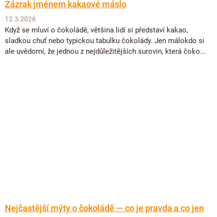
Zázrak jménem kakaové máslo
12.3.2026
Když se mluví o čokoládě, většina lidí si představí kakao,
sladkou chuť nebo typickou tabulku čokolády. Jen málokdo si
ale uvědomí, že jednou z nejdůležitějších surovin, která čoko...
Nejčastější mýty o čokoládě — co je pravda a co jen