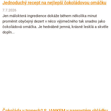
Jednoduchý recept na nejlepší čokoládovou omáčku
7.7.2026
Jen málokterá ingredience dokáže během několika minut
proměnit obyčejný dezert v něco výjimečného tak snadno jako
čokoládová omáčka. Je hedvábně jemná, krásně lesklá a skvěle
dopln...
Čokoláda v tropech? S JANKEM v naprostém chládku