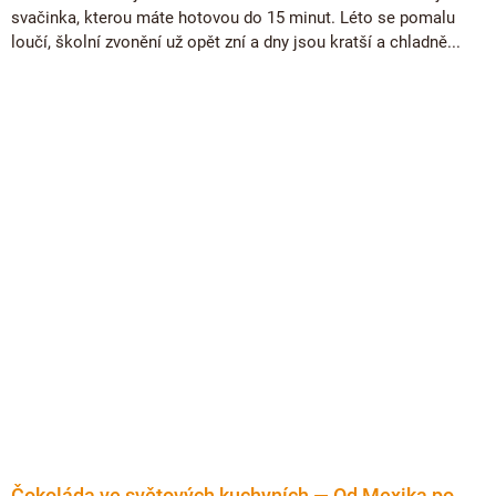
svačinka, kterou máte hotovou do 15 minut. Léto se pomalu
loučí, školní zvonění už opět zní a dny jsou kratší a chladně...
Čokoláda ve světových kuchyních — Od Mexika po