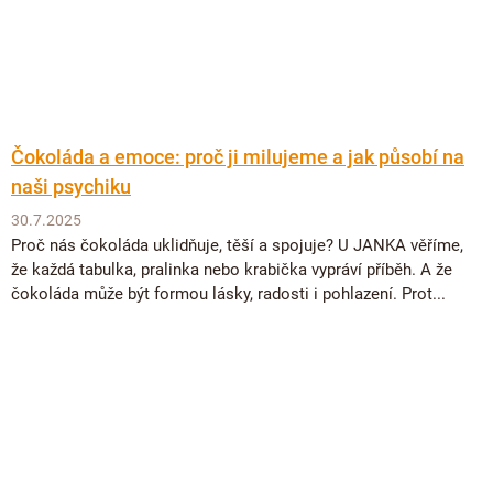
Čokoláda a emoce: proč ji milujeme a jak působí na
naši psychiku
30.7.2025
Proč nás čokoláda uklidňuje, těší a spojuje? U JANKA věříme,
že každá tabulka, pralinka nebo krabička vypráví příběh. A že
čokoláda může být formou lásky, radosti i pohlazení. Prot...