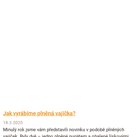
Jak vyrábíme plněná vajíčka?
18.3.2025
Minulý rok jsme vám představili novinku v podobě plněných
vajíček. Byly dvě – jedno plněné nugátem a obalené lískovými