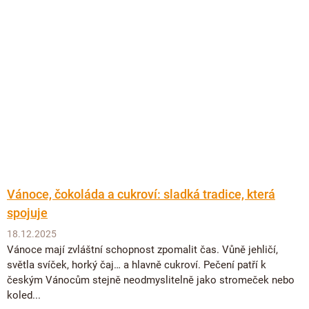
Vánoce, čokoláda a cukroví: sladká tradice, která
spojuje
18.12.2025
Vánoce mají zvláštní schopnost zpomalit čas. Vůně jehličí,
světla svíček, horký čaj… a hlavně cukroví. Pečení patří k
českým Vánocům stejně neodmyslitelně jako stromeček nebo
koled...