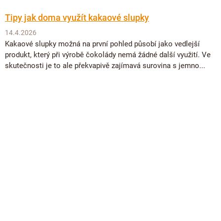
Tipy jak doma využít kakaové slupky
14.4.2026
Kakaové slupky možná na první pohled působí jako vedlejší
produkt, který při výrobě čokolády nemá žádné další využití. Ve
skutečnosti je to ale překvapivě zajímavá surovina s jemno...