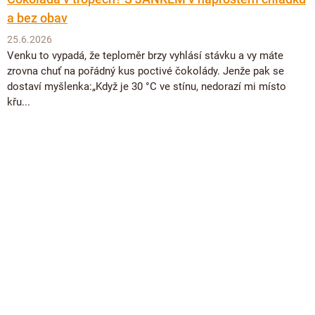
a bez obav
25.6.2026
Venku to vypadá, že teploměr brzy vyhlásí stávku a vy máte
zrovna chuť na pořádný kus poctivé čokolády. Jenže pak se
dostaví myšlenka:„Když je 30 °C ve stínu, nedorazí mi místo
křu...