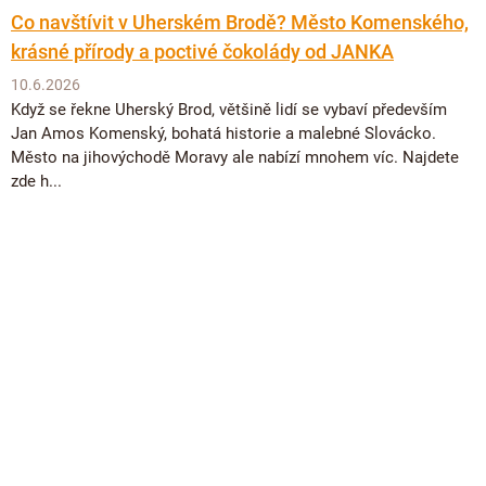
Co navštívit v Uherském Brodě? Město Komenského,
krásné přírody a poctivé čokolády od JANKA
10.6.2026
Když se řekne Uherský Brod, většině lidí se vybaví především
Jan Amos Komenský, bohatá historie a malebné Slovácko.
Město na jihovýchodě Moravy ale nabízí mnohem víc. Najdete
zde h...