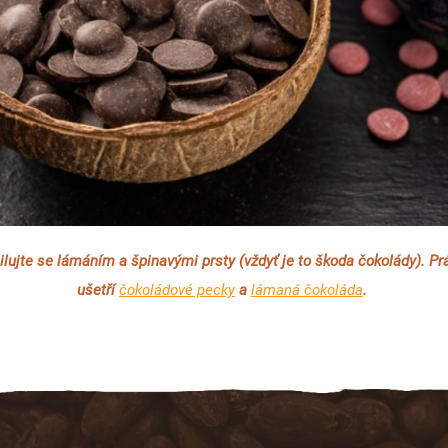
ilujte se lámáním a špinavými prsty (vždyť je to škoda čokolády).
Pr
ušetří
čokoládové pecky
a
lámaná čokoláda
.