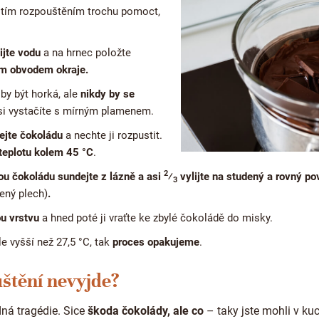
 tím rozpouštěním trochu pomoct,
ijte vodu
a na hrnec položte
m obvodem okraje.
by být horká, ale
nikdy by se
 si vystačíte s mírným plamenem.
ejte čokoládu
a nechte ji rozpustit.
teplotu kolem 45 °C
.
2
ou čokoládu sundejte z lázně a asi
⁄
vylijte na studený a rovný po
3
ený plech)
.
u vrstvu
a hned poté ji vraťte ke zbylé čokoládě do misky.
le vyšší než 27,5 °C, tak
proces opakujeme
.
štění nevyjde?
ná tragédie. Sice
škoda čokolády, ale co
– taky jste mohli v ku