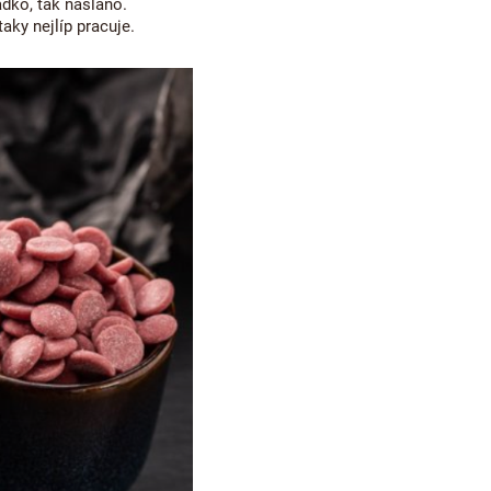
adko, tak naslano.
taky nejlíp pracuje.