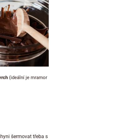
vrch
(ideální je mramor
chyni šermovat třeba s