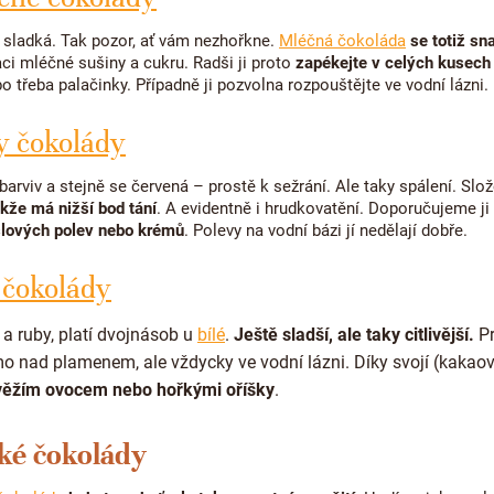
 sladká. Tak pozor, ať vám nezhořkne.
Mléčná čokoláda
se totiž sna
aci mléčné sušiny a cukru. Radši ji proto
zapékejte v celých kusech
o třeba palačinky. Případně ji pozvolna rozpouštějte ve vodní lázni.
y čokolády
barviv a stejně se červená – prostě k sežrání. Ale taky spálení. Slo
akže má nižší bod tání
. A evidentně i hrudkovatění. Doporučujeme ji
lových polev nebo krémů
. Polevy na vodní bázi jí nedělají dobře.
é čokolády
 a ruby, platí dvojnásob u
bílé
.
Ještě sladší, ale taky citlivější.
Pr
mo nad plamenem, ale vždycky ve vodní lázni. Díky svojí (kakaov
věžím ovocem nebo hořkými oříšky
.
ké čokolády