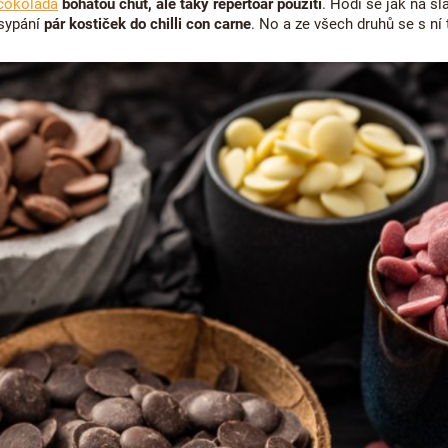
čokoláda
bohatou chuť, ale taky repertoár použití
. Hodí se jak na sl
isypání
pár kostiček do chilli con carne
. No a ze všech druhů se s ní 