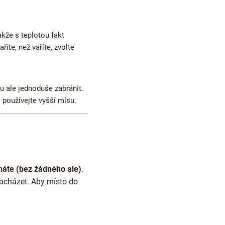
akže s teplotou fakt
aříte, než vaříte, zvolte
u ale jednoduše zabránit.
i používejte vyšší mísu.
náte (bez žádného ale)
.
zacházet. Aby místo do