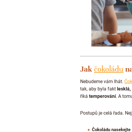
Jak
čokoládu
na
Nebudeme vám lhát.
Čok
tak, aby byla fakt
lesklá,
říká
temperování
. A tom
Postupů je celá řada. Ne
Čokoládu nasekejte