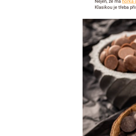
Nejen, že má
hořká 
Klasikou je třeba př