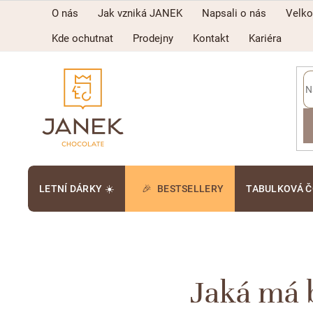
Přejít
O nás
Jak vzniká JANEK
Napsali o nás
Velk
na
obsah
Kde ochutnat
Prodejny
Kontakt
Kariéra
LETNÍ DÁRKY ☀️
BESTSELLERY
TABULKOVÁ 
Jaká má b