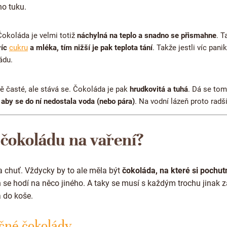
o tuku.
 Čokoláda je velmi totiž
náchylná na teplo a snadno se přismahne
. T
víc
cukru
a mléka, tím nižší je pak teplota tání
. Takže jestli víc panik
ádu.
ě časté, ale stává se. Čokoláda je pak
hrudkovitá a tuhá
. Dá se tom
,
aby se do ní nedostala voda (nebo pára)
. Na vodní lázeň proto radš
 čokoládu na vaření?
a chuť. Vždycky by to ale měla být
čokoláda, na které si pochut
 se hodí na něco jiného. A taky se musí s každým trochu jinak 
a do koše.
čné čokolády