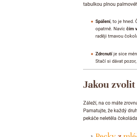
tabulkou plnou palmovéh
Spálení
, to je hned.
opatrně. Navíc
čím 
raději tmavou čokol
Zdrcnutí
je sice mén
Stačí si dávat pozor
Jakou zvolit
Záleží, na co máte zrovn
Pamatujte, že každý druh
pekáče neletěla čokolád
Pecky
z
mlé