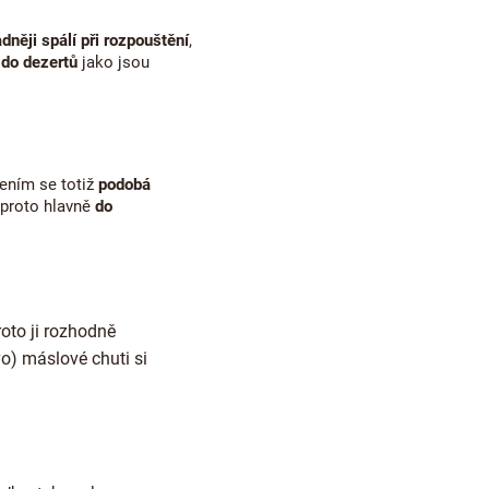
dněji spálí při rozpouštění
,
 do dezertů
jako jsou
žením se totiž
podobá
 proto hlavně
do
oto ji rozhodně
o) máslové chuti si