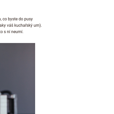
o, co byste do pusy
 taky váš kuchařský um).
to s ní neumí.