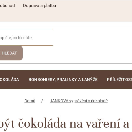
oobchod
Doprava a platba
HLEDAT
ČOKOLÁDA
BONBONIERY, PRALINKY A LANÝŽE
PŘÍLEŽITOS
Domů
JANKOVA vyprávění o čokoládě
ýt čokoláda na vaření a 