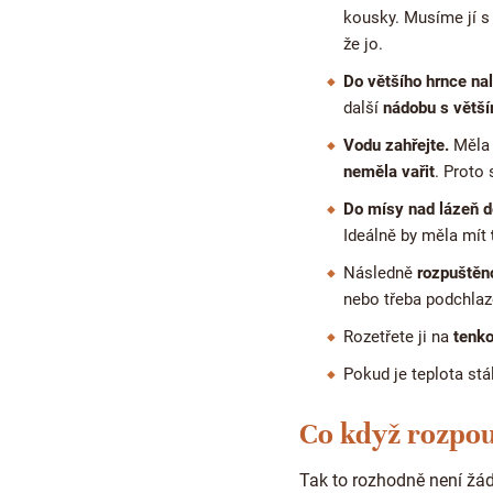
kousky. Musíme jí s
že jo.
Do většího hrnce nal
další
nádobu s větší
Vodu zahřejte.
Měla 
neměla vařit
. Proto
Do mísy nad lázeň d
Ideálně by měla mít
Následně
rozpuštěn
nebo třeba podchlaz
Rozetřete ji na
tenko
Pokud je teplota stá
Co když rozpou
Tak to rozhodně není žád