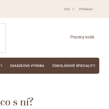
CZK
Přihlášení
NÁKUPNÍ
KOŠÍK
TI
ZAKÁZKOVÁ VÝROBA
ČOKOLÁDOVÉ SPECIALITY
KA
co s ní?