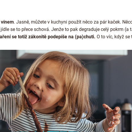
s vínem
. Jasně, můžete v kuchyni použít něco za pár kaček. Něc
v jídle se to přece schová. Jenže to pak degraduje celý pokrm (a
aření se totiž zákonitě podepíše na (pa)chuti.
O to víc, když se 