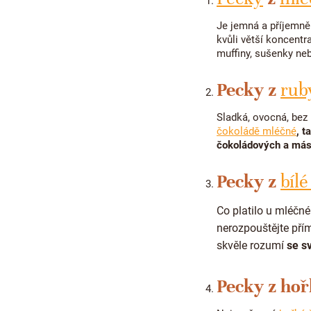
Je jemná a příjemně
kvůli větší koncentr
muffiny, sušenky neb
Pecky z
rub
Sladká, ovocná, bez 
čokoládě mléčné
, t
čokoládových a más
Pecky z
bíl
Co platilo u mléčné
nerozpouštějte pří
skvěle rozumí
se s
Pecky z hoř