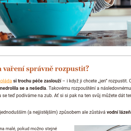
 vaření správně rozpustit?
oláda
si trochu péče zaslouží
– i když ji chcete „jen“ rozpustit.
 nedrolila se a nešedla
. Takovému rozpouštění a následovnému
u se teď podíváme na zub. Ať si si pak na ten svůj můžete dát
jjednodušším (a nejjistějším) způsobem ale zůstává
vodní lázeň
na malé, pokud možno stejné