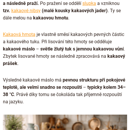
Doplňkový prodej
a následně praží.
Po pražení se oddělí
slupka
a vzniknou
tzv.
kakaové nibsy
(malé kousky kakaových jader)
. Ty se
dále melou na
kakaovou hmotu
.
Kakaová hmota
je vlastně směsí kakaových pevných částic
a kakaového tuku. Při lisování této hmoty se odděluje
kakaové máslo
–
světle žlutý tuk s jemnou kakaovou vůní
.
Zbytek lisované hmoty se následně zpracovává na
kakaový
prášek
.
Výsledné kakaové máslo má
pevnou strukturu při pokojové
teplotě, ale velmi snadno se rozpouští
–
typicky kolem 34–
38 °C
. Právě díky tomu se čokoláda tak příjemně rozpouští
na jazyku.