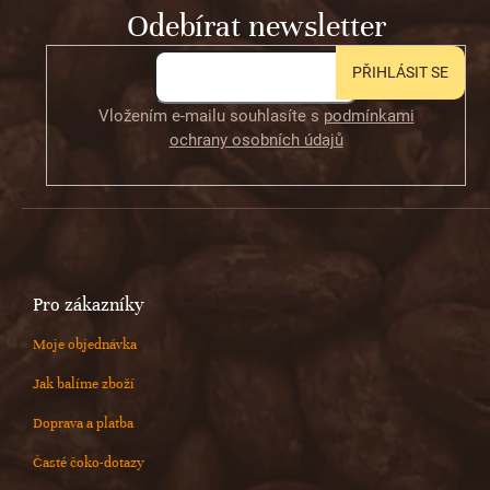
Odebírat newsletter
í
PŘIHLÁSIT SE
Vložením e-mailu souhlasíte s
podmínkami
ochrany osobních údajů
Pro zákazníky
Moje objednávka
Jak balíme zboží
Doprava a platba
Časté čoko-dotazy