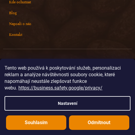
Kde ochutnat
Blog
Napsali o nás
Kontakt
Kontakt
Tento web používá k poskytování služeb, personalizaci
reklam a analýze návštěvnosti soubory cookie, které
info
@
cokoladovnajanek.cz
napomáhají neustále zlepšovat funkce
+420 778 716 678
webu.
https://business.safety.google/privacy/
cokoladovnajanek
cokoladovnajanek
Nastavení
@janek_chocolate
Souhlasím
Odmítnout
Vytvořil Shoptet
Copyright 2026
Čokoládovna JANEK
. Všechna práva vyhrazena.