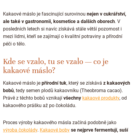
ČOKOLÁDOVÉ SPECIALITY
Bean to bar čokoláda
Dárkové poukazy
Čokoládová lízátka
Kakaové máslo je fascinující surovinou
nejen v cukrářství,
KAKAOVÉ PRODUKTY
Čokoláda řady Passion
Narozeniny
ale také v gastronomii, kosmetice a dalších oborech
. V
Čokoládová srdíčka
Lámaná čokoláda
Kakaové boby
posledních letech si navíc získává stále větší pozornost i
Ořechový týden 🍫🥜
Čokoládové figurky
mezi lidmi, kteří se zajímají o kvalitní potraviny a přírodní
Kakaové máslo
Návrat do školy
péči o tělo.
Čokoládové krémy
Kakaová hmota
Valentýn ❤
Cibulové chutney
Kde se vzalo, tu se vzalo — co je
Čokoládové nápoje
Vánoční čokolády
kakaové máslo?
Proteinová čokoláda
Kakaové nibsy
JANEK Merchandise
Čokoládové nářadí
Kokosový cukr
Kakaové máslo je
přírodní tuk
, který se získává
z kakaových
Exkluzivní (limitované) spolupráce
bobů
, tedy semen plodů kakaovníku (Theobroma cacao).
Obaleno v čokoládě
Kakaové slupky
Právě z těchto bobů vznikají
všechny
kakaové produkty
, od
Snídaňové kaše
Čokoláda k dalšímu zpracování
kakaového prášku až po čokoládu.
Káva - Coffeespot
Proces výroby kakaového másla začíná podobně jako
Ořechy a ovoce
výroba čokolády
.
Kakaové boby
se nejprve fermentují, suší