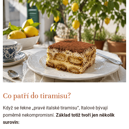
Doplňkový prodej
Co patří do tiramisu?
Když se řekne „pravé italské tiramisu“, Italové bývají
poměrně nekompromisní.
Základ totiž tvoří jen několik
surovin: