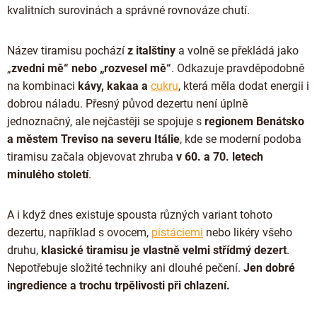
ČOKOLÁDOVÉ SPECIALITY
Bean to bar čokoláda
kvalitních surovinách a správné rovnováze chutí.
Dárkové poukazy
Čokoládová lízátka
KAKAOVÉ PRODUKTY
Čokoláda řady Passion
Narozeniny
Název tiramisu pochází
z italštiny
a volně se překládá jako
Čokoládová srdíčka
Lámaná čokoláda
Kakaové boby
„
zvedni mě“ nebo „rozvesel mě“
. Odkazuje pravděpodobně
Ořechový týden 🍫🥜
Čokoládové figurky
na kombinaci
kávy, kakaa a
cukru
, která měla dodat energii i
Kakaové máslo
Návrat do školy
dobrou náladu. Přesný původ dezertu není úplně
Čokoládové krémy
Kakaová hmota
jednoznačný, ale nejčastěji se spojuje s
regionem Benátsko
Valentýn ❤
Cibulové chutney
a městem Treviso na severu Itálie
, kde se moderní podoba
Čokoládové nápoje
Vánoční čokolády
tiramisu začala objevovat zhruba
v 60. a 70. letech
Proteinová čokoláda
Kakaové nibsy
minulého století
.
JANEK Merchandise
Čokoládové nářadí
Kokosový cukr
Exkluzivní (limitované) spolupráce
Obaleno v čokoládě
A i když dnes existuje spousta různých variant tohoto
Kakaové slupky
dezertu, například s ovocem,
pistáciemi
nebo likéry všeho
Snídaňové kaše
Čokoláda k dalšímu zpracování
druhu,
klasické tiramisu je vlastně velmi střídmý dezert
.
Káva - Coffeespot
Nepotřebuje složité techniky ani dlouhé pečení.
Jen dobré
ingredience a trochu trpělivosti při chlazení.
Ořechy a ovoce