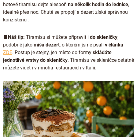
hotové tiramisu dejte alespoň
na několik hodin do lednice
,
ideálně přes noc. Chutě se propojí a dezert získá správnou
konzistenci.
🍫Náš tip:
Tiramisu si můžete připravit i
do skleničky
,
podobně jako
míša dezert
, o kterém jsme psali
v článku
ZDE
. Postup je stejný, jen místo do formy
skládáte
jednotlivé vrstvy do skleničky
. Tiramisu ve skleničce ostatně
můžete vidět i v mnoha restauracích v Itálii.