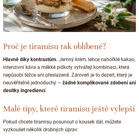
Proč je tiramisu tak oblíbené?
Hlavně díky kontrastům.
Jemný krém, lehce nahořklé kakao,
intenzivní káva a měkké piškoty vytvářejí kombinaci, která
nepůsobí těžce ani přeslazeně. Zároveň je to dezert, který je
neuvěřitelně jednoduchý —
žádné komplikované zdobení ani
desítky ingrediencí
.
Malé tipy, které tiramisu ještě vylepší
Pokud chcete tiramisu posunout o kousek dál, můžete
vyzkoušet několik drobných úprav: