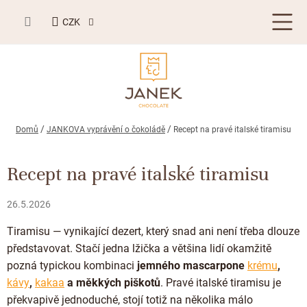
Přejít
NÁKUPNÍ
na
CZK
KOŠÍK
obsah
LETNÍ DÁRKY ☀️
Domů
JANKOVA vyprávění o čokoládě
Recept na pravé italské tiramisu
BESTSELLERY
Recept na pravé italské tiramisu
TABULKOVÁ ČOKOLÁDA
26.5.2026
Plněné čokolády
BONBONIERY, PRALINKY A LANÝŽE
Tiramisu — vynikající dezert, který snad ani není třeba dlouze
Mléčná čokoláda
Bonboniery
PŘÍLEŽITOSTI
představovat. Stačí jedna lžička a většina lidí okamžitě
Hořká čokoláda
pozná typickou kombinaci
jemného
mascarpone
krému
,
Nugát
Letní dárky ☀️
ZAKÁZKOVÁ VÝROBA
kávy
,
kakaa
a měkkých piškotů
. Pravé italské tiramisu je
Bílá čokoláda
Kusové pralinky a lanýže
překvapivě jednoduché, stojí totiž na několika málo
Svatební čokolády