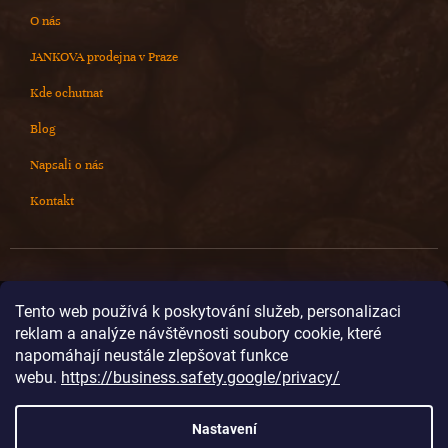
O nás
JANKOVA prodejna v Praze
Kde ochutnat
Blog
Napsali o nás
Kontakt
Kontakt
Tento web používá k poskytování služeb, personalizaci
reklam a analýze návštěvnosti soubory cookie, které
info
@
cokoladovnajanek.cz
napomáhají neustále zlepšovat funkce
+420 778 716 678
webu.
https://business.safety.google/privacy/
cokoladovnajanek
cokoladovnajanek
Nastavení