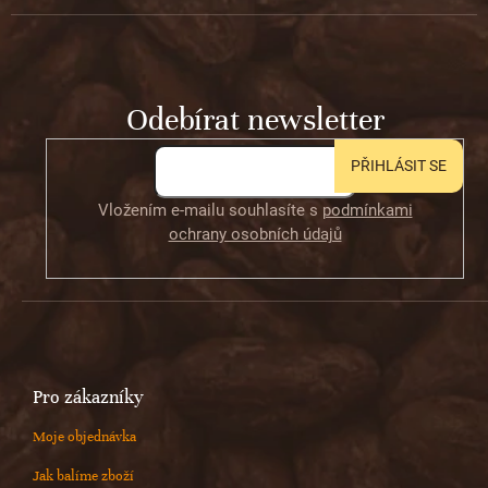
á
p
a
t
Odebírat newsletter
í
PŘIHLÁSIT SE
Vložením e-mailu souhlasíte s
podmínkami
ochrany osobních údajů
Pro zákazníky
Moje objednávka
Jak balíme zboží