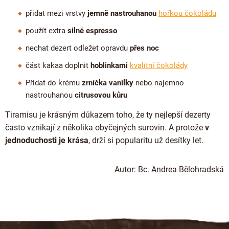
přidat mezi vrstvy
jemně nastrouhanou
hořkou čokoládu
použít extra
silné espresso
nechat dezert odležet opravdu
přes noc
část kakaa doplnit
hoblinkami
kvalitní čokolády
Přidat do krému
zrníčka vanilky
nebo najemno
nastrouhanou
citrusovou kůru
Tiramisu je krásným důkazem toho, že ty nejlepší dezerty
často vznikají z několika obyčejných surovin. A protože
v
jednoduchosti je krása
, drží si popularitu už desítky let.
Autor: Bc. Andrea Bělohradská
Z