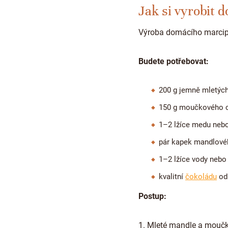
Jak si vyrobit 
Výroba domácího marcipá
Budete potřebovat:
200 g jemně mletýc
150 g moučkového 
1–2 lžíce medu neb
pár kapek mandlové
1–2 lžíce vody nebo
kvalitní
čokoládu
od
Postup:
1. Mleté mandle a moučk