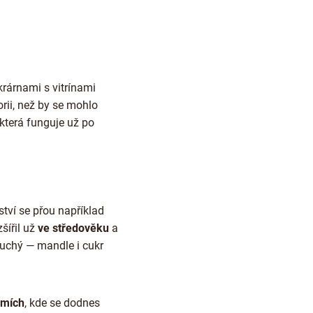
rárnami s vitrínami
rii, než by se mohlo
která funguje už po
tví se přou například
šířil už
ve středověku
a
duchý — mandle i cukr
emích
, kde se dodnes