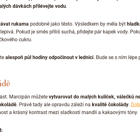
lých dávkách přilévejte vodu
.
vávat rukama
podobně jako těsto. Výsledkem by měla být
hladk
 lepivá. Pokud je směs příliš suchá, přidejte pár kapek vody. Po
čkového cukru.
hte
alespoň půl hodiny odpočinout v lednici
. Bude se s ním lépe 
ádě
 část. Marcipán můžete
vytvarovat do malých kuliček, válečků 
čokoládě
. Právě tady ale opravdu záleží na
kvalitě čokolády
.
Dob
ost a krásný kontrast mezi sladkostí mandlí a kakaovými tóny.
d: