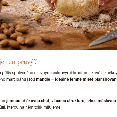
je ten pravý?
příliš společného s levnými cukrovými hmotami, které se někdy
ého marcipánu jsou
mandle
–
ideálně jemně mleté blanšírovan
pán
jemnou oříškovou chuť, vláčnou strukturu, lehce máslovou 
ůni
, kterou na něm tolik milujeme.