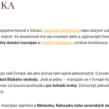
NKA
pojujeme hlavně s Vánoci,
luxusními pralinkami
nebo starými cuk
dobrot. Ve skutečnosti má ale mnohem delší a zajímavější histo
tivý domácí marcipán s
kvalitní čokoládou
, vznikne kombinace, 
po celé Evropě, ale jeho původ není úplně jednoznačný. O prvens
last Blízkého východu
. Jisté je jedno – marcipán se v Evropě roz
ován za luxusní pochoutku
pro bohatší vrstvy
. Důvod byl jedno
ny.
al marcipán zejména
v Německu, Rakousku nebo severských z