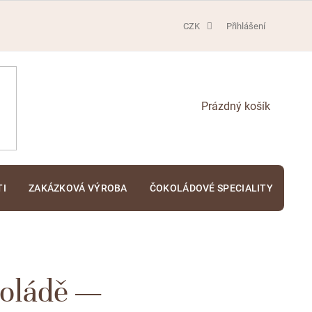
CZK
Přihlášení
NÁKUPNÍ
KOŠÍK
TI
ZAKÁZKOVÁ VÝROBA
ČOKOLÁDOVÉ SPECIALITY
KA
koládě —