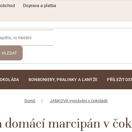
oobchod
Doprava a platba
HLEDAT
ČOKOLÁDA
BONBONIERY, PRALINKY A LANÝŽE
PŘÍLEŽITOS
Domů
JANKOVA vyprávění o čokoládě
a domácí marcipán v čo