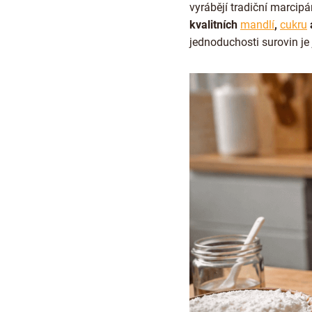
vyrábějí tradiční marcipá
kvalitních
mandlí
,
cukru
jednoduchosti surovin je