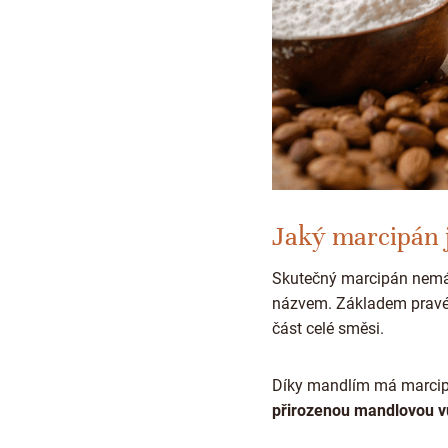
Jaký marcipán 
Skutečný marcipán nemá 
názvem. Základem prav
část celé směsi.
Díky mandlím má marci
přirozenou mandlovou v