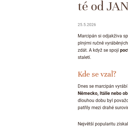
té od JA
25.5.2026
Marcipán si odjakživa s
plnými ručně vyráběných 
zdát. A když se spojí
poc
staletí.
Kde se vzal?
Dnes se marcipán vyrábí 
Německo, Itálie nebo ob
dlouhou dobu byl považ
patřily mezi drahé surovi
Největší popularitu získ