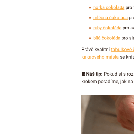
hořká čokoláda
pro 
mléčná čokoláda
pro
ruby čokoláda
pro s
bílá čokoláda
pro sl
Právě kvalitní
tabulkové 
kakaového másla
se krás
🍫Náš tip:
Pokud si s roz
krokem poradíme, jak na 