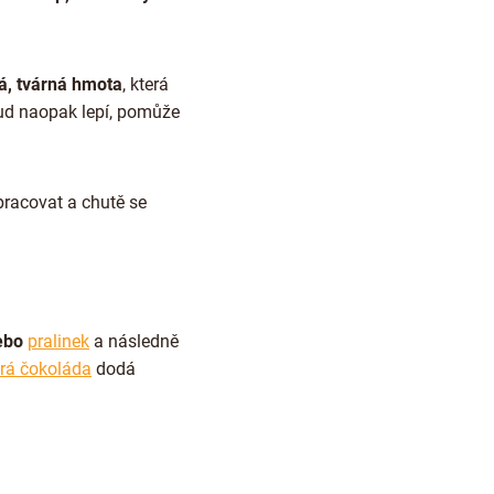
á, tvárná hmota
, která
kud naopak lepí, pomůže
pracovat a chutě se
nebo
pralinek
a následně
rá čokoláda
dodá