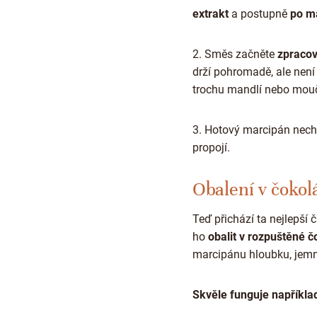
extrakt
a postupně
po ma
2. Směs začněte
zpraco
drží pohromadě, ale není
trochu mandlí nebo mou
3. Hotový marcipán nec
propojí.
Obalení v čokol
Teď přichází ta nejlepší
ho
obalit v rozpuštěné 
marcipánu hloubku, jemn
Skvěle funguje napříkla