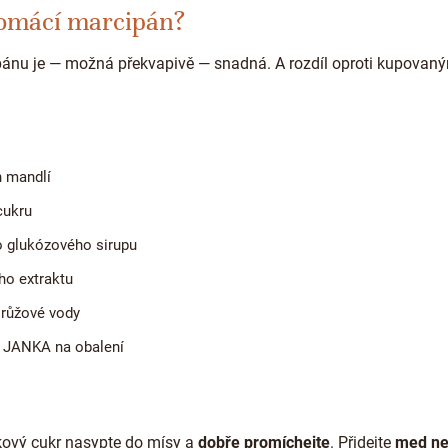
domácí marcipán?
nu je — možná překvapivě — snadná. A rozdíl oproti kupovaný
h mandlí
cukru
o glukózového sirupu
ho extraktu
 růžové vody
 JANKA na obalení
ový cukr nasypte do mísy a
dobře promíchejte
. Přidejte
med ne