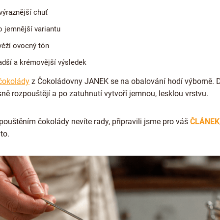
výraznější chuť
 jemnější variantu
věží ovocný tón
adší a krémovější výsledek
čokolády
z Čokoládovny JANEK se na obalování hodí výborně. 
ně rozpouštějí a po zatuhnutí vytvoří jemnou, lesklou vrstvu.
pouštěním čokolády nevíte rady, připravili jsme pro váš
ČLÁNEK
to.