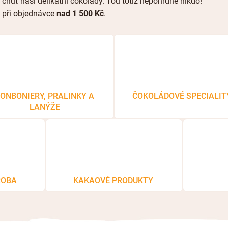
 chuť naší delikátní čokolády. Tou totiž nepohrdne nikdo!
při objednávce
nad 1 500 Kč
.
ONBONIERY, PRALINKY A
ČOKOLÁDOVÉ SPECIALIT
LANÝŽE
ROBA
KAKAOVÉ PRODUKTY