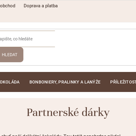
oobchod
Doprava a platba
HLEDAT
ČOKOLÁDA
BONBONIERY, PRALINKY A LANÝŽE
PŘÍLEŽITOS
Partnerské dárky