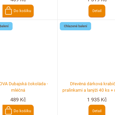
Do košíku
Detail
balení
Chlazené balení
VA Dubajská čokoláda -
Dřevěná dárková krabi
mléčná
pralinkami a lanýži 40 ks 
personalizace
489 Kč
1 935 Kč
Do košíku
Detail