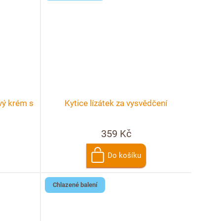
vý krém s
Kytice lízátek za vysvědčení
359 Kč
Do košíku
Chlazené balení