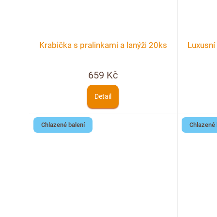
Krabička s pralinkami a lanýži 20ks
Luxusní
659 Kč
Detail
Chlazené balení
Chlazené 