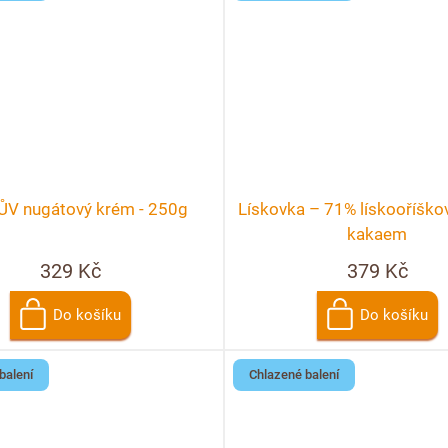
V nugátový krém - 250g
Lískovka – 71% lískooříško
kakaem
329 Kč
379 Kč
Do košíku
Do košíku
balení
Chlazené balení