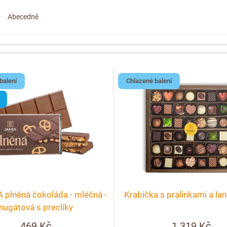
Abecedně
balení
Chlazené balení
plněná čokoláda - mléčná -
Krabička s pralinkami a la
nugátová s preclíky
469 Kč
1 319 Kč