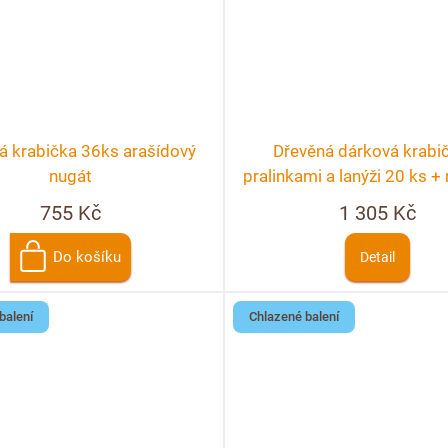
á krabička 36ks arašídový
Dřevěná dárková krabi
nugát
pralinkami a lanýži 20 ks 
personalizace
755 Kč
1 305 Kč
Do košíku
Detail
balení
Chlazené balení