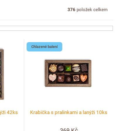
376
položek celkem
Chlazené balení
nýži 42ks
Krabička s pralinkami a lanýži 10ks
369 Kč