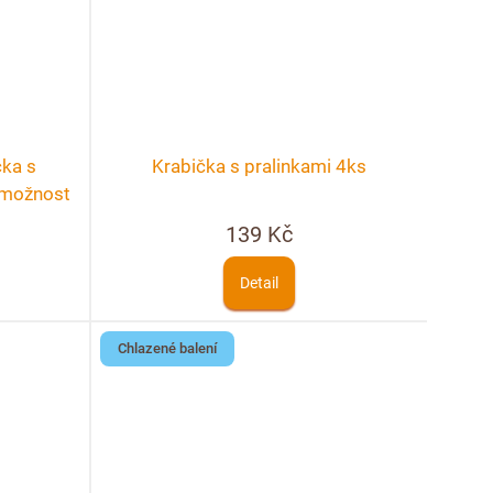
čka s
Krabička s pralinkami 4ks
+ možnost
139 Kč
Detail
Chlazené balení