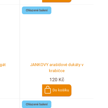
Chlazené balení
gát
JANKOVY arašídové dukáty v
krabičce
120 Kč
Do košíku
Chlazené balení