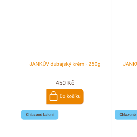
JANKŮV dubajský krém - 250g
JANKŮ
450 Kč
Do košíku
Chlazené balení
Chlazené 