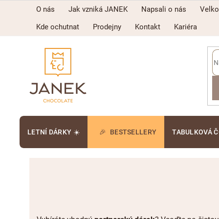
Přejít
O nás
Jak vzniká JANEK
Napsali o nás
Velk
na
obsah
Kde ochutnat
Prodejny
Kontakt
Kariéra
LETNÍ DÁRKY ☀️
BESTSELLERY
TABULKOVÁ 