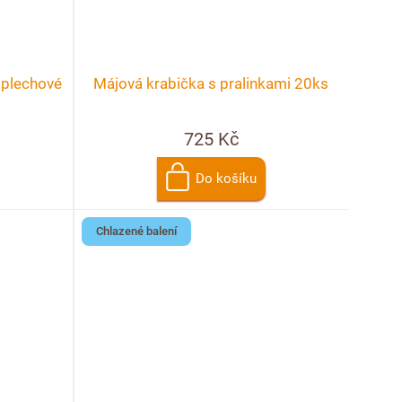
 plechové
Májová krabička s pralinkami 20ks
725 Kč
Do košíku
Chlazené balení