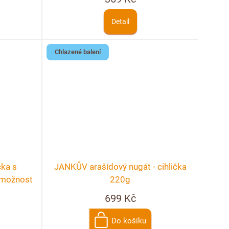
Detail
Chlazené balení
čka s
JANKŮV arašídový nugát - cihlička
+ možnost
220g
699 Kč
Do košíku