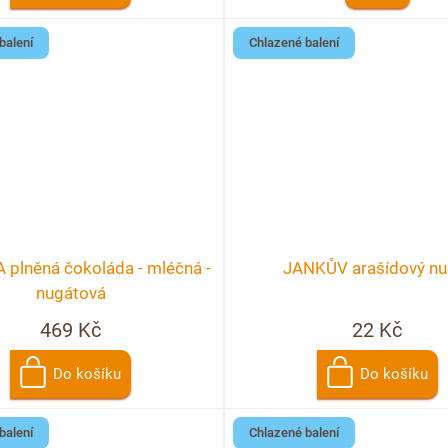
balení
Chlazené balení
plněná čokoláda - mléčná -
JANKŮV arašídový nu
nugátová
469 Kč
22 Kč
Do košíku
Do košíku
balení
Chlazené balení