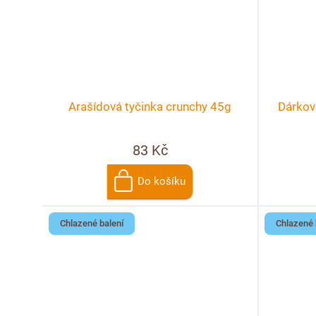
Arašídová tyčinka crunchy 45g
Dárkov
83 Kč
Do košíku
Chlazené balení
Chlazené 