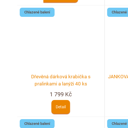
Chlazené balení
Chlazené 
Dřevěná dárková krabička s
JANKOVA 
pralinkami a lanýži 40 ks
1 799 Kč
Detail
Chlazené balení
Chlazené 