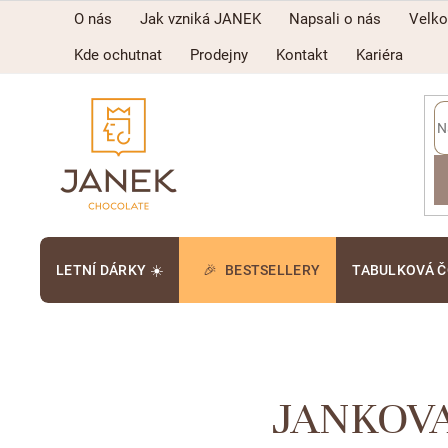
Přejít
O nás
Jak vzniká JANEK
Napsali o nás
Velk
na
obsah
Kde ochutnat
Prodejny
Kontakt
Kariéra
LETNÍ DÁRKY ☀️
BESTSELLERY
TABULKOVÁ 
JANKOVA 