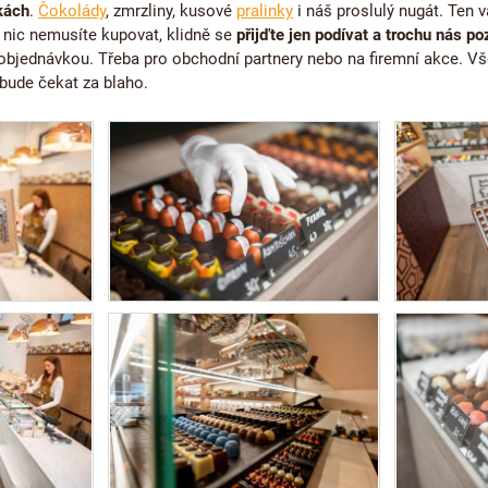
kách
.
Čokolády
, zmrzliny, kusové
pralinky
i náš proslulý nugát. Ten 
le nic nemusíte kupovat, klidně se
přijďte jen podívat a trochu nás po
 objednávkou. Třeba pro obchodní partnery nebo na firemní akce. Vš
e bude čekat za blaho.