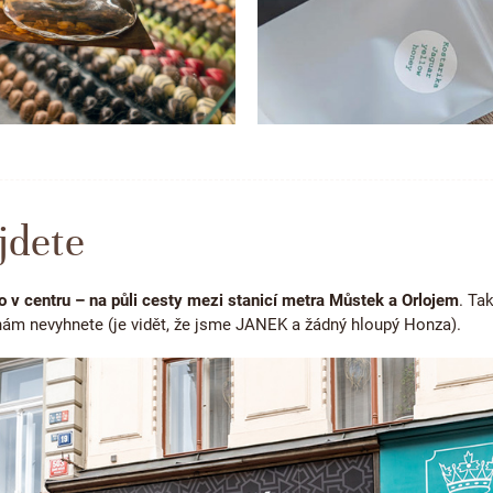
jdete
o v centru – na půli cesty mezi stanicí metra Můstek a Orlojem
. Ta
 nám nevyhnete (je vidět, že jsme JANEK a žádný hloupý Honza).