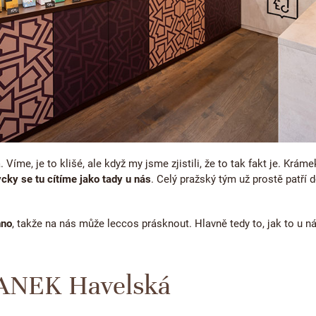
. Víme, je to klišé, ale když my jsme zjistili, že to tak fakt je. Kráme
cky se tu cítíme jako tady u nás
. Celý pražský tým už prostě patří 
hno
, takže na nás může leccos prásknout. Hlavně tedy to, jak to u n
JANEK Havelská