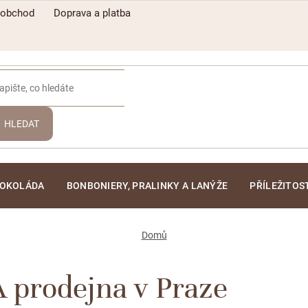
oobchod
Doprava a platba
HLEDAT
ČOKOLÁDA
BONBONIERY, PRALINKY A LANÝŽE
PŘÍLEŽITOS
Domů
prodejna v Praze