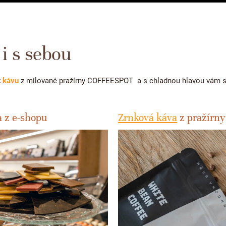
 i s sebou
t
kávu
z milované pražírny COFFEESPOT a s chladnou hlavou vám
 z e-shopu
Zrnková káva
z pražír