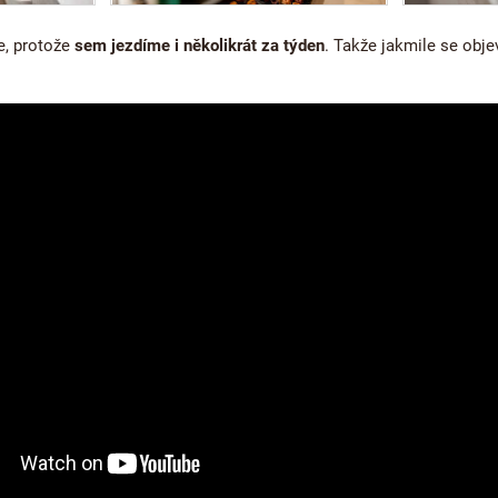
e, protože
sem jezdíme i několikrát za týden
. Takže jakmile se objev