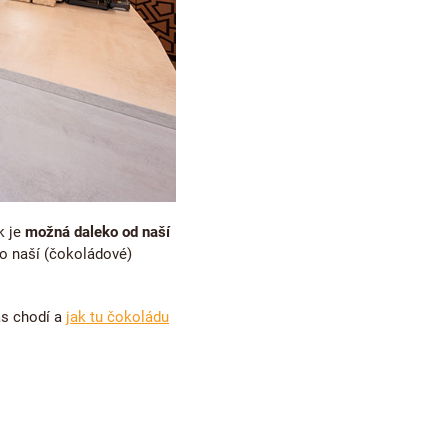
k je
možná daleko od naší
do naší (čokoládové)
ás chodí a
jak tu čokoládu