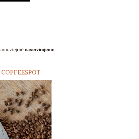
 samozřejmě
naservírujeme
ny COFFEESPOT