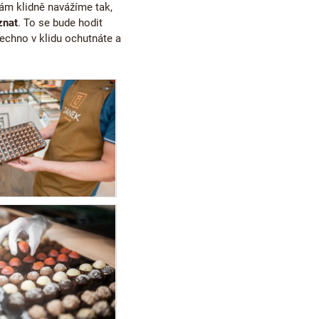
vám klidně navážíme tak,
znat
. To se bude hodit
echno v klidu ochutnáte a