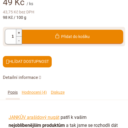
49 Kč
Doplňkový prodej
/ ks
43,75 Kč bez DPH
Měrná
98 Kč / 100 g
cena:
Přidat do košíku
HLÍDAT
Detailní informace
Popis
Hodnocení (4)
Diskuze
JANKŮV arašídový nugát
patří k vašim
nejoblíbenějším produktům
a tak jsme se rozhodli dát