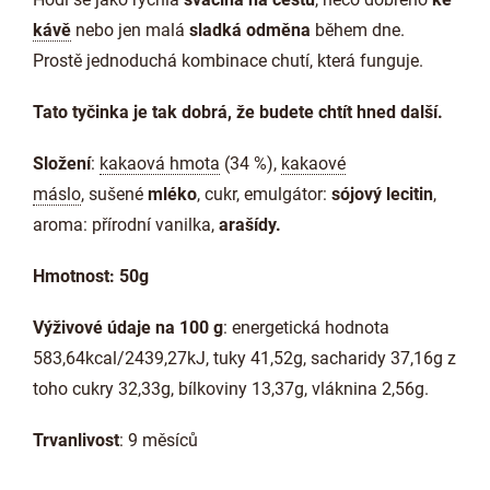
kávě
nebo jen malá
sladká odměna
během dne.
Prostě jednoduchá kombinace chutí, která funguje.
Tato tyčinka je tak dobrá, že budete chtít hned další.
Složení
:
kakaová hmota
(34 %),
kakaové
máslo
, sušené
mléko
, cukr, emulgátor:
sójový lecitin
,
aroma: přírodní vanilka,
arašídy.
Hmotnost: 50g
Výživové údaje na 100 g
: energetická hodnota
583,64kcal/2439,27kJ, tuky 41,52g, sacharidy 37,16g z
toho cukry 32,33g, bílkoviny 13,37g, vláknina 2,56g.
Trvanlivost
: 9 měsíců