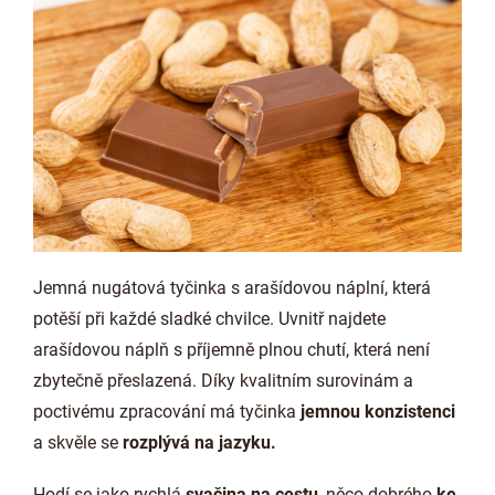
Jemná nugátová tyčinka s arašídovou náplní, která
potěší při každé sladké chvilce. Uvnitř najdete
arašídovou náplň s příjemně plnou chutí, která není
zbytečně přeslazená. Díky kvalitním surovinám a
poctivému zpracování má tyčinka
jemnou konzistenci
a skvěle se
rozplývá na jazyku.
Hodí se jako rychlá
svačina na cestu
, něco dobrého
ke