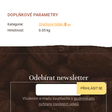
DOPLŇKOVÉ PARAMETRY
Kategorie
:
Ořechový týden 🍫🥜
Hmotnost
:
0.05 kg
Z
á
p
a
t
Odebírat newsletter
í
PŘIHLÁSIT SE
Vložením e-mailu souhlasíte s
podmínkami
ochrany osobních údajů