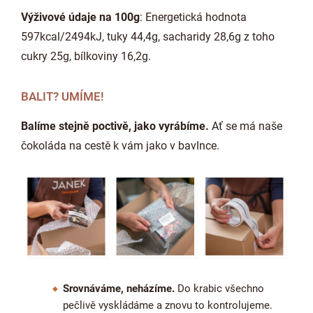
Výživové údaje na 100g
: Energetická hodnota
597kcal/2494kJ, tuky 44,4g, sacharidy 28,6g z toho
cukry 25g, bílkoviny 16,2g.
BALIT? UMÍME!
Balíme stejně poctivě, jako vyrábíme.
Ať se má naše
čokoláda na cestě k vám jako v bavlnce.
Srovnáváme, neházíme.
Do krabic všechno
pečlivě vyskládáme a znovu to kontrolujeme.