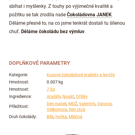
sbíhat i myšlenky. Z touhy po výjimečné kvalitě a
požitku se tak zrodila naše
Čokoládovna JANEK
.
Děláme přesně to, na co jsme tenkrát dostali tu šílenou
chuť.
Děláme čokoládu bez výmluv
.
DOPLŇKOVÉ PARAMETRY
Kategorie
:
Kusové čokoládové pralinky a lanýže
Hmotnost
:
0.007 kg
Hmotnost
:
7,5g
Ingredience
:
Arašídy
,
Nugát
,
Oříšky
Den matek
,
MDŽ
,
Valentýn
,
Vánoce
,
Příležitost
:
Velikonoce
,
Den otců
Druh čokolády
:
Bílá
,
Hořká
,
Mléčná
Z