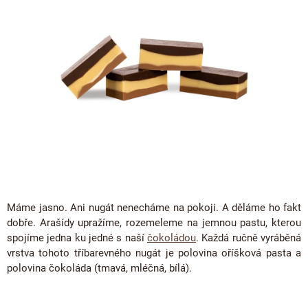
ČOKOLÁDOVÉ SPECIALITY
5
Bean to bar čokoláda
Dárkové poukazy
hvězdiček.
Čokoládová lízátka
KAKAOVÉ PRODUKTY
Čokoláda řady Passion
Narozeniny
Čokoládová srdíčka
Lámaná čokoláda
Kakaové boby
Ořechový týden 🍫🥜
Čokoládové figurky
Kakaové máslo
Návrat do školy
Čokoládové krémy
Kakaová hmota
Valentýn ❤
Cibulové chutney
Čokoládové nápoje
Vánoční čokolády
Proteinová čokoláda
Kakaové nibsy
JANEK Merchandise
Čokoládové nářadí
Kokosový cukr
Exkluzivní (limitované) spolupráce
Máme jasno. Ani nugát nenecháme na pokoji. A děláme ho fakt
Obaleno v čokoládě
Kakaové slupky
dobře. Arašídy upražíme, rozemeleme na jemnou pastu, kterou
Snídaňové kaše
spojíme jedna ku jedné s naší
čokoládou
. Každá ručně vyráběná
Čokoláda k dalšímu zpracování
vrstva tohoto tříbarevného nugát je polovina oříšková pasta a
Káva - Coffeespot
polovina čokoláda (tmavá, mléčná, bílá).
Ořechy a ovoce