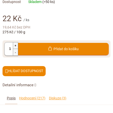
Doplňkový prodej
Skladem
(>50 ks)
22 Kč
/ ks
19,64 Kč bez DPH
Měrná
275 Kč / 100 g
cena:
Přidat do košíku
HLÍDAT
Detailní informace
Popis
Hodnocení (217)
Diskuze (3)