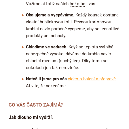
Vážíme si totiž našich
čokolád
i vás.
Obalujeme a vycpáváme.
Každý kousek dostane
vlastní bublinkovou folii. Pevnou kartonovou
krabici navíc pořádně vycpeme, aby se jednotlivé
produkty ani nehnuly.
Chladíme ve vedrech.
Když se teplota vyšplhá
nebezpečně vysoko, dáváme do krabic navíc
chladicí medium (suchý led). Díky tomu se
čokoláda jen tak nerozteče.
Natočili jsme pro vás
video o balení a přepravě
.
Ať víte, že nekecáme.
CO VÁS ČASTO ZAJÍMÁ?
Jak dlouho mi vydrží: