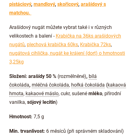
pistáciový
,
mandlový
,
skořicový
,
arašídový s
matchou.
Arašídový nugát můžete vybrat také i v různých
velikostech a balení -
Krabička na 36ks arašídových
nugátů
,
plechová krabička 60ks
,
Krabička 72ks
,
nugátová cihlička, nugát ke krájení (dort) o hmotnosti
3,25kg
Složení: arašídy 50 %
(rozmělněné)
,
bílá
čokoláda
,
mléčná čokoláda
,
hořká čokoláda
(
kakaová
hmota
,
kakaové máslo
, cukr, sušené
mléko
, přírodní
vanilka,
sójový lecitin
)
Hmotnost:
7,5 g
Min. trvanlivost:
6 měsíců (při správném skladování)