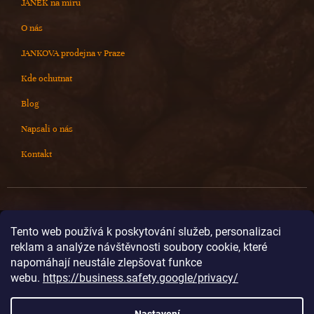
JANEK na míru
O nás
JANKOVA prodejna v Praze
Kde ochutnat
Blog
Napsali o nás
Kontakt
Kontakt
Tento web používá k poskytování služeb, personalizaci
reklam a analýze návštěvnosti soubory cookie, které
info
@
cokoladovnajanek.cz
napomáhají neustále zlepšovat funkce
+420 778 716 678
webu.
https://business.safety.google/privacy/
cokoladovnajanek
cokoladovnajanek