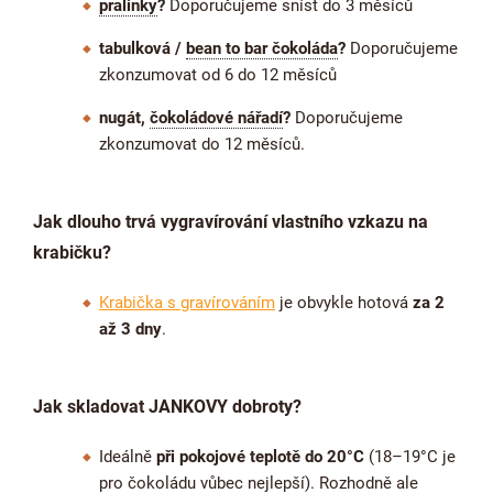
pralinky
?
Doporučujeme sníst do 3 měsíců
tabulková /
bean to bar čokoláda
?
Doporučujeme
zkonzumovat od 6 do 12 měsíců
nugát,
čokoládové nářadí
?
Doporučujeme
zkonzumovat do 12 měsíců.
Jak dlouho trvá vygravírování vlastního vzkazu na
krabičku?
Krabička s gravírováním
je obvykle hotová
za 2
až 3 dny
.
Jak skladovat JANKOVY dobroty?
Ideálně
při pokojové teplotě do 20°C
(18–19°C je
pro čokoládu vůbec nejlepší). Rozhodně ale