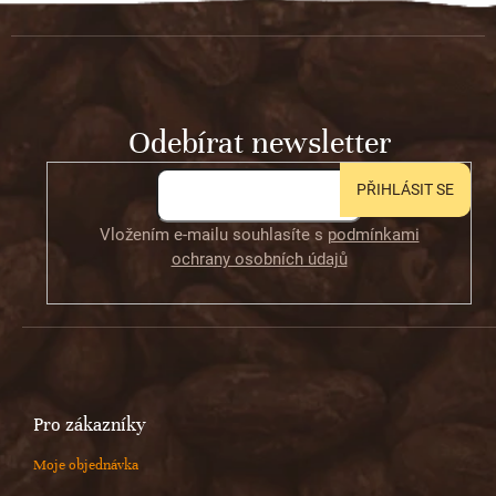
á
p
a
t
Odebírat newsletter
í
PŘIHLÁSIT SE
Vložením e-mailu souhlasíte s
podmínkami
ochrany osobních údajů
Pro zákazníky
Moje objednávka