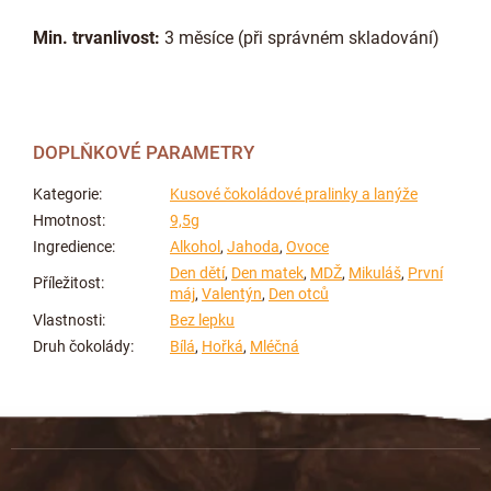
Min. trvanlivost:
3 měsíce (při správném skladování)
DOPLŇKOVÉ PARAMETRY
Kategorie
:
Kusové čokoládové pralinky a lanýže
Hmotnost
:
9,5g
Ingredience
:
Alkohol
,
Jahoda
,
Ovoce
Den dětí
,
Den matek
,
MDŽ
,
Mikuláš
,
První
Příležitost
:
máj
,
Valentýn
,
Den otců
Vlastnosti
:
Bez lepku
Druh čokolády
:
Bílá
,
Hořká
,
Mléčná
Z
á
p