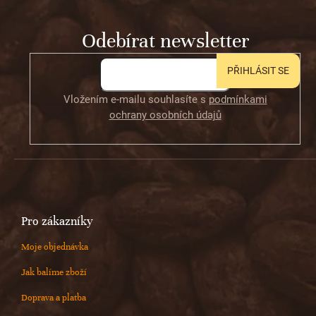
a
t
Odebírat newsletter
í
PŘIHLÁSIT SE
Vložením e-mailu souhlasíte s
podmínkami
ochrany osobních údajů
Pro zákazníky
Moje objednávka
Jak balíme zboží
Doprava a platba