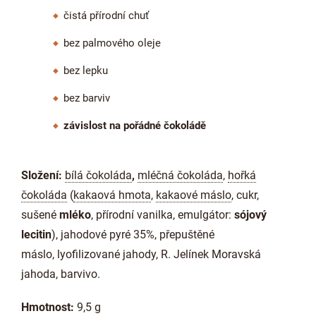
čistá přírodní chuť
bez palmového oleje
bez lepku
bez barviv
závislost na pořádné čokoládě
Složení:
bílá čokoláda
,
mléčná čokoláda
,
hořká
čokoláda
(
kakaová hmota
,
kakaové máslo
, cukr,
sušené
mléko
, přírodní vanilka, emulgátor:
sójový
lecitin
), jahodové pyré 35%, přepuštěné
máslo,
lyofilizované jahody, R. Jelínek Moravská
jahoda, barvivo.
Hmotnost:
9,5 g