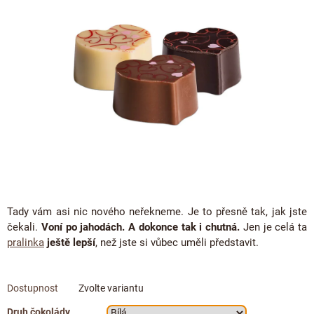
ČOKOLÁDOVÉ SPECIALITY
5
Bean to bar čokoláda
Dárkové poukazy
hvězdiček.
Čokoládová lízátka
KAKAOVÉ PRODUKTY
Čokoláda řady Passion
Narozeniny
Čokoládová srdíčka
Lámaná čokoláda
Kakaové boby
Ořechový týden 🍫🥜
Čokoládové figurky
Kakaové máslo
Návrat do školy
Čokoládové krémy
Kakaová hmota
Valentýn ❤
Cibulové chutney
Čokoládové nápoje
Vánoční čokolády
Proteinová čokoláda
Kakaové nibsy
JANEK Merchandise
Čokoládové nářadí
Kokosový cukr
Exkluzivní (limitované) spolupráce
Tady vám asi nic nového neřekneme. Je to přesně tak, jak jste
Obaleno v čokoládě
Kakaové slupky
čekali.
Voní po jahodách. A dokonce tak i chutná.
Jen je celá ta
Snídaňové kaše
pralinka
ještě lepší
, než jste si vůbec uměli představit.
Čokoláda k dalšímu zpracování
Káva - Coffeespot
Zvolte variantu
Ořechy a ovoce
Druh čokolády