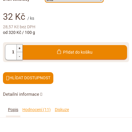
Doplňkový prodej
32 Kč
/ ks
28,57 Kč bez DPH
Měrná
od 320 Kč / 100 g
cena:
Přidat do košíku
HLÍDAT
Detailní informace
Popis
Hodnocení (11)
Diskuze