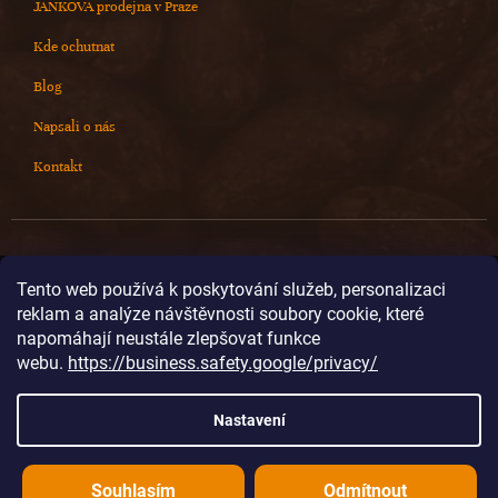
JANKOVA prodejna v Praze
Kde ochutnat
Blog
Napsali o nás
Kontakt
Kontakt
Tento web používá k poskytování služeb, personalizaci
reklam a analýze návštěvnosti soubory cookie, které
info
@
cokoladovnajanek.cz
napomáhají neustále zlepšovat funkce
+420 778 716 678
webu.
https://business.safety.google/privacy/
cokoladovnajanek
cokoladovnajanek
Nastavení
@janek_chocolate
Souhlasím
Odmítnout