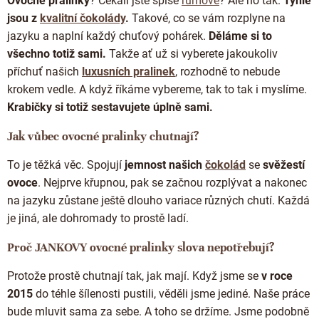
Ovocné pralinky
? Čekali jste spíše
rumové
? Ale no tak.
Tyhle
a
c
jsou z
kvalitní čokolády
.
Takové, co se vám rozplyne na
í
jazyku a naplní každý chuťový pohárek.
Děláme si to
p
všechno totiž sami.
Takže ať už si vyberete jakoukoliv
r
příchuť našich
luxusních pralinek
, rozhodně to nebude
v
k
krokem vedle. A když říkáme vybereme, tak to tak i myslíme.
y
Krabičky si totiž sestavujete úplně sami.
v
ý
Jak vůbec ovocné pralinky chutnají?
p
i
To je těžká věc. Spojují
jemnost našich
čokolád
se
svěžestí
s
u
ovoce
. Nejprve křupnou, pak se začnou rozplývat a nakonec
na jazyku zůstane ještě dlouho variace různých chutí. Každá
je jiná, ale dohromady to prostě ladí.
Proč JANKOVY ovocné pralinky slova nepotřebují?
Protože prostě chutnají tak, jak mají. Když jsme se
v roce
2015
do téhle šílenosti pustili, věděli jsme jediné. Naše práce
bude mluvit sama za sebe. A toho se držíme. Jsme podobně