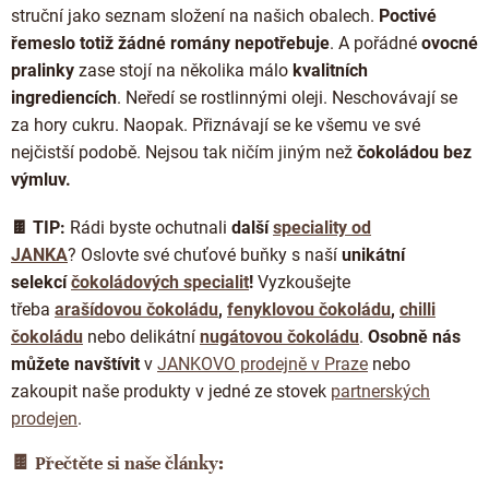
struční jako seznam složení na našich obalech.
Poctivé
řemeslo totiž žádné romány nepotřebuje
. A pořádné
ovocné
pralinky
zase stojí na několika málo
kvalitních
ingrediencích
. Neředí se rostlinnými oleji. Neschovávají se
za hory cukru. Naopak. Přiznávají se ke všemu ve své
nejčistší podobě. Nejsou tak ničím jiným než
čokoládou bez
výmluv.
🍫 TIP:
Rádi byste ochutnali
další
speciality od
JANKA
?
Oslovte své chuťové buňky s naší
unikátní
selekcí
čokoládových specialit
!
Vyzkoušejte
třeba
arašídovou čokoládu
,
fenyklovou čokoládu
,
chilli
čokoládu
nebo delikátní
nugátovou čokoládu
.
Osobně nás
můžete navštívit
v
JANKOVO prodejně v Praze
nebo
zakoupit naše produkty v jedné ze stovek
partnerských
prodejen
.
🍫
Přečtěte si naše články: