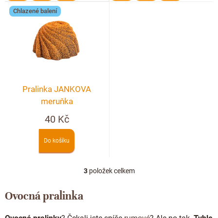
Doplňkový prodej
Chlazené balení
Pralinka JANKOVA
meruňka
40 Kč
Do košíku
3
položek celkem
O
v
l
Ovocná pralinka
á
d