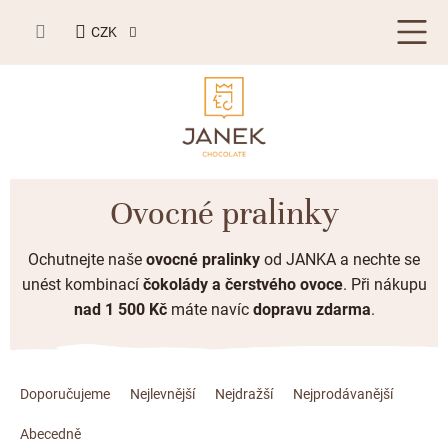
Přejít
NÁKUPNÍ
na
CZK
KOŠÍK
obsah
LETNÍ DÁRKY ☀️
Ovocné pralinky
BESTSELLERY
Ochutnejte naše
ovocné pralinky
od JANKA a nechte se
TABULKOVÁ ČOKOLÁDA
unést kombinací
čokolády a čerstvého ovoce
. Při nákupu
nad 1 500 Kč
máte navíc
dopravu zdarma
.
Plněné čokolády
BONBONIERY, PRALINKY A LANÝŽE
Mléčná čokoláda
Bonboniery
PŘÍLEŽITOSTI
Ř
Hořká čokoláda
a
Doporučujeme
Nejlevnější
Nejdražší
Nejprodávanější
Nugát
Letní dárky ☀️
ZAKÁZKOVÁ VÝROBA
z
Bílá čokoláda
Kusové pralinky a lanýže
Abecedně
Svatební čokolády