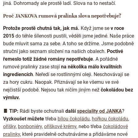
jiná. Dohromady ale prostě ladí. Slova na to nestačí.
Proč JANKOVA rumová pralinka slova nepotřebuje?
Protože prostě chutná tak, jak má.
Když jsme se
v roce
2015
do téhle šílenosti pustili, věděli jsme jediné. Naše práce
bude mluvit sama za sebe. A toho se držíme. Jsme podobně
struční jako seznam složení na našich obalech.
Poctivé
řemeslo totiž žádné romány nepotřebuje
. A pořádné
rumové pralinky zase stojí
na několika málo kvalitních
ingrediencích
. Neředí se rostlinnými oleji. Neschovávají se
za hory cukru. Naopak. Přiznávají se ke všemu ve své
nejčistší podobě. Nejsou tak ničím jiným než
čokoládou bez
výmluv.
🍫 TIP:
Rádi byste ochutnali
další
speciality od JANKA
?
Vyzkoušet můžete
třeba
bílou čokoládu
,
hořkou čokoládu
,
oříšky
,
bonboniéry
,
oříškové krémy
, nebo třeba
čokoládové
pralinky
, které pravidelně ochutnáváme a přidáváme nové