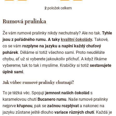
Doplňkový prodej
2
položek celkem
O
v
l
Rumová pralinka
á
d
Že vám rumové pralinky nikdy nechutnaly? Ale no tak.
Tyhle
a
c
jsou z pořádného rumu. A taky
kvalitní čokolády
.
Takové,
í
co se vám
rozplyne na jazyku a naplní každý chuťový
p
pohárek
. Děláme si totiž všechno sami. Proto neuděláte
r
chybu, ať už si vyberete jakoukoliv příchuť. A když říkáme
v
k
vybereme, tak to tak i myslíme. Krabičky si totiž
sestavujete
y
úplně sami
.
v
ý
Jak vůbec rumové pralinky chutnají?
p
i
To je těžká věc. Spojují
jemnost našich čokolád
s
s
u
karamelovou chutí
Bucanero rumu
. Naše rumové pralinky
nejprve
křupnou
, pak se
začnou rozplývat
a nakonec na
jazyku zůstane ještě dlouho
variace různých chutí
. Každá je