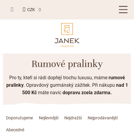
Přejít
NÁKUPNÍ
na
CZK
KOŠÍK
obsah
LETNÍ DÁRKY ☀️
Rumové pralinky
BESTSELLERY
Pro ty, kteří si rádi dopřejí trochu luxusu, máme
rumové
TABULKOVÁ ČOKOLÁDA
pralinky
. Opravdový gurmánský zážitek. Při nákupu
nad 1
500 Kč
máte navíc
dopravu zcela zdarma.
Plněné čokolády
BONBONIERY, PRALINKY A LANÝŽE
Mléčná čokoláda
Bonboniery
PŘÍLEŽITOSTI
Ř
Hořká čokoláda
a
Doporučujeme
Nejlevnější
Nejdražší
Nejprodávanější
Nugát
Letní dárky ☀️
ZAKÁZKOVÁ VÝROBA
z
Bílá čokoláda
Kusové pralinky a lanýže
Abecedně
Svatební čokolády