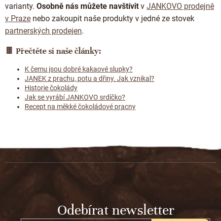
varianty.
Osobně nás můžete navštívit
v
JANKOVO prodejně
v Praze
nebo zakoupit naše produkty v jedné ze stovek
partnerských prodejen
.
🍫
Přečtěte si naše články:
K čemu jsou dobré kakaové slupky?
JANEK z prachu, potu a dřiny. Jak vznikal?
Historie čokolády
Jak se vyrábí JANKOVO srdíčko?
Recept na měkké čokoládové pracny
Z
á
p
a
t
Odebírat newsletter
í