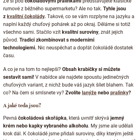
Že si pod
čokoládovými pralinkami
představujete klasické
a
c
rumové z běžného supermarketu? Ale no tak.
Tyhle jsou
í
z
kvalitní čokolády
.
Takové, co se vám rozplyne na jazyku a
p
naplní každý chuťový pohárek až po okraj. Děláme si totiž
r
všechno sami.
Stačilo vzít
kvalitní suroviny
, znát jejich
v
k
původ.
Tradici zkombinovat s moderními
y
technologiemi.
Nic neuspěchat a dopřát čokoládě dostatek
v
času.
ý
p
i
A co je na tom to nejlepší?
Obsah krabičky si můžete
s
sestavit sami!
V nabídce ale najdete spoustu jedinečných
u
chuťových variant, z nichž bude váš jazyk šílet blahem. Tak
co? Na čem si smlsnete vy?
Zvolíte
lanýže
nebo
pralinky
?
A jaké teda jsou?
Pevná
čokoládová skořápka
, která uvnitř skrývá
jemný
krém nebo kapky vybraného alkoholu
. My jsme ale udělali
krok dál. K čokoládě jsme přidali suroviny, díky kterým ještě