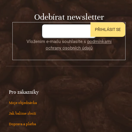
a
t
Odebírat newsletter
í
PŘIHLÁSIT SE
Vložením e-mailu souhlasíte s
podmínkami
ochrany osobních údajů
Pro zákazníky
Moje objednávka
Jak balíme zboží
Doprava a platba