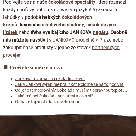
Podívejte se na naše
čokoládové speciality
, které rozmazlí
každý chuťový pohárek na vašem jazyku! Vyzkoušejte
lahůdky
v podobě
hebkých
čokoládových
krémů
,
luxusního
cibulového chutney
,
čokoládových
lízátek
nebo třeba
vynikajícího JANKOVA
nugátu
.
Osobně
nás můžete navštívit
v
JANKOVO prodejně v Praze
nebo
zakoupit naše produkty v jedné ze stovek
partnerských
prodejen
.
🍫
Přečtěte si naše články:
Jankova továrna na čokoládu a kávu
Jak v Jankovi vyrábíme pralinky? Pojďme se na to podívat
Co je to temperování? Čokoláda musí mít správnou teplotu...
Jaká má být čokoláda na vaření a co s ní?
Odhalte tajemství kakaového bobu
Z
á
p