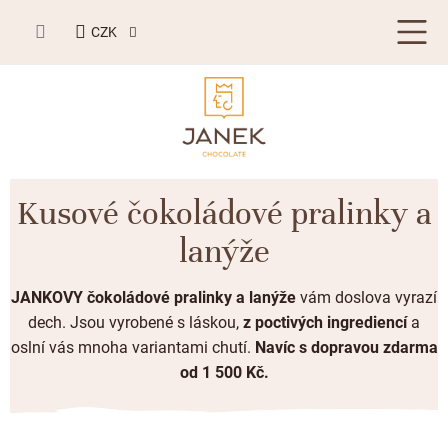
Přejít
NÁKUPNÍ
na
CZK
KOŠÍK
obsah
LETNÍ DÁRKY ☀️
Kusové čokoládové pralinky a
BESTSELLERY
lanýže
TABULKOVÁ ČOKOLÁDA
JANKOVY čokoládové pralinky a lanýže
vám doslova vyrazí
Plněné čokolády
BONBONIERY, PRALINKY A LANÝŽE
dech. Jsou vyrobené s láskou,
z poctivých ingrediencí
a
oslní vás mnoha variantami chutí.
Navíc
s dopravou zdarma
Mléčná čokoláda
Bonboniery
PŘÍLEŽITOSTI
od 1 500 Kč.
Hořká čokoláda
Nugát
Letní dárky ☀️
ZAKÁZKOVÁ VÝROBA
Bílá čokoláda
Ř
Kusové pralinky a lanýže
Svatební čokolády