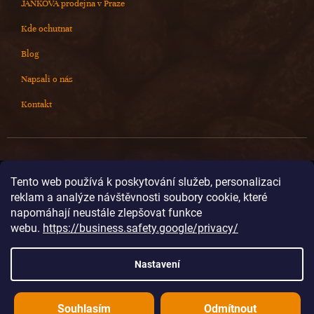
JANKOVA prodejna v Praze
Kde ochutnat
Blog
Napsali o nás
Kontakt
Kontakt
Tento web používá k poskytování služeb, personalizaci
reklam a analýze návštěvnosti soubory cookie, které
info
@
cokoladovnajanek.cz
napomáhají neustále zlepšovat funkce
+420 778 716 678
webu.
https://business.safety.google/privacy/
cokoladovnajanek
cokoladovnajanek
Nastavení
@janek_chocolate
Souhlasím
Odmítnout