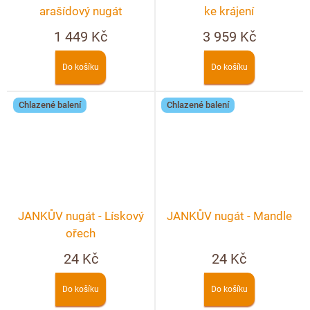
arašídový nugát
ke krájení
1 449 Kč
3 959 Kč
Do košíku
Do košíku
Chlazené balení
Chlazené balení
JANKŮV nugát - Lískový
JANKŮV nugát - Mandle
ořech
24 Kč
24 Kč
Do košíku
Do košíku