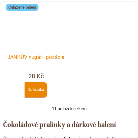
Chlazené balení
JANKŮV nugát - pistácie
28 Kč
Do košíku
11
položek celkem
O
v
l
Čokoládové pralinky a dárkové balení
á
d