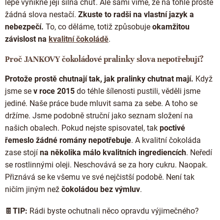
lépe vynikne její silná chuť. Ale sami víme, že na tohle prostě
žádná slova nestačí.
Zkuste to radši na vlastní jazyk a
nebezpečí.
To, co děláme, totiž způsobuje
okamžitou
závislost na
kvalitní čokoládě
.
Proč JANKOVY čokoládové pralinky slova nepotřebují?
Protože prostě chutnají tak, jak pralinky chutnat mají.
Když
jsme se
v roce 2015
do téhle šílenosti pustili, věděli jsme
jediné. Naše práce bude mluvit sama za sebe. A toho se
držíme. Jsme podobně struční jako seznam složení na
našich obalech. Pokud nejste spisovatel, tak
poctivé
řemeslo žádné romány nepotřebuje
. A kvalitní čokoláda
zase stojí
na několika málo kvalitních ingrediencích
. Neředí
se rostlinnými oleji. Neschovává se za hory cukru. Naopak.
Přiznává se ke všemu ve své nejčistší podobě. Není tak
ničím jiným než
čokoládou bez výmluv
.
🍫
TIP:
Rádi byste ochutnali něco opravdu výjimečného?