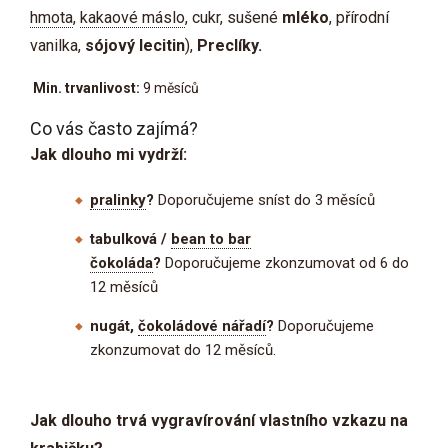
hmota
,
kakaové máslo
, cukr, sušené
mléko
, přírodní
vanilka,
sójový lecitin
),
Preclíky.
Min. trvanlivost:
9 měsíců
Co vás často zajímá?
Jak dlouho mi vydrží:
pralinky
?
Doporučujeme sníst do 3 měsíců
tabulková /
bean to bar
čokoláda
?
Doporučujeme zkonzumovat od 6 do
12 měsíců
nugát,
čokoládové nářadí
?
Doporučujeme
zkonzumovat do 12 měsíců.
Jak dlouho trvá vygravírování vlastního vzkazu na