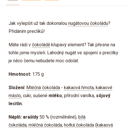
Jak vylepšit už tak dokonalou
nugátovou čokoládu
?
Přidáním preclíků!
Máte rádi v
čokoládě
křupavý element? Tak přesne na
tohle jsme mysleli. Lahodný nugát ve spojení s preclíky
je něco čemu nebudete moc odolat.
Hmotnost:
175 g
Složení
:
Mléčná čokoláda
-
kakaová hmota
,
kakaové
máslo
, cukr, sušené
mléko
, přírodní vanilka,
sójový
lecitin.
Náplň: arašídy
50 % (rozmělněné),
bílá
čokoláda
,
mléčná čokoláda
,
hořká čokoláda
(
kakaová