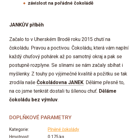
závislost na pořádné čokoládě
JANKŮV příběh
Začalo to v Uherském Brodě roku 2015 chutí na
čokoládu. Pravou a poctivou. Čokoládu, která vám naplní
každý chuťový pohárek až po samotný okraj a pak se
postupně rozplyne. Se slinami se nám začaly sbíhat i
myšlenky. Z touhy po výjimečné kvalitě a požitku se tak
zrodila naše
Čokoládovna JANEK
. Děláme přesně to,
na co jsme tenkrát dostali tu šílenou chuť.
Děláme
čokoládu bez výmluv
.
DOPLŇKOVÉ PARAMETRY
Kategorie
:
Plněné čokolády
Hmotnost
:
0.175 kg