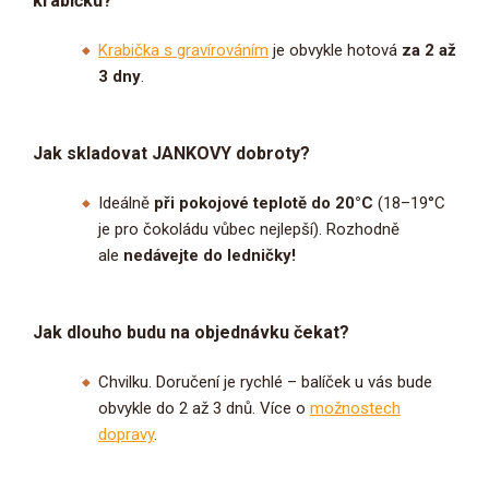
krabičku?
Krabička s gravírováním
je obvykle hotová
za 2 až
3 dny
.
Jak skladovat JANKOVY dobroty?
Ideálně
při pokojové teplotě do 20°C
(18–19°C
je pro čokoládu vůbec nejlepší). Rozhodně
ale
nedávejte do ledničky!
Jak dlouho budu na objednávku čekat?
Chvilku. Doručení je rychlé – balíček u vás bude
obvykle do 2 až 3 dnů. Více o
možnostech
dopravy
.