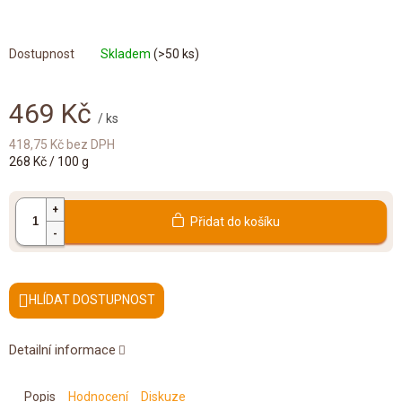
Doplňkový prodej
Skladem
(>50 ks)
469 Kč
/ ks
418,75 Kč bez DPH
Měrná
268 Kč / 100 g
cena:
Přidat do košíku
HLÍDAT
Detailní informace
Popis
Hodnocení
Diskuze