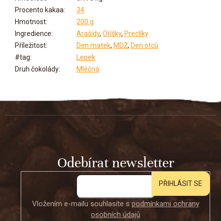
Procento kakaa
:
34
Hmotnost
:
200 g
Ingredience
:
Arašídy
,
Oříšky
,
Preclíky
Příležitost
:
Den matek
,
MDŽ
,
Den otců
#tag
:
Lepek
Druh čokolády
:
Mléčná
Z
á
p
a
t
Odebírat newsletter
í
PŘIHLÁSIT SE
Vložením e-mailu souhlasíte s
podmínkami ochrany
osobních údajů