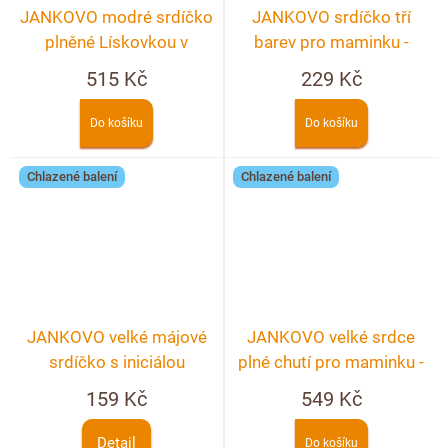
JANKOVO modré srdíčko
JANKOVO srdíčko tří
plněné Lískovkou v
barev pro maminku -
KRABIČCE
tmavá, mléčná, bílá
515 Kč
229 Kč
Do košíku
Do košíku
Chlazené balení
Chlazené balení
JANKOVO velké májové
JANKOVO velké srdce
srdíčko s iniciálou
plné chutí pro maminku -
280g
159 Kč
549 Kč
Detail
Do košíku