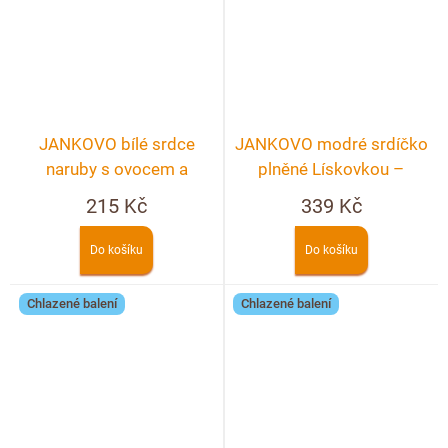
JANKOVO bílé srdce
JANKOVO modré srdíčko
naruby s ovocem a
plněné Lískovkou –
ořechy - 80g
crunchy 90g
215 Kč
339 Kč
Do košíku
Do košíku
Chlazené balení
Chlazené balení