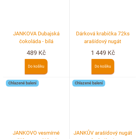
JANKOVA Dubajská
Dárková krabička 72ks
čokoláda - bílá
arašídový nugát
489 Kč
1 449 Kč
Do košíku
Do košíku
Chlazené balení
Chlazené balení
JANKOVO vesmírné
JANKŮV arašídový nugát