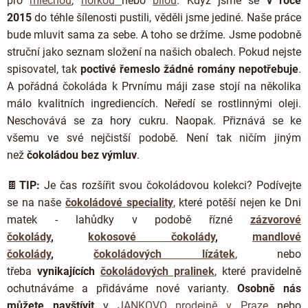
pro
mléčnou
,
hořkou
nebo
bílou
. Když jsme se
v roce
2015
do téhle šílenosti pustili, věděli jsme jediné. Naše práce
bude mluvit sama za sebe. A toho se držíme. Jsme podobně
struční jako seznam složení na našich obalech. Pokud nejste
spisovatel, tak
poctivé řemeslo žádné romány nepotřebuje
.
A pořádná čokoláda k Prvnímu máji zase stojí na několika
málo kvalitních ingrediencích. Neředí se rostlinnými oleji.
Neschovává se za hory cukru. Naopak. Přiznává se ke
všemu ve své nejčistší podobě. Není tak ničím jiným
než
čokoládou bez výmluv
.
🍫
TIP:
Je čas rozšířit svou čokoládovou kolekci? Podívejte
se na naše
čokoládové speciality
, které potěší nejen ke Dni
matek - lahůdky
v podobě řízné
zázvorové
čokolády
,
kokosové čokolády
,
mandlové
čokolády
,
čokoládových lízátek
, nebo
třeba
vynikajících
čokoládových pralinek
, které pravidelně
ochutnáváme a přidáváme nové varianty.
Osobně nás
můžete navštívit
v
JANKOVO prodejně v Praze
nebo