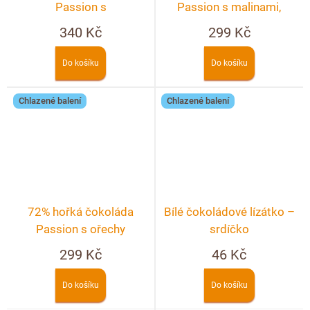
Passion s
Passion s malinami,
makadamovými ořechy,
pistáciemi a pekanovými
340 Kč
299 Kč
mandlemi, pomerančem a
ořechy
rybízem
Do košíku
Do košíku
Chlazené balení
Chlazené balení
72% hořká čokoláda
Bílé čokoládové lízátko –
Passion s ořechy
srdíčko
299 Kč
46 Kč
Do košíku
Do košíku