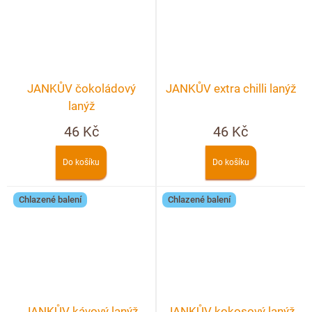
JANKŮV čokoládový
JANKŮV extra chilli lanýž
lanýž
46 Kč
46 Kč
Do košíku
Do košíku
Chlazené balení
Chlazené balení
JANKŮV kávový lanýž
JANKŮV kokosový lanýž