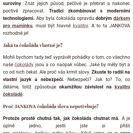
ý
suroviny
. Znát jejich původ, pečlivě je přebrat a nakonec
p
poctivě zpracovat.
Tradici zkombinovat s moderními
i
technologiemi.
Aby byla čokoláda opravdu
dobrým
dárkem
s
u
pro maminku
, musí být hlavně
kvalitní
. A to ta JANKOVA
rozhodně je!
Jaká ta čokoláda vlastně je?
Mohli bychom tady teď vyprávět pohádky o tom, co všechno
naše
čokolády
jsou a co naopak vůbec. Jaké by měly být a
co od nich čekat. Ale proč vás krmit slovy.
Zkuste to radši na
vlastní jazyk a nebezpečí.
Nebezpečí? Jak to? To, co
děláme, totiž způsobuje
okamžitou závislost na
kvalitní
čokoládě
.
Proč JANKOVA čokoláda slova nepotřebuje?
Protože prostě chutná tak, jak čokoláda chutnat má.
A je
úplně jedno, jestli jste si přišli