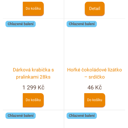
Detail
Do košíku
Chlazené balení
Chlazené balení
Dárková krabička s
Hořké čokoládové lízátko
pralinkami 28ks
– srdíčko
1 299 Kč
46 Kč
Do košíku
Do košíku
Chlazené balení
Chlazené balení