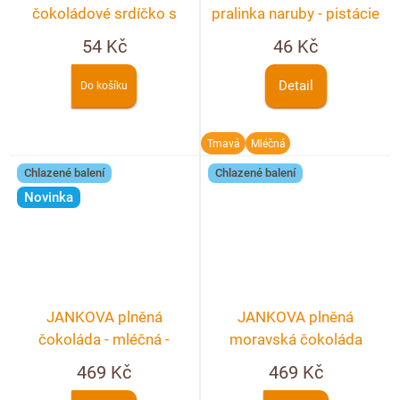
čokoládové srdíčko s
pralinka naruby - pistácie
potiskem
54 Kč
46 Kč
Detail
Do košíku
Tmavá
Mléčná
Chlazené balení
Chlazené balení
Novinka
JANKOVA plněná
JANKOVA plněná
čokoláda - mléčná -
moravská čokoláda
nugátovo - karamelová s
469 Kč
469 Kč
kousky lískových oříšků