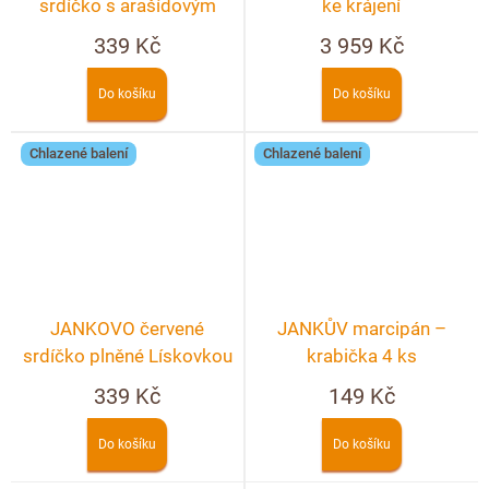
srdíčko s arašídovým
ke krájení
nugátem – crunchy 90g
339 Kč
3 959 Kč
Do košíku
Do košíku
Chlazené balení
Chlazené balení
JANKOVO červené
JANKŮV marcipán –
srdíčko plněné Lískovkou
krabička 4 ks
– crunchy 90g
339 Kč
149 Kč
Do košíku
Do košíku