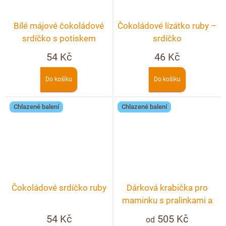
Bílé májové čokoládové
Čokoládové lízátko ruby –
srdíčko s potiskem
srdíčko
54 Kč
46 Kč
Do košíku
Do košíku
Chlazené balení
Chlazené balení
Čokoládové srdíčko ruby
Dárková krabička pro
maminku s pralinkami a
lanýži 10ks + možnost
54 Kč
505 Kč
od
personalizace