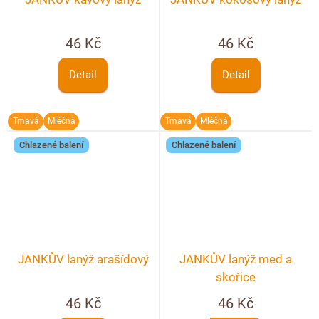
46 Kč
46 Kč
Detail
Detail
Tmavá
Mléčná
Tmavá
Mléčná
Chlazené balení
Chlazené balení
JANKŮV lanýž arašídový
JANKŮV lanýž med a
skořice
46 Kč
46 Kč