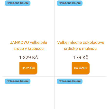
Chlazené balení
Chlazené balení
JANKOVO velké bílé
Velké mléčné čokoládové
srdce v krabičce
srdíčko s malinou,
pistáciemi a bílou
1 329 Kč
179 Kč
čokoládou
Do košíku
Do košíku
Chlazené balení
Chlazené balení