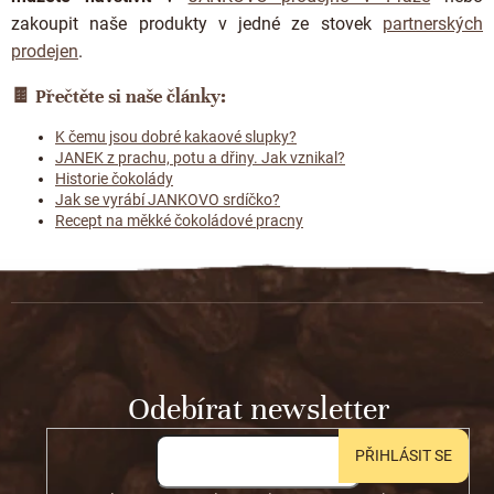
zakoupit naše produkty v jedné ze stovek
partnerských
prodejen
.
🍫
Přečtěte si naše články:
K čemu jsou dobré kakaové slupky?
JANEK z prachu, potu a dřiny. Jak vznikal?
Historie čokolády
Jak se vyrábí JANKOVO srdíčko?
Recept na měkké čokoládové pracny
Z
á
p
a
t
Odebírat newsletter
í
PŘIHLÁSIT SE