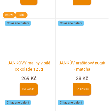
Tmavá
Bílá
Chlazené balení
Chlazené balení
JANKOVY maliny v bílé
JANKŮV arašídový nugát
čokoládě 125g
- matcha
269 Kč
28 Kč
Do košíku
Do košíku
Chlazené balení
Chlazené balení