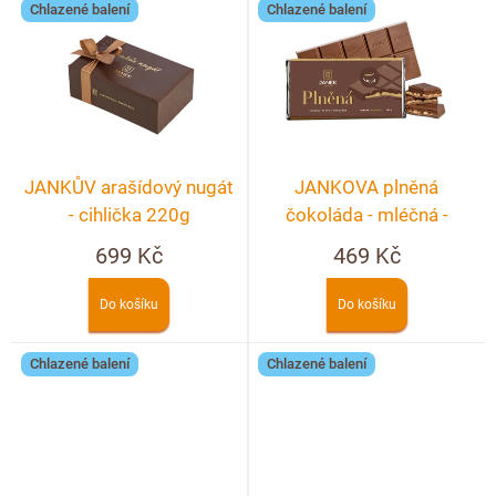
Chlazené balení
Chlazené balení
JANKŮV arašídový nugát
JANKOVA plněná
- cihlička 220g
čokoláda - mléčná -
nugátová
699 Kč
469 Kč
Do košíku
Do košíku
Chlazené balení
Chlazené balení