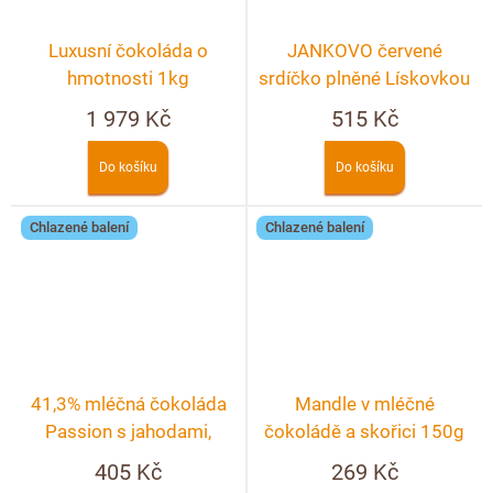
Luxusní čokoláda o
JANKOVO červené
hmotnosti 1kg
srdíčko plněné Lískovkou
v KRABIČCE
1 979 Kč
515 Kč
Do košíku
Do košíku
Chlazené balení
Chlazené balení
41,3% mléčná čokoláda
Mandle v mléčné
Passion s jahodami,
čokoládě a skořici 150g
malinami a fialkou
405 Kč
269 Kč