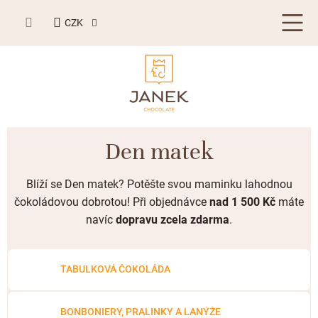
Přejít
NÁKUPNÍ
na
CZK
KOŠÍK
obsah
LETNÍ DÁRKY ☀️
Den matek
BESTSELLERY
Blíží se Den matek? Potěšte svou maminku lahodnou
TABULKOVÁ ČOKOLÁDA
čokoládovou dobrotou! Při objednávce
nad 1 500 Kč
máte
navíc
dopravu zcela zdarma
.
Plněné čokolády
BONBONIERY, PRALINKY A LANÝŽE
Mléčná čokoláda
Bonboniery
PŘÍLEŽITOSTI
TABULKOVÁ ČOKOLÁDA
Hořká čokoláda
Nugát
Letní dárky ☀️
ZAKÁZKOVÁ VÝROBA
Bílá čokoláda
Kusové pralinky a lanýže
Svatební čokolády
BONBONIERY, PRALINKY A LANÝŽE