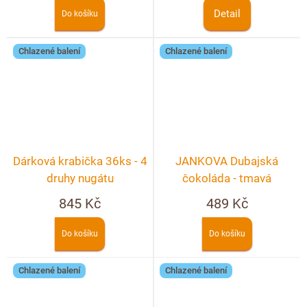
Detail
Do košíku
Chlazené balení
Chlazené balení
Dárková krabička 36ks - 4
JANKOVA Dubajská
druhy nugátu
čokoláda - tmavá
845 Kč
489 Kč
Do košíku
Do košíku
Chlazené balení
Chlazené balení