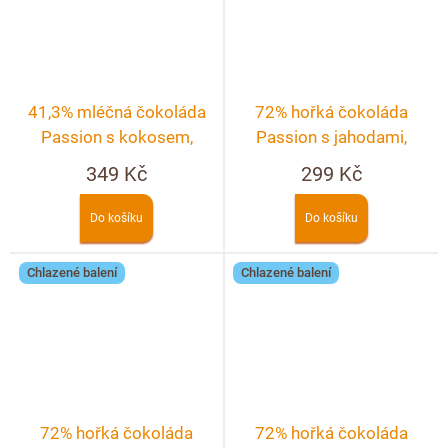
41,3% mléčná čokoláda
72% hořká čokoláda
Passion s kokosem,
Passion s jahodami,
pekanovými ořechy a
malinami a fialkou
349 Kč
299 Kč
malinami
Do košíku
Do košíku
Chlazené balení
Chlazené balení
72% hořká čokoláda
72% hořká čokoláda