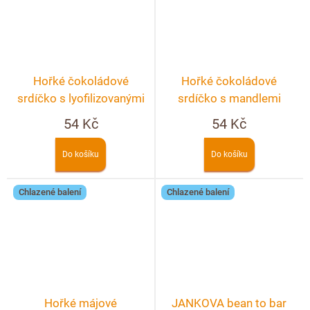
Hořké čokoládové
Hořké čokoládové
srdíčko s lyofilizovanými
srdíčko s mandlemi
jahodami a banánem
54 Kč
54 Kč
Do košíku
Do košíku
Chlazené balení
Chlazené balení
Hořké májové
JANKOVA bean to bar