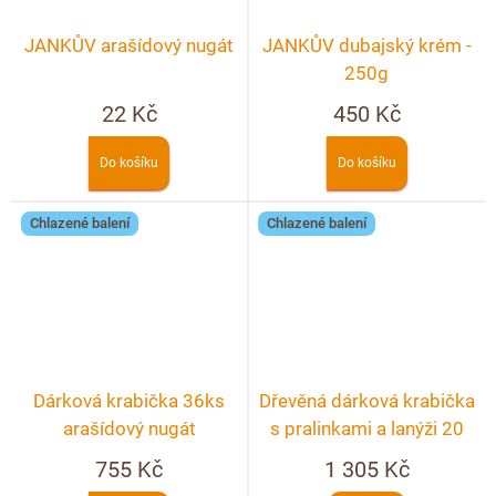
JANKŮV arašídový nugát
JANKŮV dubajský krém -
250g
22 Kč
450 Kč
Do košíku
Do košíku
Chlazené balení
Chlazené balení
Dárková krabička 36ks
Dřevěná dárková krabička
arašídový nugát
s pralinkami a lanýži 20
ks + možnost
755 Kč
1 305 Kč
personalizace