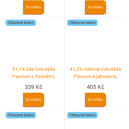
Do košíku
Do košíku
Chlazené balení
Chlazené balení
31,1% bílá čokoláda
41,3% mléčná čokoláda
Passion s třešněmi,
Passion s jahodami,
malinami, ostružinami a
malinami, ostružinami a
339 Kč
405 Kč
růží
rybízem
Do košíku
Do košíku
Chlazené balení
Chlazené balení