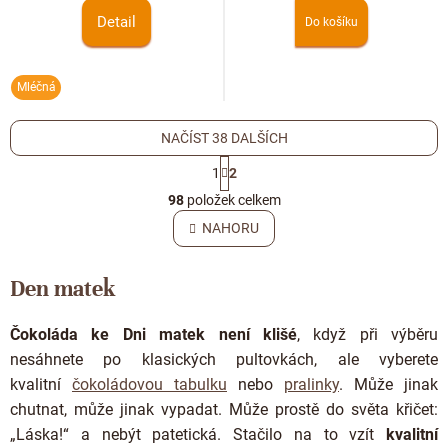
Detail
Do košíku
Mléčná
NAČÍST 38 DALŠÍCH
S
1
2
t
O
r
98
položek celkem
v
á
l
NAHORU
n
á
k
o
d
v
Den matek
a
á
c
n
í
í
Čokoláda ke Dni matek není klišé
, když při výběru
p
nesáhnete po klasických pultovkách, ale vyberete
r
v
kvalitní
čokoládovou tabulku
nebo
pralinky
. Může jinak
k
chutnat, může jinak vypadat. Může prostě do světa křičet:
y
„Láska!“ a nebýt patetická. Stačilo na to vzít
kvalitní
v