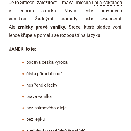
Je to
Srdeční záležitost. Tmavá, mléčná i
bílá čokoláda
v jednom srdíčku. Navíc ještě provoněná
vanilkou
.
Žádnými aromaty nebo esencemi.
Ale
zrníčky pravé vanilky
.
Srdce, které sladce voní,
lehce křupe a pomalu se rozpouští na jazyku.
JANEK, to je:
poctivá česká výroba
čistá přírodní chuť
nesířené
ořechy
pravá vanilka
bez palmového oleje
bez lepku
závislost na pořádné
čokoládě