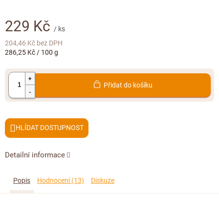
Doplňkový prodej
229 Kč
/ ks
204,46 Kč bez DPH
Měrná
286,25 Kč / 100 g
cena:
Přidat do košíku
HLÍDAT
Detailní informace
Popis
Hodnocení (13)
Diskuze