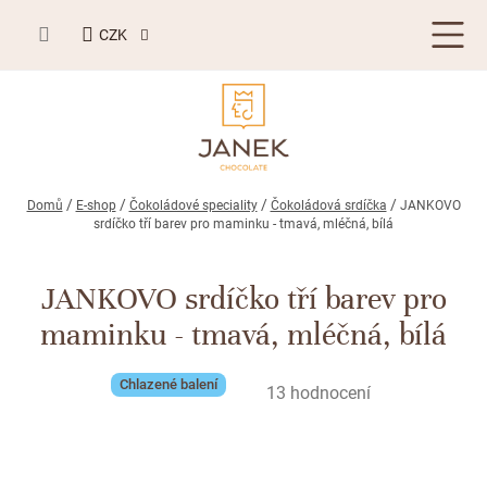
Přejít
NÁKUPNÍ
na
CZK
KOŠÍK
obsah
LETNÍ DÁRKY ☀️
Domů
E-shop
Čokoládové speciality
Čokoládová srdíčka
JANKOVO
srdíčko tří barev pro maminku - tmavá, mléčná, bílá
BESTSELLERY
JANKOVO srdíčko tří barev pro
TABULKOVÁ ČOKOLÁDA
maminku - tmavá, mléčná, bílá
Plněné čokolády
BONBONIERY, PRALINKY A LANÝŽE
Mléčná čokoláda
Chlazené balení
Bonboniery
Průměrné
13 hodnocení
PŘÍLEŽITOSTI
hodnocení
Hořká čokoláda
Nugát
Letní dárky ☀️
produktu
ZAKÁZKOVÁ VÝROBA
Bílá čokoláda
je
Kusové pralinky a lanýže
Svatební čokolády