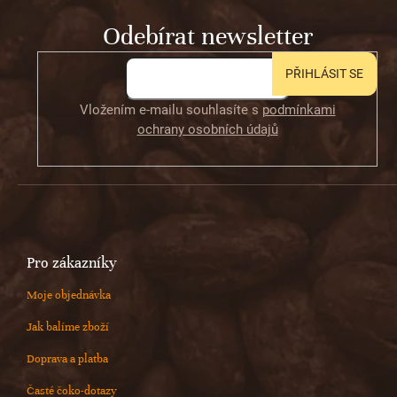
t
Odebírat newsletter
í
PŘIHLÁSIT SE
Vložením e-mailu souhlasíte s
podmínkami
ochrany osobních údajů
Pro zákazníky
Moje objednávka
Jak balíme zboží
Doprava a platba
Časté čoko-dotazy