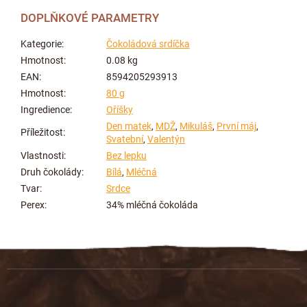
DOPLŇKOVÉ PARAMETRY
Kategorie
:
Čokoládová srdíčka
Hmotnost
:
0.08 kg
EAN
:
8594205293913
Hmotnost
:
80 g
Ingredience
:
Oříšky
Den matek
,
MDŽ
,
Mikuláš
,
První máj
,
Příležitost
:
Svatební
,
Valentýn
Vlastnosti
:
Bez lepku
Druh čokolády
:
Bílá
,
Mléčná
Tvar
:
Srdce
Perex
:
34% mléčná čokoláda
Z
á
p
a