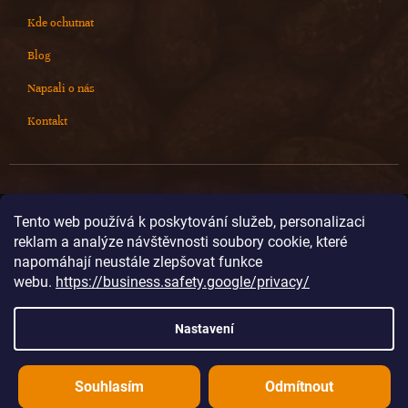
Kde ochutnat
Blog
Napsali o nás
Kontakt
Kontakt
Tento web používá k poskytování služeb, personalizaci
reklam a analýze návštěvnosti soubory cookie, které
info
@
cokoladovnajanek.cz
napomáhají neustále zlepšovat funkce
+420 778 716 678
webu.
https://business.safety.google/privacy/
cokoladovnajanek
cokoladovnajanek
Nastavení
@janek_chocolate
Souhlasím
Odmítnout
Vytvořil Shoptet