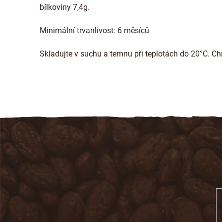
bílkoviny 7,4g.
Minimální trvanlivost: 6 měsíců
Skladujte v suchu a temnu při teplotách do 20°C. C
Z
á
p
a
t