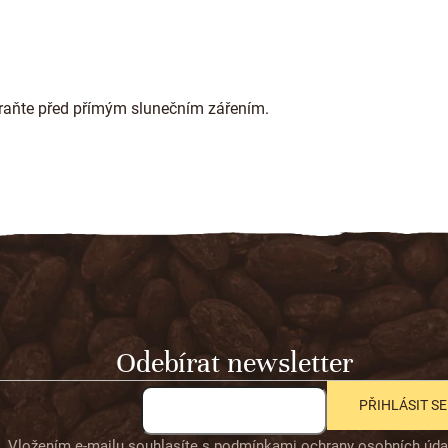
hraňte před přímým slunečním zářením.
Odebírat newsletter
PŘIHLÁSIT SE
Vložením e-mailu souhlasíte s
podmínkami ochrany osobních úda