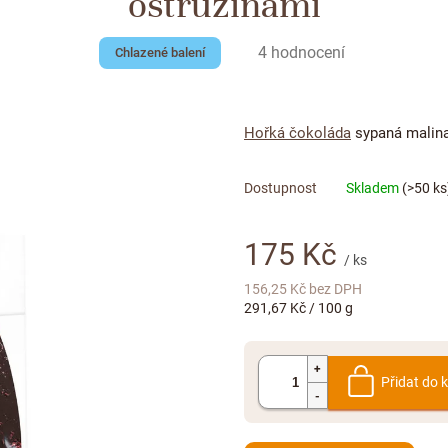
ostružinami
Průměrné
4 hodnocení
Chlazené balení
hodnocení
produktu
je
Hořká čokoláda
sypaná malinam
5,0
z
5
Skladem
(>50 ks
hvězdiček.
175 Kč
/ ks
156,25 Kč bez DPH
Měrná
291,67 Kč / 100 g
cena:
Přidat do 