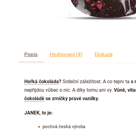
Popis
Hodnocení (4)
Diskuze
Hořká čokoláda
?
Srdeční záležitost. A co teprv
ta
s 
nepřijdou vůbec o nic. A díky tomu ani vy.
Vůně, vita
čokoládě
se zrníčky pravé vanilky.
JANEK, to je:
poctivá česká výroba