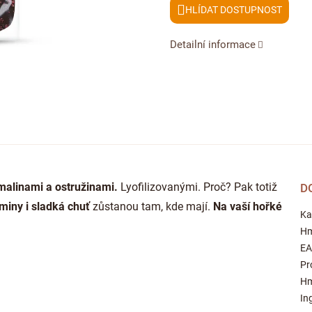
HLÍDAT
Detailní informace
malinami a ostružinami.
Lyofilizovanými. Proč? Pak totiž
D
miny i
sladká chuť
zůstanou tam, kde mají.
Na vaší hořké
Ka
Hm
E
Pr
Hm
In