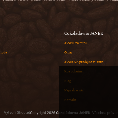
Čokoládovna JANEK
JANEK na míru
ýroba
O nás
JANKOVA prodejna v Praze
Kde ochutnat
Blog
Napsali o nás
Kontakt
Vytvořil Shoptet
Copyright 2026
Čokoládovna JANEK
. Všechna práva