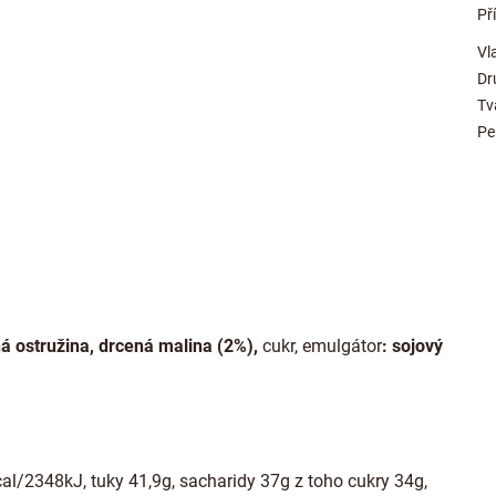
Př
Vl
Dr
Tv
Pe
á ostružina, drcená malina (2%),
cukr, emulgátor
: sojový
al/2348kJ, tuky 41,9g, sacharidy 37g z toho cukry 34g,