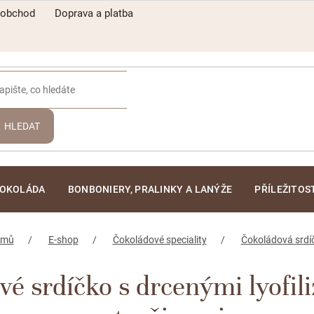
oobchod
Doprava a platba
HLEDAT
ČOKOLÁDA
BONBONIERY, PRALINKY A LANÝŽE
PŘÍLEŽITOS
omů
E-shop
Čokoládové speciality
Čokoládová srdí
vé srdíčko s drcenými lyofi