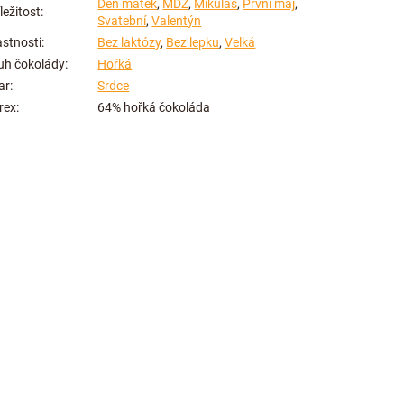
Den matek
,
MDŽ
,
Mikuláš
,
První máj
,
íležitost
:
Svatební
,
Valentýn
astnosti
:
Bez laktózy
,
Bez lepku
,
Velká
uh čokolády
:
Hořká
ar
:
Srdce
rex
:
64% hořká čokoláda