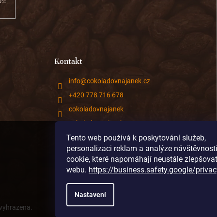
Kontakt
info
@
cokoladovnajanek.cz
+420 778 716 678
cokoladovnajanek
cokoladovnajanek
Tento web používá k poskytování služeb,
@janek_chocolate
personalizaci reklam a analýze návštěvnost
cookie, které napomáhají neustále zlepšova
webu.
https://business.safety.google/privac
Nastavení
 vyhrazena.