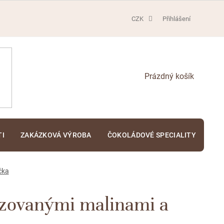
CZK
Přihlášení
NÁKUPNÍ
KOŠÍK
TI
ZAKÁZKOVÁ VÝROBA
ČOKOLÁDOVÉ SPECIALITY
KA
čka
lizovanými malinami a