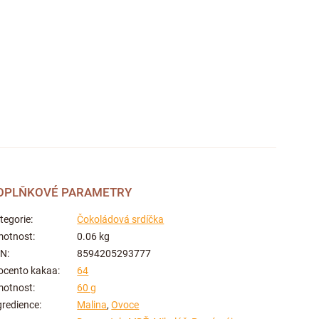
OPLŇKOVÉ PARAMETRY
tegorie
:
Čokoládová srdíčka
otnost
:
0.06 kg
AN
:
8594205293777
ocento kakaa
:
64
otnost
:
60 g
gredience
:
Malina
,
Ovoce