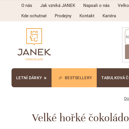
Přejít
O nás
Jak vzniká JANEK
Napsali o nás
Velk
na
obsah
Kde ochutnat
Prodejny
Kontakt
Kariéra
LETNÍ DÁRKY ☀️
BESTSELLERY
TABULKOVÁ 
D
Velké hořké čokoládo