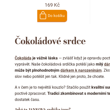
169 Kč
Do košíku
Čokoládové srdce
Čokoláda
je vážně láska
— zvlášť když je opravdu poct
vyprávět. Naše čokoládová srdíčka potěší jako
milý
dár
může být plnohodnotným
dárkem k narozeninám
.
Zkr
slov nebo potěšit jen tak. Klidně jen proto, že chcete.
A v čem je to největší kouzlo? Stačilo použít
kvalitní su
poctivě zpracovat.
Tradici zkombinovat s moderními t
dostatek času.
Jaká ta JANKOVA srdíčka jsou?