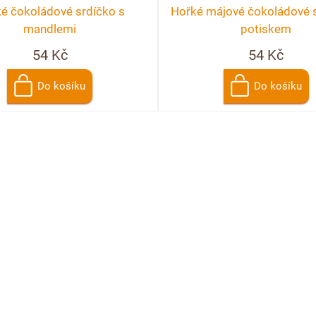
é čokoládové srdíčko s
Hořké májové čokoládové s
mandlemi
potiskem
54 Kč
54 Kč
Do košíku
Do košíku