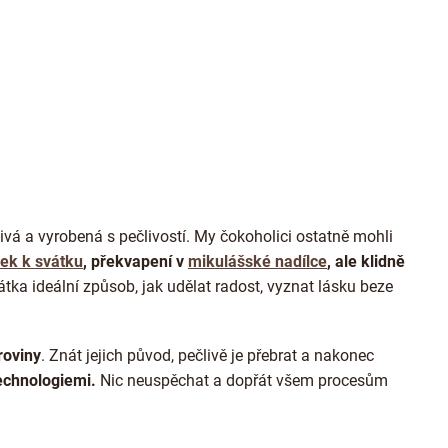
O
v
l
á
d
a
ivá a vyrobená s pečlivostí. My čokoholici ostatně mohli
c
í
ek k svátku
, překvapení v
mikulášské nadílce
, ale klidně
p
átka ideální způsob, jak udělat radost, vyznat lásku beze
r
v
k
y
roviny
. Znát jejich původ, pečlivě je přebrat a nakonec
v
echnologiemi.
Nic neuspěchat a dopřát všem procesům
ý
p
i