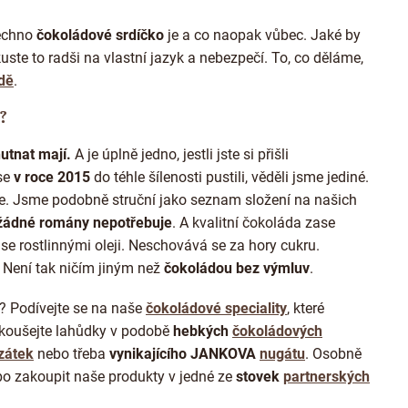
s
u
echno
čokoládové srdíčko
je a co naopak vůbec. Jaké by
uste to radši na vlastní jazyk a nebezpečí. To, co děláme,
ádě
.
?
utnat mají.
A je úplně jedno, jestli jste si přišli
se
v roce 2015
do téhle šílenosti pustili, věděli jsme jediné.
e. Jsme podobně struční jako seznam složení na našich
 žádné romány nepotřebuje
. A kvalitní čokoláda zase
 se rostlinnými oleji. Neschovává se za hory cukru.
 Není tak ničím jiným než
čokoládou bez výmluv
.
? Podívejte se na naše
čokoládové speciality
, které
koušejte lahůdky
v podobě
hebkých
čokoládových
zátek
nebo třeba
vynikajícího JANKOVA
nugátu
. Osobně
o zakoupit naše produkty v jedné ze
stovek
partnerských