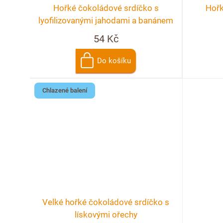
o
p
Hořké čokoládové srdíčko s
Hořk
d
r
lyofilizovanými jahodami a banánem
54 Kč
u
o
k
Do košíku
d
t
u
Chlazené balení
ů
k
t
ů
Velké hořké čokoládové srdíčko s
lískovými ořechy