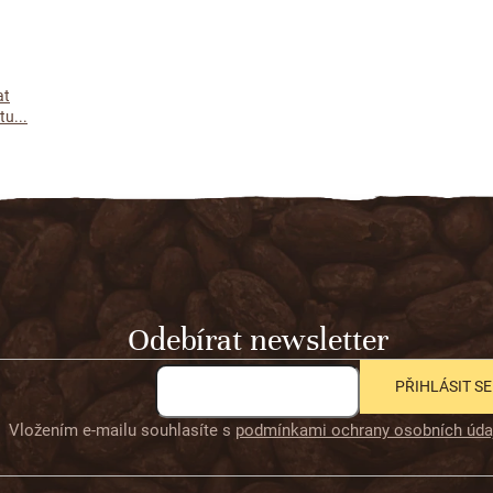
at
u...
Odebírat newsletter
PŘIHLÁSIT SE
Vložením e-mailu souhlasíte s
podmínkami ochrany osobních úda