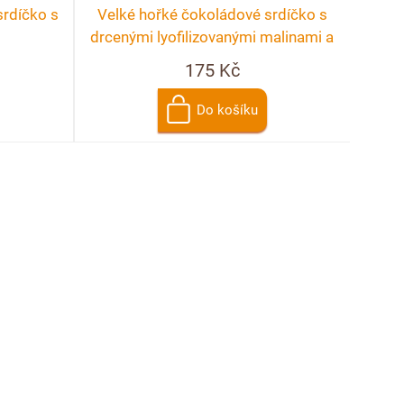
rdíčko s
Velké hořké čokoládové srdíčko s
drcenými lyofilizovanými malinami a
ostružinami
175 Kč
Do košíku