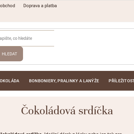
oobchod
Doprava a platba
HLEDAT
ČOKOLÁDA
BONBONIERY, PRALINKY A LANÝŽE
PŘÍLEŽITOS
Čokoládová srdíčka