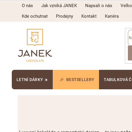
Přejít
O nás
Jak vzniká JANEK
Napsali o nás
Velk
na
obsah
Kde ochutnat
Prodejny
Kontakt
Kariéra
LETNÍ DÁRKY ☀️
BESTSELLERY
TABULKOVÁ 