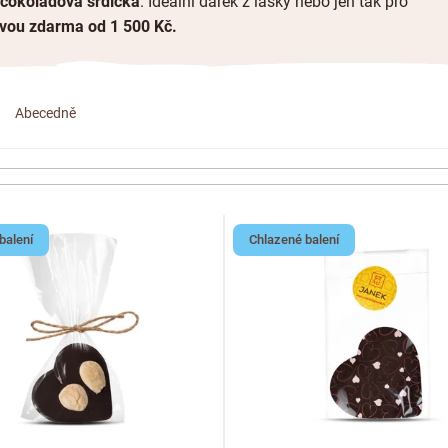
čokoládová srdíčka
. Ideální dárek z lásky nebo jen tak pro
avou zdarma od 1 500 Kč.
Abecedně
balení
Chlazené balení