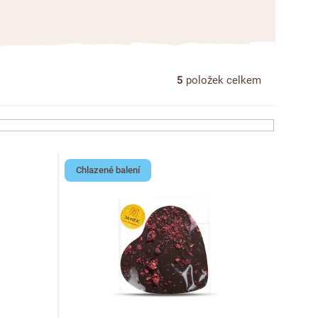
5
položek celkem
Chlazené balení