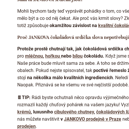
Mohli bychom tady teď vyprávět pohádky o tom, co vš
mělo být a co od něj čekat. Ale proč vás krmit slovy? Zk
totiž způsobuje
okamžitou závislost na
kvalitní čokol
Proč JANKOVA čokoládová srdíčka slova nepotřebují
Protože prostě chutnají tak, jak čokoládová srdíčka ch
pro
mléčnou
,
hořkou
nebo
bílou
čokoládu.
Když jsme 
Naše práce bude mluvit sama za sebe. A toho se držím
obalech. Pokud nejste spisovatel, tak
poctivé řemeslo
stojí
na několika málo kvalitních ingrediencích
. Neředí
Naopak. Přiznává se ke všemu ve své nejčistší podobě.
🍫
TIP:
Rádi byste ochutnali něco opravdu výjimečného
rozmazlí každý chuťový pohárek na vašem jazyku! Vyz
krémů
, luxusního
cibulového chutney
,
čokoládových lí
nás můžete navštívit
v
JANKOVO prodejně v Praze
neb
prodejen
.