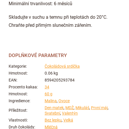
Minimální trvanlivost: 6 měsíců
Skladujte v suchu a temnu při teplotách do 20°C.
Chraňte před přímým slunečním zářením.
DOPLŇKOVÉ PARAMETRY
Kategorie
:
Čokoládová srdíčka
Hmotnost
:
0.06 kg
EAN
:
8594205293784
Procento kakaa
:
34
Hmotnost
:
60 g
Ingredience
:
Malina
,
Ovoce
Den matek
,
MDŽ
,
Mikuláš
,
První máj
,
Příležitost
:
Svatební
,
Valentýn
Vlastnosti
:
Bez lepku
,
Velká
Druh čokolády
:
Mléčná