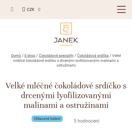
Přejít
NÁKUPNÍ
na
CZK
KOŠÍK
obsah
LETNÍ DÁRKY ☀️
Domů
E-shop
Čokoládové speciality
Čokoládová srdíčka
Velké
mléčné čokoládové srdíčko s drcenými lyofilizovanými malinami a
ostružinami
BESTSELLERY
TABULKOVÁ ČOKOLÁDA
Velké mléčné čokoládové srdíčko s
Plněné čokolády
drcenými lyofilizovanými
BONBONIERY, PRALINKY A LANÝŽE
malinami a ostružinami
Mléčná čokoláda
Bonboniery
PŘÍLEŽITOSTI
Hořká čokoláda
Nugát
Letní dárky ☀️
Chlazené balení
ZAKÁZKOVÁ VÝROBA
Průměrné
5 hodnocení
Bílá čokoláda
hodnocení
Kusové pralinky a lanýže
Svatební čokolády