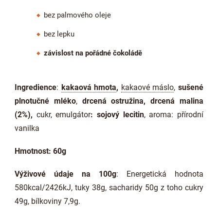
bez palmového oleje
bez lepku
závislost na pořádné čokoládě
Ingredience
:
kakaová hmota
,
kakaové máslo
,
sušené
plnotučné mléko
,
drcená ostružina, drcená malina
(2%),
cukr, emulgátor
: sojový lecitin
, aroma: přírodní
vanilka
Hmotnost: 60g
Výživové údaje na 100g
: Energetická hodnota
580kcal/2426kJ, tuky 38g, sacharidy 50g z toho cukry
49g, bílkoviny 7,9g.