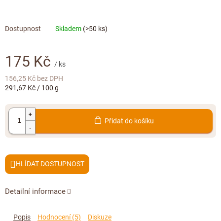
Doplňkový prodej
Skladem
(>50 ks)
175 Kč
/ ks
156,25 Kč bez DPH
Měrná
291,67 Kč / 100 g
cena:
Přidat do košíku
HLÍDAT
Detailní informace
Popis
Hodnocení (5)
Diskuze