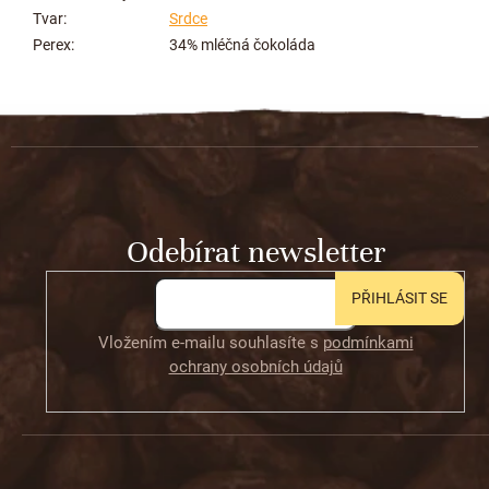
Tvar
:
Srdce
Perex
:
34% mléčná čokoláda
Z
á
p
a
t
Odebírat newsletter
í
PŘIHLÁSIT SE
Vložením e-mailu souhlasíte s
podmínkami
ochrany osobních údajů