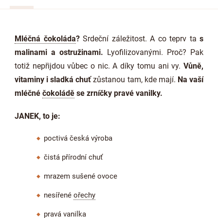
Mléčná čokoláda
?
Srdeční záležitost. A co teprv
ta
s
malinami a ostružinami.
Lyofilizovanými. Proč? Pak
totiž nepřijdou vůbec o nic. A díky tomu ani vy.
Vůně,
vitaminy i
sladká chuť
zůstanou tam, kde mají.
Na vaší
mléčné
čokoládě
se zrníčky pravé vanilky.
JANEK, to je:
poctivá česká výroba
čistá přírodní chuť
mrazem sušené ovoce
nesířené
ořechy
pravá vanilka