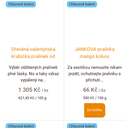
Chlazené balení
Chlazené balení
Dřevěná valentýnská
JANKOVA pralinka
krabička pralinek od
mango kokos
srdce
Výběr oblíbených pralinek
Za exotikou nemusíte nikam
plné lásky. No a taky vzkaz
jezdit, ochutnejte pralinku s
vypálený na...
příchutí...
1 305 Kč
66 Kč
/ ks
/ ks
Měrná
Měrná
621,43 Kč / 100 g
550 Kč / 100 g
cena:
cena:
Do košíku
Chlazené balení
Chlazené balení