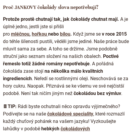
Proč JANKOVY čokolády slova nepotřebují?
Protože prostě chutnají tak, jak čokolády chutnat mají.
A je
úplně jedno, jestli jste si přišli
pro
mléčnou
,
hořkou
nebo
bílou
.
Když jsme se
v roce 2015
do téhle šílenosti pustili, věděli jsme jediné. Naše práce bude
mluvit sama za sebe. A toho se držíme. Jsme podobně
struční jako seznam složení na našich obalech.
Poctivé
řemeslo totiž žádné romány nepotřebuje
. A pořádná
čokoláda zase stojí
na několika málo kvalitních
ingrediencích
. Neředí se rostlinnými oleji. Neschovává se za
hory cukru. Naopak. Přiznává se ke všemu ve své nejčistší
podobě. Není tak ničím jiným než
čokoládou bez výmluv
.
🍫
TIP:
Rádi byste ochutnali něco opravdu výjimečného?
Podívejte se na naše
čokoládové speciality
, které rozmazlí
každý chuťový pohárek na vašem jazyku! Vyzkoušejte
lahůdky
v podobě
hebkých
čokoládových