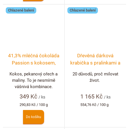
Chlazené balení
Chlazené balení
41,3% mléčná čokoláda
Dřevěná dárková
Passion s kokosem,
krabička s pralinkami a
pekanovými ořechy a
lanýži 20 ks
Kokos, pekanový ořech a
20 důvodů, proč milovat
malinami
maliny. To je nesmírně
život.
vášnivá kombinace.
349 Kč
1 165 Kč
/ ks
/ ks
Měrná
Měrná
290,83 Kč / 100 g
554,76 Kč / 100 g
cena:
cena:
Do košíku