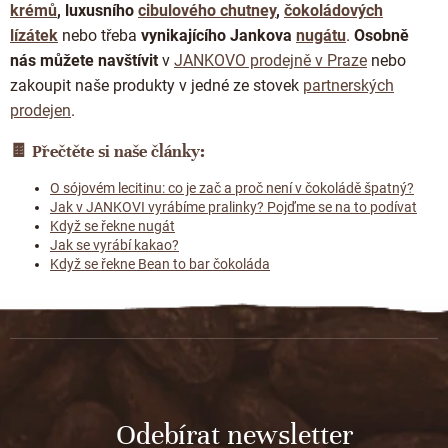
krémů
,
luxusního
cibulového chutney
,
čokoládových
lízátek
nebo třeba
vynikajícího Jankova
nugátu
.
Osobně
nás můžete navštívit
v
JANKOVO prodejně v Praze
nebo
zakoupit naše produkty v jedné ze stovek
partnerských
prodejen
.
🍫
Přečtěte si naše články:
O sójovém lecitinu: co je zač a proč není v čokoládě špatný?
Jak v JANKOVI vyrábíme pralinky? Pojďme se na to podívat
Když se řekne nugát
Jak se vyrábí kakao?
Když se řekne Bean to bar čokoláda
Z
á
p
a
t
Odebírat newsletter
í