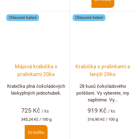
Chlazené balení
Chlazené balení
Májová krabička s
Krabička s pralinkami a
pralinkami 20ks
lanýži 28ks
Krabička plná čokoládových
28 kusů čokoládového
láskyplných jednohubek.
potěšení. Vy vyberete, my
naplníme. Vy...
725 Kč
919 Kč
/ ks
/ ks
Měrná
Měrná
345,24 Kč / 100 g
316,90 Kč / 100 g
cena:
cena:
Do košíku