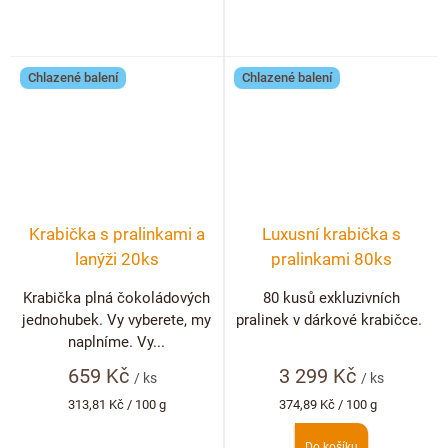
Chlazené balení
Chlazené balení
Krabička s pralinkami a
Luxusní krabička s
lanýži 20ks
pralinkami 80ks
Krabička plná čokoládových
80 kusů exkluzivních
jednohubek. Vy vyberete, my
pralinek v dárkové krabičce.
naplníme. Vy...
659 Kč
3 299 Kč
/ ks
/ ks
Měrná
Měrná
313,81 Kč / 100 g
374,89 Kč / 100 g
cena:
cena:
Do košíku