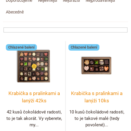
a
Doplňkový prodej
Doporučujeme
Nejlevnější
Nejdražší
Nejprodávanější
z
Abecedně
e
n
í
p
V
r
Chlazené balení
Chlazené balení
ý
o
p
d
i
u
s
k
p
t
r
ů
Krabička s pralinkami a
Krabička s pralinkami a
o
lanýži 42ks
lanýži 10ks
d
u
42 kusů čokoládové radosti,
10 kusů čokoládové radosti,
to je tak akorát. Vy vyberete,
to je takové malé (tedy
k
my...
povolené)...
t