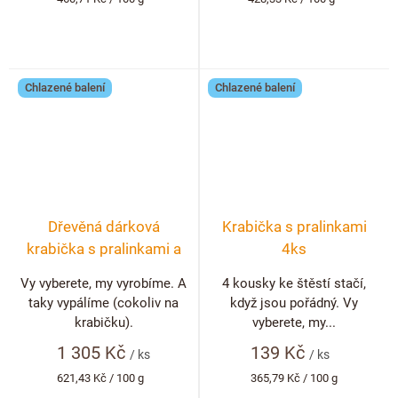
cena:
cena:
Chlazené balení
Chlazené balení
Dřevěná dárková
Krabička s pralinkami
krabička s pralinkami a
4ks
lanýži 20 ks + možnost
Vy vyberete, my vyrobíme. A
4 kousky ke štěstí stačí,
personalizace
taky vypálíme (cokoliv na
když jsou pořádný. Vy
krabičku).
vyberete, my...
1 305 Kč
139 Kč
/ ks
/ ks
Měrná
Měrná
621,43 Kč / 100 g
365,79 Kč / 100 g
cena:
cena: