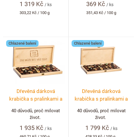
1 319 Kč
369 Kč
ů
/ ks
/ ks
Měrná
Měrná
303,22 Kč / 100 g
351,43 Kč / 100 g
cena:
cena:
Chlazené balení
Chlazené balení
Dřevěná dárková
Dřevěná dárková
krabička s pralinkami a
krabička s pralinkami a
lanýži 40 ks + možnost
lanýži 40 ks
40 důvodů, proč milovat
40 důvodů, proč milovat
personalizace
život.
život.
1 935 Kč
1 799 Kč
/ ks
/ ks
Měrná
Měrná
460,71 Kč / 100 g
428,33 Kč / 100 g