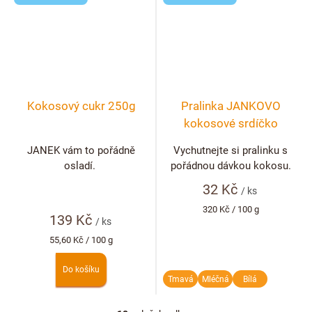
Kokosový cukr 250g
Pralinka JANKOVO
kokosové srdíčko
JANEK vám to pořádně
Vychutnejte si pralinku s
osladí.
pořádnou dávkou kokosu.
32 Kč
/ ks
Měrná
320 Kč / 100 g
139 Kč
cena:
/ ks
Měrná
55,60 Kč / 100 g
cena:
Do košíku
Tmavá
Mléčná
Bílá