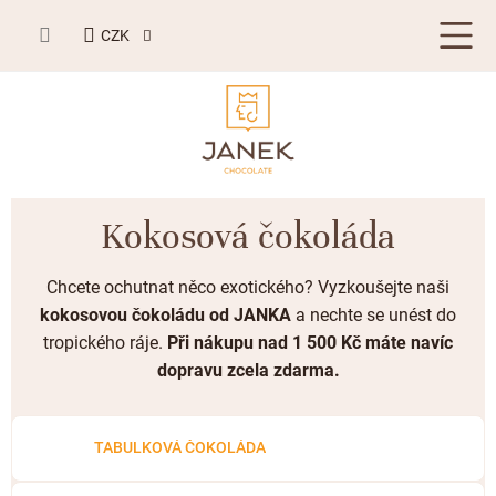
Přejít
NÁKUPNÍ
na
CZK
KOŠÍK
obsah
LETNÍ DÁRKY ☀️
Kokosová čokoláda
BESTSELLERY
Chcete ochutnat něco exotického? Vyzkoušejte naši
TABULKOVÁ ČOKOLÁDA
kokosovou čokoládu od JANKA
a nechte se unést do
tropického ráje.
Při nákupu nad 1 500 Kč máte navíc
Plněné čokolády
BONBONIERY, PRALINKY A LANÝŽE
dopravu zcela zdarma.
Mléčná čokoláda
Bonboniery
PŘÍLEŽITOSTI
Hořká čokoláda
Nugát
Letní dárky ☀️
TABULKOVÁ ČOKOLÁDA
ZAKÁZKOVÁ VÝROBA
Bílá čokoláda
Kusové pralinky a lanýže
Svatební čokolády