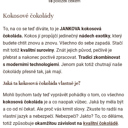
18
položek celkem
O
v
l
Kokosové čokolády
á
d
To, na co se teď díváte, to je
JANKOVA kokosová
a
c
čokoláda.
Kokos jí propůjčí jedinečný
nádech exotiky
, který
í
budete chtít znovu a znovu.
Všechno do sebe zapadá. Stačí
p
mít totiž
kvalitní suroviny
. Znát jejich původ, pečlivě je
r
přebrat a nakonec poctivě zpracovat.
Tradici zkombinovat
v
k
s moderními technologiemi
. Jenom pak totiž chutnají naše
y
čokolády přesně tak, jak mají.
v
ý
Jaká ta kokosová čokoláda vlastně je?
p
i
Mohli bychom tady teď vyprávět pohádky o tom, co všechno
s
u
kokosová čokoláda
je a co naopak vůbec. Jaká by měla být
a co od ní čekat. Ale proč vás krmit slovy. Zkuste to radši na
vlastní jazyk a nebezpečí. Nebezpečí? Jakto? To, co děláme,
totiž způsobuje
okamžitou závislost na
kvalitní čokoládě
.