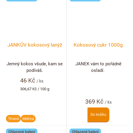
JANKŮV kokosový lanýž
Kokosový cukr 1000g
Jemný kokos všude, kam se
JANEK vám to pořádně
podíváš.
osladí.
46 Kč
/ ks
Měrná
306,67 Kč / 100 g
cena:
369 Kč
/ ks
Do košíku
Tmavá
Mléčná
Chlazené balení
Chlazené balení