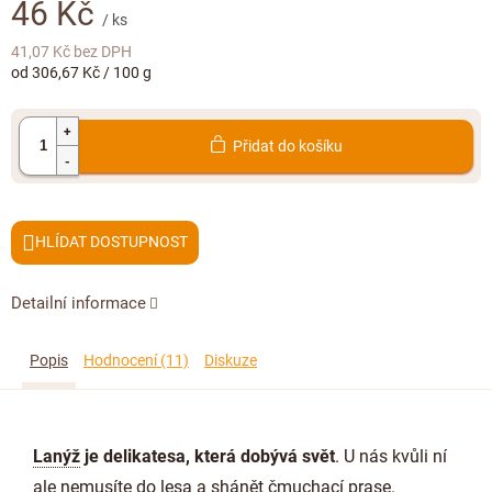
Doplňkový prodej
46 Kč
/ ks
41,07 Kč bez DPH
Měrná
od 306,67 Kč / 100 g
cena:
Přidat do košíku
HLÍDAT
Detailní informace
Popis
Hodnocení (11)
Diskuze
Lanýž
je delikatesa, která dobývá svět
. U nás kvůli ní
ale nemusíte do lesa a shánět čmuchací prase.