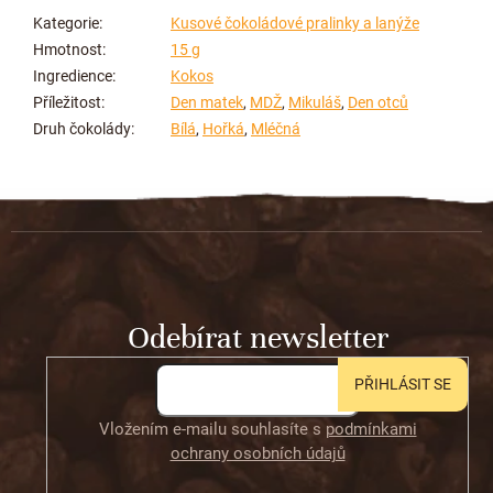
Kategorie
:
Kusové čokoládové pralinky a lanýže
Hmotnost
:
15 g
Ingredience
:
Kokos
Příležitost
:
Den matek
,
MDŽ
,
Mikuláš
,
Den otců
Druh čokolády
:
Bílá
,
Hořká
,
Mléčná
Z
á
p
a
t
Odebírat newsletter
í
PŘIHLÁSIT SE
Vložením e-mailu souhlasíte s
podmínkami
ochrany osobních údajů