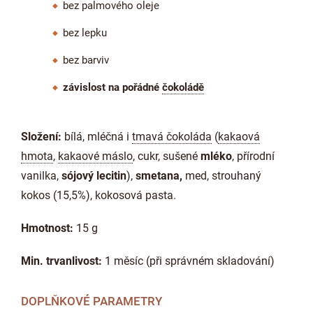
bez palmového oleje
bez lepku
bez barviv
závislost na pořádné
čokoládě
Složení:
bílá, mléčná i
tmavá čokoláda
(
kakaová
hmota
,
kakaové máslo
, cukr, sušené
mléko
, přírodní
vanilka,
sójový lecitin
),
smetana,
med, strouhaný
kokos (15,5%), kokosová pasta.
Hmotnost:
15 g
Min. trvanlivost:
1 měsíc (při správném skladování)
DOPLŇKOVÉ PARAMETRY