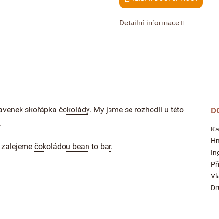
Detailní informace
 navenek skořápka
čokolády
. My jsme se rozhodli u této
D
.
Ka
Hm
a zalejeme
čokoládou bean to bar
.
In
Př
Vl
Dr