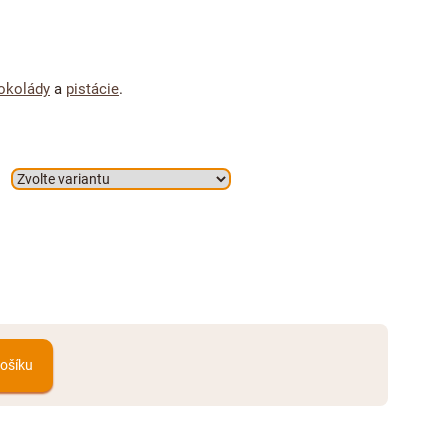
okolády
a
pistácie
.
košíku