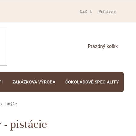
CZK
Přihlášení
NÁKUPNÍ
KOŠÍK
TI
ZAKÁZKOVÁ VÝROBA
ČOKOLÁDOVÉ SPECIALITY
KA
 a lanýže
- pistácie