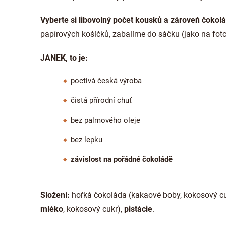
Vyberte si libovolný počet kousků a zároveň čokol
papírových košíčků, zabalíme do sáčku (jako na fot
JANEK, to je:
poctivá česká výroba
čistá přírodní chuť
bez palmového oleje
bez lepku
závislost na pořádné čokoládě
Složení:
hořká čokoláda (
kakaové boby
,
kokosový c
mléko
, kokosový cukr),
pistácie
.