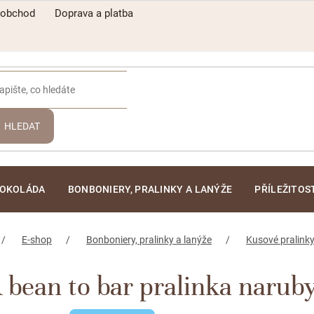
oobchod
Doprava a platba
HLEDAT
ČOKOLÁDA
BONBONIERY, PRALINKY A LANÝŽE
PŘÍLEŽITOS
E-shop
Bonboniery, pralinky a lanýže
Kusové pralinky
ean to bar pralinka naruby 