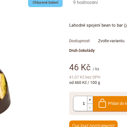
Průměrné
9 hodnocení
Chlazené balení
hodnocení
produktu
je
Lahodné spojení bean to bar
č
4,8
z
5
Zvolte variantu
hvězdiček.
Druh čokolády
46 Kč
/ ks
41,07 Kč bez DPH
Měrná
od 460 Kč / 100 g
cena:
Přidat do 
HLÍDAT