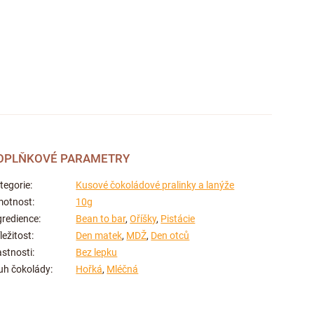
OPLŇKOVÉ PARAMETRY
tegorie
:
Kusové čokoládové pralinky a lanýže
otnost
:
10g
gredience
:
Bean to bar
,
Oříšky
,
Pistácie
íležitost
:
Den matek
,
MDŽ
,
Den otců
astnosti
:
Bez lepku
uh čokolády
:
Hořká
,
Mléčná