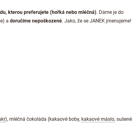
ádu, kterou preferujete (hořká nebo mléčná)
. Dáme je do
ce) a
doručíme nepoškozené
. Jako, že se JANEK jmenujeme!
ukr
), mléčná čokoláda (kakaové boby,
kakaové máslo
, sušené