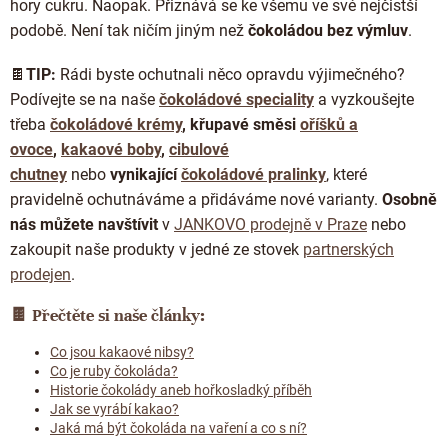
hory cukru. Naopak. Přiznává se ke všemu ve své nejčistší
podobě. Není tak ničím jiným než
čokoládou bez výmluv
.
🍫
TIP:
Rádi byste ochutnali něco opravdu výjimečného?
Podívejte se na naše
čokoládové speciality
a v
yzkoušejte
třeba
čokoládové krémy
,
křupavé směsi
oříšků a
ovoce
,
kakaové boby
,
cibulové
chutney
nebo
vynikající
čokoládové pralinky
, které
pravidelně ochutnáváme a přidáváme nové varianty.
Osobně
nás můžete navštívit
v
JANKOVO prodejně v Praze
nebo
zakoupit naše produkty v jedné ze stovek
partnerských
prodejen
.
🍫
Přečtěte si naše články:
Co jsou kakaové nibsy?
Co je ruby čokoláda?
Historie čokolády aneb hořkosladký příběh
Jak se vyrábí kakao?
Jaká má být čokoláda na vaření a co s ní?