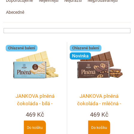
a
Doplňkový prodej
Doporučujeme
Nejlevnější
Nejdražší
Nejprodávanější
z
Abecedně
e
n
í
p
V
r
Chlazené balení
Chlazené balení
ý
o
Novinka
p
d
i
u
s
k
p
t
r
ů
JANKOVA plněná
JANKOVA plněná
o
čokoláda - bílá -
čokoláda - mléčná -
d
kokosová
nugátová s preclíky
469 Kč
469 Kč
u
k
Do košíku
Do košíku
t