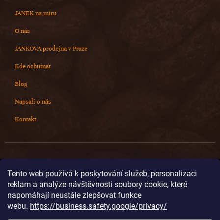
JANEK na míru
O nás
JANKOVA prodejna v Praze
Kde ochutnat
Blog
Napsali o nás
Kontakt
Kontakt
Tento web používá k poskytování služeb, personalizaci
reklam a analýze návštěvnosti soubory cookie, které
info
@
cokoladovnajanek.cz
napomáhají neustále zlepšovat funkce
+420 778 716 678
webu.
https://business.safety.google/privacy/
cokoladovnajanek