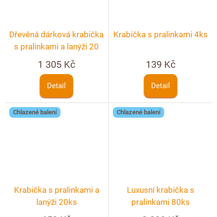
Dřevěná dárková krabička
Krabička s pralinkami 4ks
s pralinkami a lanýži 20
ks + možnost
1 305 Kč
139 Kč
personalizace
Detail
Detail
Chlazené balení
Chlazené balení
Krabička s pralinkami a
Luxusní krabička s
lanýži 20ks
pralinkami 80ks