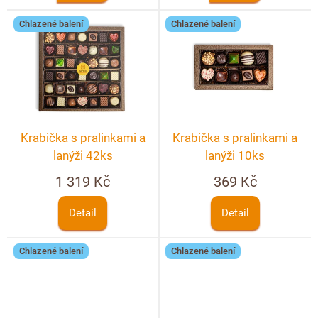
ů
Chlazené balení
Chlazené balení
Krabička s pralinkami a
Krabička s pralinkami a
lanýži 42ks
lanýži 10ks
1 319 Kč
369 Kč
Detail
Detail
Chlazené balení
Chlazené balení