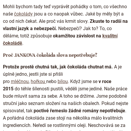
Mohli bychom tady teď vyprávět pohádky o tom, co všechno
naše
čokolády
jsou a co naopak vůbec. Jaké by měly být a
co od nich čekat. Ale proč vás krmit slovy.
Zkuste to radši na
vlastní jazyk a nebezpečí.
Nebezpečí? Jak to? To, co
děláme, totiž způsobuje
okamžitou závislost na
kvalitní
čokoládě
.
Proč JANKOVA čokoláda slova nepotřebuje?
Protože prostě chutná tak, jak čokoláda chutnat má.
A je
úplně jedno, jestli jste si přišli
pro
mléčnou
,
hořkou
nebo
bílou
. Když jsme se
v roce
2015
do téhle šílenosti pustili, věděli jsme jediné. Naše práce
bude mluvit sama za sebe. A toho se držíme. Jsme podobně
struční jako seznam složení na našich obalech. Pokud nejste
spisovatel, tak
poctivé řemeslo žádné romány nepotřebuje
.
A pořádná čokoláda zase stojí na několika málo kvalitních
ingrediencích. Neředí se rostlinnými oleji. Neschovává se za