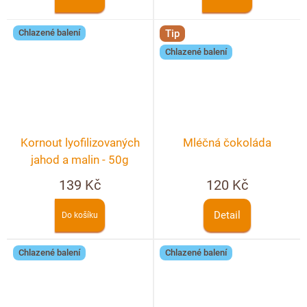
Chlazené balení
Tip
Chlazené balení
Kornout lyofilizovaných
Mléčná čokoláda
jahod a malin - 50g
139 Kč
120 Kč
Detail
Do košíku
Chlazené balení
Chlazené balení