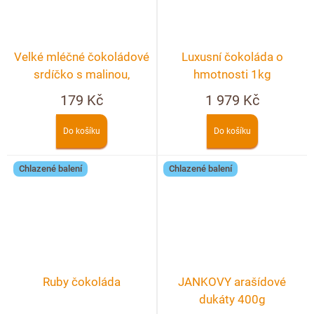
Velké mléčné čokoládové
Luxusní čokoláda o
srdíčko s malinou,
hmotnosti 1kg
pistáciemi a bílou
179 Kč
1 979 Kč
čokoládou
Do košíku
Do košíku
Chlazené balení
Chlazené balení
Ruby čokoláda
JANKOVY arašídové
dukáty 400g