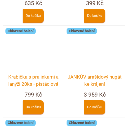
635 Kč
399 Kč
Do košíku
Do košíku
Chlazené balení
Chlazené balení
Krabička s pralinkami a
JANKŮV arašídový nugát
lanýži 20ks - pistáciová
ke krájení
799 Kč
3 959 Kč
Do košíku
Do košíku
Chlazené balení
Chlazené balení