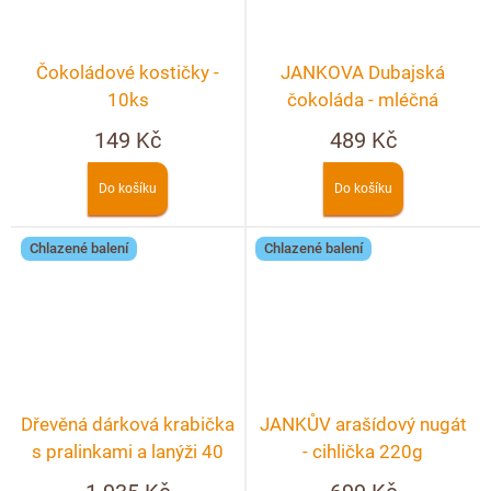
Čokoládové kostičky -
JANKOVA Dubajská
10ks
čokoláda - mléčná
149 Kč
489 Kč
Do košíku
Do košíku
Chlazené balení
Chlazené balení
Dřevěná dárková krabička
JANKŮV arašídový nugát
s pralinkami a lanýži 40
- cihlička 220g
ks + možnost