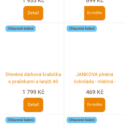
1 935 Kč
699 Kč
personalizace
Detail
Do košíku
Chlazené balení
Chlazené balení
Dřevěná dárková krabička
JANKOVA plněná
s pralinkami a lanýži 40
čokoláda - mléčná -
ks
nugátová
1 799 Kč
469 Kč
Detail
Do košíku
Chlazené balení
Chlazené balení