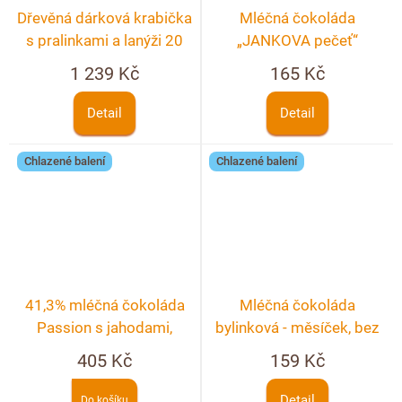
Dřevěná dárková krabička
Mléčná čokoláda
s pralinkami a lanýži 20
„JANKOVA pečeť“
ks s textem
1 239 Kč
165 Kč
Detail
Detail
Chlazené balení
Chlazené balení
41,3% mléčná čokoláda
Mléčná čokoláda
Passion s jahodami,
bylinková - měsíček, bez
malinami a fialkou
černý, chrpa, růže
405 Kč
159 Kč
Detail
Do košíku