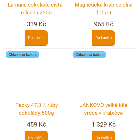
Lámaná čokoláda čistá -
Magnetická krabice plná
mléčná 250g
dobrot
339 Kč
965 Kč
Do košíku
Do košíku
Chlazené balení
Chlazené balení
Pecky 47,3 % ruby
JANKOVO velké bílé
čokolády 500g
srdce v krabičce
459 Kč
1 329 Kč
Do košíku
Do košíku