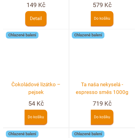
149 Kč
579 Kč
Detail
Do košíku
Chlazené balení
Chlazené balení
Čokoládové lízátko –
Ta naša nekyselá -
pejsek
espresso směs 1000g
54 Kč
719 Kč
Do košíku
Do košíku
Chlazené balení
Chlazené balení