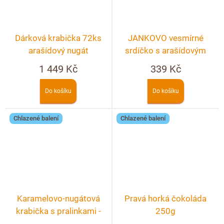
Dárková krabička 72ks
JANKOVO vesmírné
arašídový nugát
srdíčko s arašídovým
nugátem – crunchy 90g
1 449 Kč
339 Kč
Do košíku
Do košíku
Chlazené balení
Chlazené balení
Karamelovo-nugátová
Pravá horká čokoláda
krabička s pralinkami -
250g
20ks