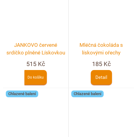
JANKOVO červené
Mléčná čokoláda s
srdíčko plněné Lískovkou
lískovými ořechy
v KRABIČCE
515 Kč
185 Kč
Detail
Do košíku
Chlazené balení
Chlazené balení