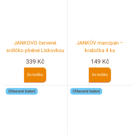
JANKOVO červené
JANKŮV marcipán –
srdíčko plněné Lískovkou
krabička 4 ks
– crunchy 90g
339 Kč
149 Kč
Do košíku
Do košíku
Chlazené balení
Chlazené balení