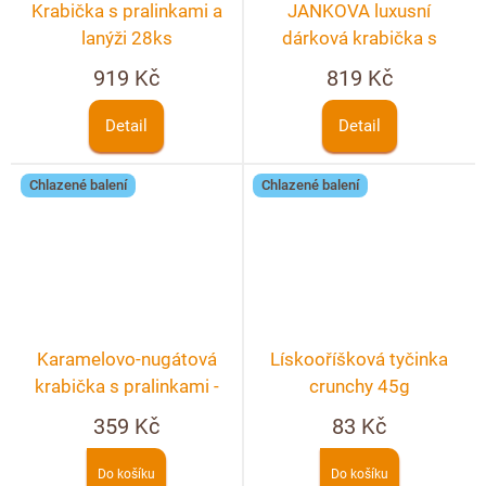
Krabička s pralinkami a
JANKOVA luxusní
lanýži 28ks
dárková krabička s
věnováním
919 Kč
819 Kč
Detail
Detail
Chlazené balení
Chlazené balení
Karamelovo-nugátová
Lískooříšková tyčinka
krabička s pralinkami -
crunchy 45g
10ks
359 Kč
83 Kč
Do košíku
Do košíku