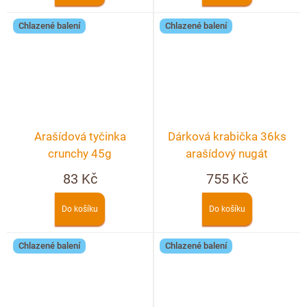
Chlazené balení
Chlazené balení
Arašídová tyčinka
Dárková krabička 36ks
crunchy 45g
arašídový nugát
83 Kč
755 Kč
Do košíku
Do košíku
Chlazené balení
Chlazené balení