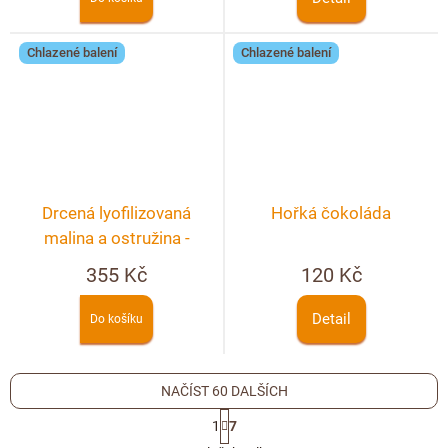
Chlazené balení
Chlazené balení
Drcená lyofilizovaná
Hořká čokoláda
malina a ostružina -
lámaná čokoláda hořká
355 Kč
120 Kč
250g
Detail
Do košíku
NAČÍST 60 DALŠÍCH
S
1
7
t
O