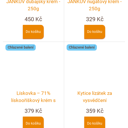
JANKŮV dubajský krém -
JANKŮV nugátový krém -
250g
250g
450 Kč
329 Kč
Do košíku
Do košíku
Chlazené balení
Chlazené balení
Lískovka – 71%
Kytice lízátek za
lískooříškový krém s
vysvědčení
kakaem
379 Kč
359 Kč
Do košíku
Do košíku