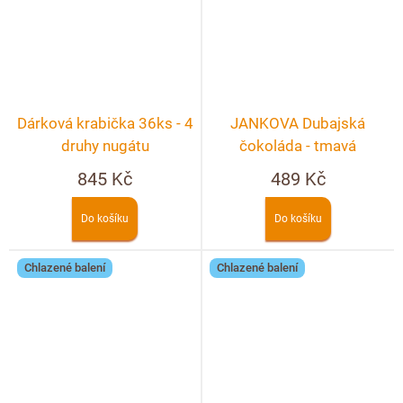
Dárková krabička 36ks - 4
JANKOVA Dubajská
druhy nugátu
čokoláda - tmavá
845 Kč
489 Kč
Do košíku
Do košíku
Chlazené balení
Chlazené balení