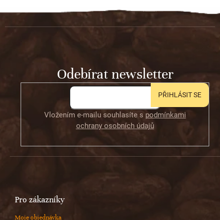
Z
á
p
a
t
Odebírat newsletter
í
PŘIHLÁSIT SE
Vložením e-mailu souhlasíte s
podmínkami
ochrany osobních údajů
Pro zákazníky
Moje objednávka