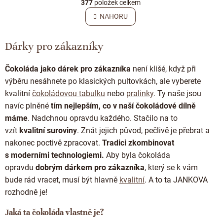
r
377
položek celkem
v
á
l
NAHORU
n
á
k
o
d
v
Dárky pro zákazníky
a
á
c
n
í
í
Čokoláda jako dárek pro zákazníka
není klišé, když při
p
výběru nesáhnete po klasických pultovkách, ale vyberete
r
v
kvalitní
čokoládovou tabulku
nebo
pralinky
. Ty naše jsou
k
navíc plněné
tím nejlepším, co v naší čokoládové dílně
y
máme
. Nadchnou opravdu každého. Stačilo na to
v
ý
vzít
kvalitní suroviny
. Znát jejich původ, pečlivě je přebrat a
p
nakonec poctivě zpracovat.
Tradici zkombinovat
i
s moderními technologiemi.
Aby byla čokoláda
s
u
opravdu
dobrým
dárkem pro zákazníka
, který se k vám
bude rád vracet, musí být hlavně
kvalitní
. A to ta JANKOVA
rozhodně je!
Jaká ta čokoláda vlastně je?