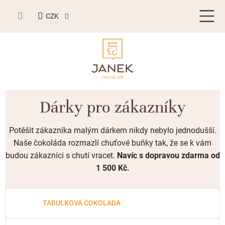
Přejít
NÁKUPNÍ
na
CZK
KOŠÍK
obsah
LETNÍ DÁRKY ☀️
Dárky pro zákazníky
BESTSELLERY
Potěšit zákazníka malým dárkem nikdy nebylo jednodušší.
TABULKOVÁ ČOKOLÁDA
Naše čokoláda rozmazlí chuťové buňky tak, že se k vám
budou zákazníci s chutí vracet.
Navíc s dopravou zdarma od
Plněné čokolády
BONBONIERY, PRALINKY A LANÝŽE
1 500 Kč.
Mléčná čokoláda
Bonboniery
PŘÍLEŽITOSTI
Hořká čokoláda
Nugát
Letní dárky ☀️
TABULKOVÁ ČOKOLÁDA
ZAKÁZKOVÁ VÝROBA
Bílá čokoláda
Kusové pralinky a lanýže
Svatební čokolády