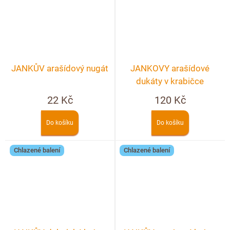
JANKŮV arašídový nugát
JANKOVY arašídové
dukáty v krabičce
22 Kč
120 Kč
Do košíku
Do košíku
Chlazené balení
Chlazené balení