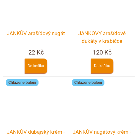
JANKŮV arašídový nugát
JANKOVY arašídové
dukáty v krabičce
22 Kč
120 Kč
Do košíku
Do košíku
Chlazené balení
Chlazené balení
JANKŮV dubajský krém -
JANKŮV nugátový krém -