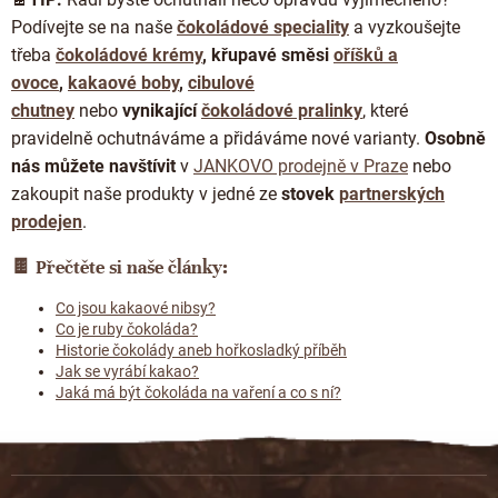
Podívejte se na naše
čokoládové speciality
a v
yzkoušejte
třeba
čokoládové krémy
,
křupavé směsi
oříšků a
ovoce
,
kakaové boby
,
cibulové
chutney
nebo
vynikající
čokoládové pralinky
, které
pravidelně ochutnáváme a přidáváme nové varianty.
Osobně
nás můžete navštívit
v
JANKOVO prodejně v Praze
nebo
zakoupit naše produkty v jedné ze
stovek
partnerských
prodejen
.
🍫
Přečtěte si naše články:
Co jsou kakaové nibsy?
Co je ruby čokoláda?
Historie čokolády aneb hořkosladký příběh
Jak se vyrábí kakao?
Jaká má být čokoláda na vaření a co s ní?
Z
á
p