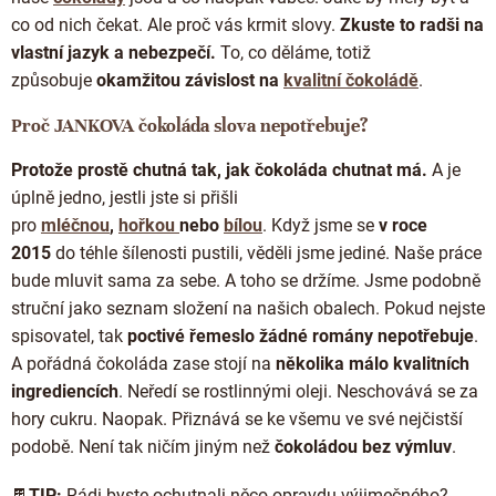
co od nich čekat. Ale proč vás krmit slovy.
Zkuste to radši na
vlastní jazyk a nebezpečí.
To, co děláme, totiž
způsobuje
okamžitou závislost na
kvalitní čokoládě
.
Proč JANKOVA čokoláda slova nepotřebuje?
Protože prostě chutná tak, jak čokoláda chutnat má.
A je
úplně jedno, jestli jste si přišli
pro
mléčnou
,
hořkou
nebo
bílou
. Když jsme se
v roce
2015
do téhle šílenosti pustili, věděli jsme jediné. Naše práce
bude mluvit sama za sebe. A toho se držíme. Jsme podobně
struční jako seznam složení na našich obalech. Pokud nejste
spisovatel, tak
poctivé řemeslo žádné romány nepotřebuje
.
A pořádná čokoláda zase stojí na
několika málo kvalitních
ingrediencích
. Neředí se rostlinnými oleji. Neschovává se za
hory cukru. Naopak. Přiznává se ke všemu ve své nejčistší
podobě. Není tak ničím jiným než
čokoládou bez výmluv
.
🍫
TIP:
Rádi byste ochutnali něco opravdu výjimečného?