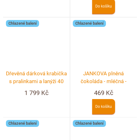
Do košíku
Chlazené balení
Chlazené balení
Dřevěná dárková krabička
JANKOVA plněná
s pralinkami a lanýži 40
čokoláda - mléčná -
ks
nugátová
1 799 Kč
469 Kč
Do košíku
Chlazené balení
Chlazené balení