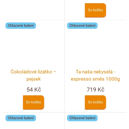
Do košíku
Chlazené balení
Chlazené balení
Čokoládové lízátko –
Ta naša nekyselá -
pejsek
espresso směs 1000g
54 Kč
719 Kč
Do košíku
Do košíku
Chlazené balení
Chlazené balení