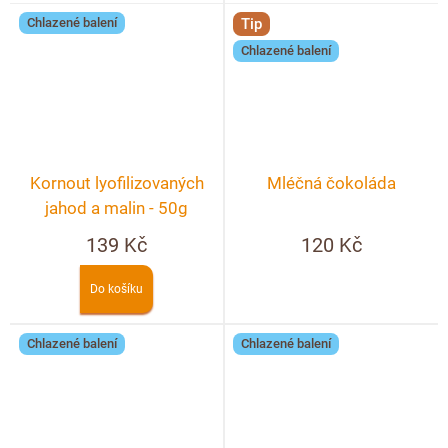
Chlazené balení
Tip
Chlazené balení
Kornout lyofilizovaných
Mléčná čokoláda
jahod a malin - 50g
139 Kč
120 Kč
Do košíku
Chlazené balení
Chlazené balení