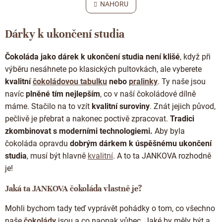
l
NAHORU
n
á
k
o
d
v
Dárky k ukončení studia
a
á
c
n
í
í
Čokoláda jako dárek k ukončení studia není klišé
, když při
p
výběru nesáhnete po klasických pultovkách, ale vyberete
r
v
kvalitní
čokoládovou tabulku
nebo
pralinky
. Ty naše jsou
k
navíc
plněné tím nejlepším
, co v naší čokoládové dílně
y
máme. Stačilo na to vzít
kvalitní suroviny
. Znát jejich původ,
v
ý
pečlivě je přebrat a nakonec poctivě zpracovat.
Tradici
p
zkombinovat s moderními technologiemi.
Aby byla
i
čokoláda opravdu
dobrým
dárkem k úspěšnému ukončení
s
u
studia
, musí být hlavně
kvalitní
. A to ta JANKOVA rozhodně
je!
Jaká ta JANKOVA čokoláda vlastně je?
Mohli bychom tady teď vyprávět pohádky o tom, co všechno
naše
čokolády
jsou a co naopak vůbec. Jaké by měly být a