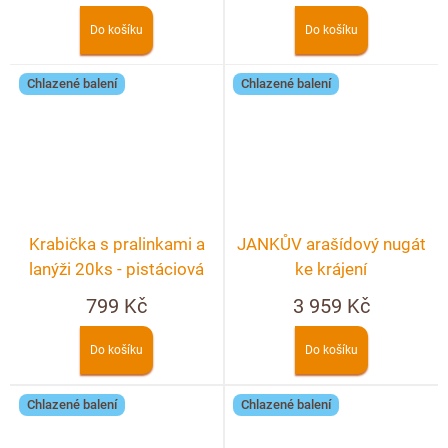
Do košíku
Do košíku
Chlazené balení
Chlazené balení
Krabička s pralinkami a
JANKŮV arašídový nugát
lanýži 20ks - pistáciová
ke krájení
799 Kč
3 959 Kč
Do košíku
Do košíku
Chlazené balení
Chlazené balení