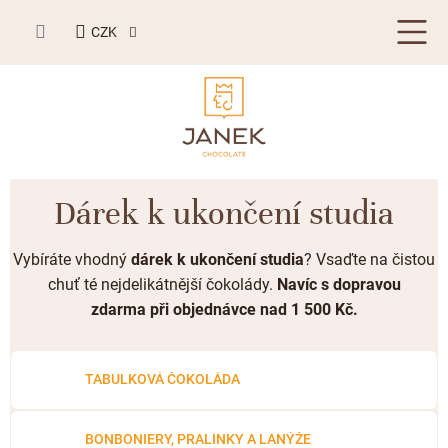
Přejít
NÁKUPNÍ
na
CZK
KOŠÍK
obsah
LETNÍ DÁRKY ☀️
Dárek k ukončení studia
BESTSELLERY
Vybíráte vhodný
dárek k ukončení studia
? Vsaďte na čistou
TABULKOVÁ ČOKOLÁDA
chuť té nejdelikátnější čokolády.
Navíc
s dopravou
zdarma při objednávce nad 1 500 Kč.
Plněné čokolády
BONBONIERY, PRALINKY A LANÝŽE
Mléčná čokoláda
Bonboniery
PŘÍLEŽITOSTI
TABULKOVÁ ČOKOLÁDA
Hořká čokoláda
Nugát
Letní dárky ☀️
ZAKÁZKOVÁ VÝROBA
Bílá čokoláda
Kusové pralinky a lanýže
Svatební čokolády
BONBONIERY, PRALINKY A LANÝŽE