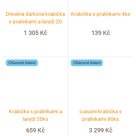
Dřevěná dárková krabička
Krabička s pralinkami 4ks
s pralinkami a lanýži 20
ks + možnost
1 305 Kč
139 Kč
personalizace
Chlazené balení
Chlazené balení
Krabička s pralinkami a
Luxusní krabička s
lanýži 20ks
pralinkami 80ks
659 Kč
3 299 Kč