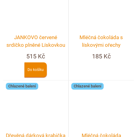
JANKOVO červené
Mléčná čokoláda s
srdíčko plněné Lískovkou
lískovými ořechy
v KRABIČCE
515 Kč
185 Kč
Do košíku
Chlazené balení
Chlazené balení
Dřevěná dárková krabička
Mléčná čokoláda