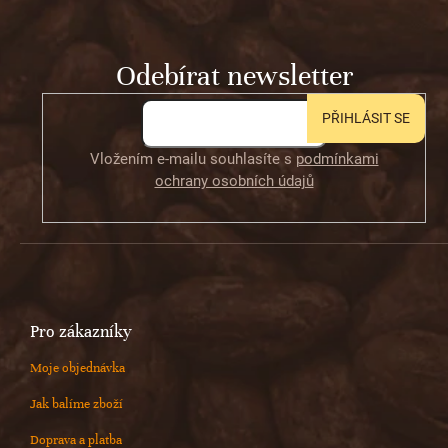
a
t
Odebírat newsletter
í
PŘIHLÁSIT SE
Vložením e-mailu souhlasíte s
podmínkami
ochrany osobních údajů
Pro zákazníky
Moje objednávka
Jak balíme zboží
Doprava a platba