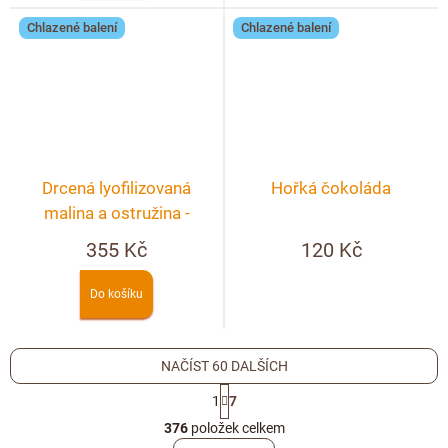
Chlazené balení
Chlazené balení
Drcená lyofilizovaná
Hořká čokoláda
malina a ostružina -
lámaná čokoláda hořká
355 Kč
120 Kč
250g
Do košíku
NAČÍST 60 DALŠÍCH
S
1
7
t
O
r
376
položek celkem
v
á