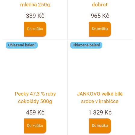
mléčná 250g
dobrot
339 Kč
965 Kč
Do košíku
Do košíku
Chlazené balení
Chlazené balení
Pecky 47,3 % ruby
JANKOVO velké bílé
čokolády 500g
srdce v krabičce
459 Kč
1 329 Kč
Do košíku
Do košíku