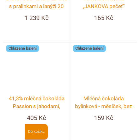
s pralinkami a lanýži 20
„JANKOVA pečeť“
ks s textem
1 239 Kč
165 Kč
Chlazené balení
Chlazené balení
41,3% mléčná čokoláda
Mléčná čokoláda
Passion s jahodami,
bylinková - měsíček, bez
malinami a fialkou
černý, chrpa, růže
405 Kč
159 Kč
Do košíku