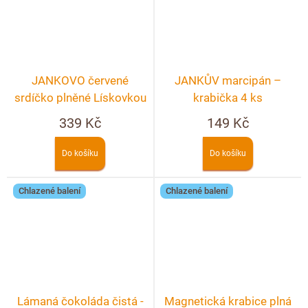
JANKOVO červené
JANKŮV marcipán –
srdíčko plněné Lískovkou
krabička 4 ks
– crunchy 90g
339 Kč
149 Kč
Do košíku
Do košíku
Chlazené balení
Chlazené balení
Lámaná čokoláda čistá -
Magnetická krabice plná