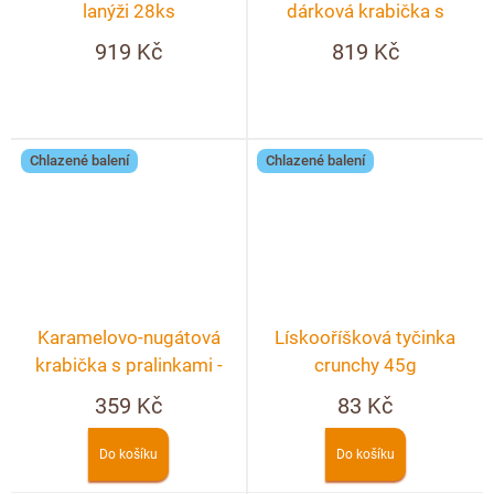
lanýži 28ks
dárková krabička s
věnováním
919 Kč
819 Kč
Chlazené balení
Chlazené balení
Karamelovo-nugátová
Lískooříšková tyčinka
krabička s pralinkami -
crunchy 45g
10ks
359 Kč
83 Kč
Do košíku
Do košíku