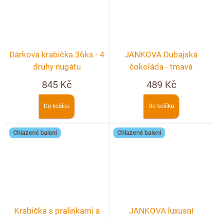
Dárková krabička 36ks - 4
JANKOVA Dubajská
druhy nugátu
čokoláda - tmavá
845 Kč
489 Kč
Do košíku
Do košíku
Chlazené balení
Chlazené balení
Krabička s pralinkami a
JANKOVA luxusní