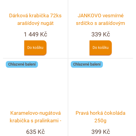
Dárková krabička 72ks
JANKOVO vesmírné
arašídový nugát
srdíčko s arašídovým
nugátem – crunchy 90g
1 449 Kč
339 Kč
Do košíku
Do košíku
Chlazené balení
Chlazené balení
Karamelovo-nugátová
Pravá horká čokoláda
krabička s pralinkami -
250g
20ks
635 Kč
399 Kč