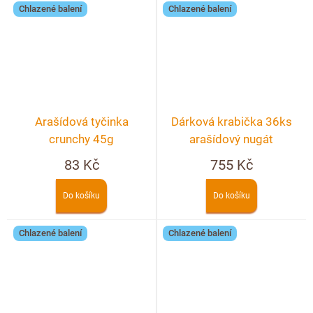
Chlazené balení
Chlazené balení
Arašídová tyčinka
Dárková krabička 36ks
crunchy 45g
arašídový nugát
83 Kč
755 Kč
Do košíku
Do košíku
Chlazené balení
Chlazené balení