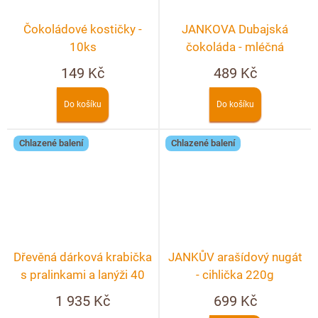
Čokoládové kostičky -
JANKOVA Dubajská
10ks
čokoláda - mléčná
149 Kč
489 Kč
Do košíku
Do košíku
Chlazené balení
Chlazené balení
Dřevěná dárková krabička
JANKŮV arašídový nugát
s pralinkami a lanýži 40
- cihlička 220g
ks + možnost
1 935 Kč
699 Kč
personalizace