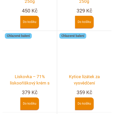
250g
250g
450 Kč
329 Kč
Do košíku
Do košíku
Chlazené balení
Chlazené balení
Lískovka – 71%
Kytice lízátek za
lískooříškový krém s
vysvědčení
kakaem
379 Kč
359 Kč
Do košíku
Do košíku