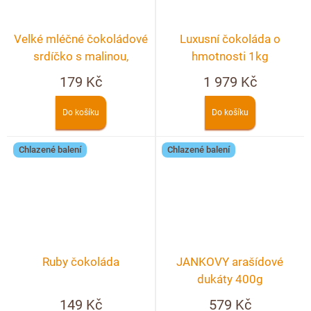
Velké mléčné čokoládové
Luxusní čokoláda o
srdíčko s malinou,
hmotnosti 1kg
pistáciemi a bílou
179 Kč
1 979 Kč
čokoládou
Do košíku
Do košíku
Chlazené balení
Chlazené balení
Ruby čokoláda
JANKOVY arašídové
dukáty 400g
149 Kč
579 Kč