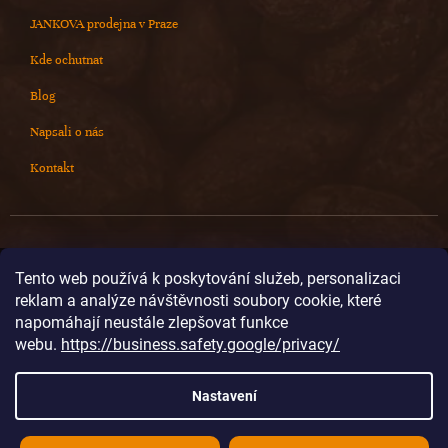
JANKOVA prodejna v Praze
Kde ochutnat
Blog
Napsali o nás
Kontakt
Kontakt
Tento web používá k poskytování služeb, personalizaci
reklam a analýze návštěvnosti soubory cookie, které
info
@
cokoladovnajanek.cz
napomáhají neustále zlepšovat funkce
+420 778 716 678
webu.
https://business.safety.google/privacy/
cokoladovnajanek
cokoladovnajanek
Nastavení
@janek_chocolate