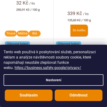
32 Kč
/ ks
Měrná
290,91 Kč / 100 g
339 Kč
cena:
/ ks
Měrná
135,60 Kč / 100 g
cena:
Do košíku
Tmavá
Mléčná
Bílá
Chlazené balení
Chlazené balení
Tento web používá k poskytování služeb, personalizaci
reklam a analýze návštěvnosti soubory cookie, které
napomáhají neustále zlepšovat funkce
webu.
https://business.safety.google/privacy/
Nastavení
S mandlí - lámaná
Vegan - Bean to bar bílá
čokoláda bílá 250g
čokoláda
Souhlasím
Odmítnout
Tenhle oříšek by i Popelka
Bílá čokoláda s rýžovým
záviděla.
mlékem.