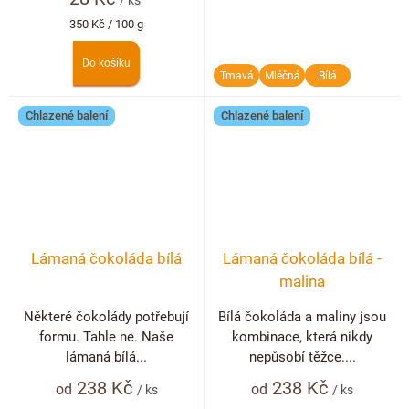
/ ks
Měrná
350 Kč / 100 g
cena:
Do košíku
Tmavá
Mléčná
Bílá
Chlazené balení
Chlazené balení
Lámaná čokoláda bílá
Lámaná čokoláda bílá -
malina
Některé čokolády potřebují
Bílá čokoláda a maliny jsou
formu. Tahle ne. Naše
kombinace, která nikdy
lámaná bílá...
nepůsobí těžce....
238 Kč
238 Kč
od
od
/ ks
/ ks