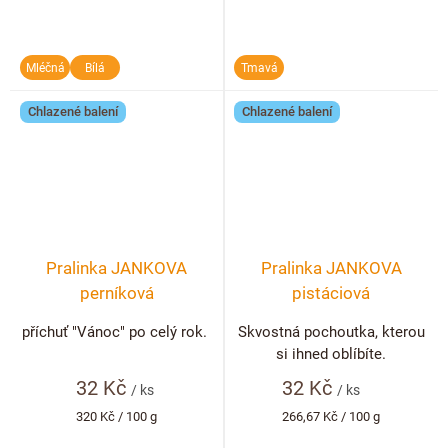
Mléčná
Bílá
Tmavá
Chlazené balení
Chlazené balení
Pralinka JANKOVA
Pralinka JANKOVA
perníková
pistáciová
příchuť "Vánoc" po celý rok.
Skvostná pochoutka, kterou
si ihned oblíbíte.
32 Kč
32 Kč
/ ks
/ ks
Měrná
Měrná
320 Kč / 100 g
266,67 Kč / 100 g
cena:
cena: