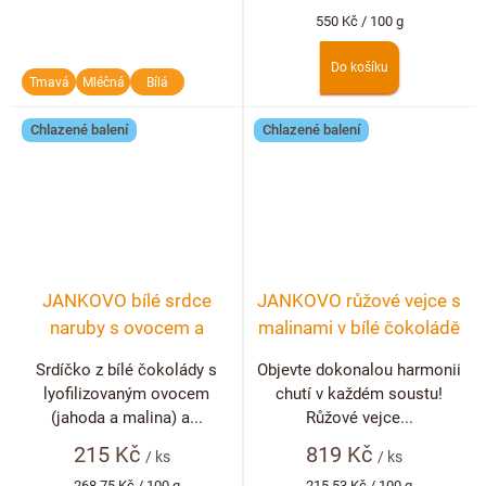
Měrná
550 Kč / 100 g
cena:
Do košíku
Tmavá
Mléčná
Bílá
Chlazené balení
Chlazené balení
JANKOVO bílé srdce
JANKOVO růžové vejce s
naruby s ovocem a
malinami v bílé čokoládě
ořechy - 80g
Srdíčko z bílé čokolády s
Objevte dokonalou harmonii
lyofilizovaným ovocem
chutí v každém soustu!
(jahoda a malina) a...
Růžové vejce...
215 Kč
819 Kč
/ ks
/ ks
Měrná
Měrná
268,75 Kč / 100 g
215,53 Kč / 100 g