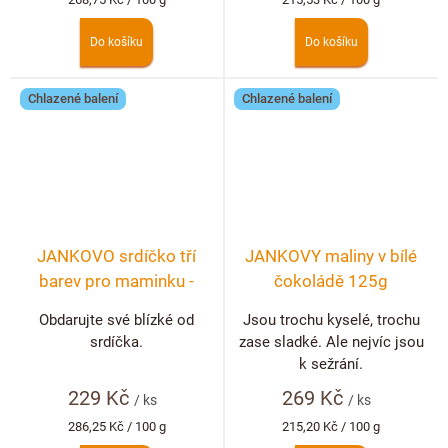
cena:
cena:
Do košíku
Do košíku
Chlazené balení
Chlazené balení
JANKOVO srdíčko tří
JANKOVY maliny v bílé
barev pro maminku -
čokoládě 125g
tmavá, mléčná, bílá
Obdarujte své blízké od
Jsou trochu kyselé, trochu
srdíčka.
zase sladké. Ale nejvíc jsou
k sežrání.
229 Kč
269 Kč
/ ks
/ ks
Měrná
Měrná
286,25 Kč / 100 g
215,20 Kč / 100 g
cena:
cena: