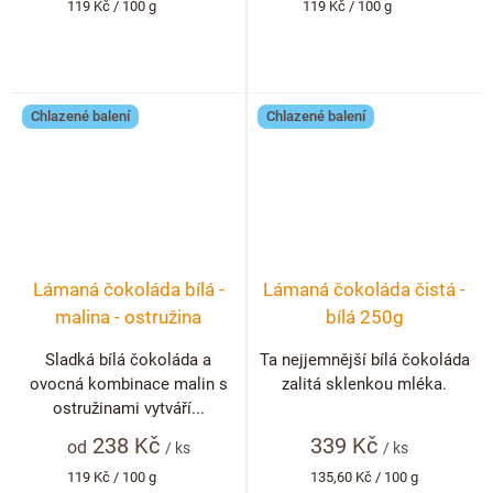
Měrná
Měrná
119 Kč / 100 g
119 Kč / 100 g
cena:
cena:
Chlazené balení
Chlazené balení
Lámaná čokoláda bílá -
Lámaná čokoláda čistá -
malina - ostružina
bílá 250g
Sladká bílá čokoláda a
Ta nejjemnější bílá čokoláda
ovocná kombinace malin s
zalitá sklenkou mléka.
ostružinami vytváří...
238 Kč
339 Kč
od
/ ks
/ ks
Měrná
Měrná
119 Kč / 100 g
135,60 Kč / 100 g