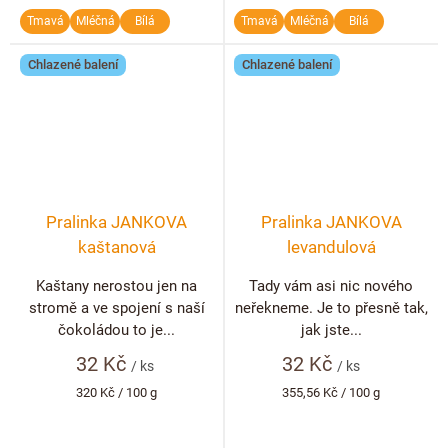
Tmavá
Mléčná
Bílá
Tmavá
Mléčná
Bílá
Chlazené balení
Chlazené balení
Pralinka JANKOVA
Pralinka JANKOVA
kaštanová
levandulová
Kaštany nerostou jen na
Tady vám asi nic nového
stromě a ve spojení s naší
neřekneme. Je to přesně tak,
čokoládou to je...
jak jste...
32 Kč
32 Kč
/ ks
/ ks
Měrná
Měrná
320 Kč / 100 g
355,56 Kč / 100 g
cena:
cena: