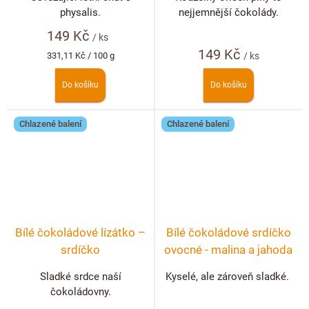
physalis.
nejjemnější čokolády.
149 Kč
/ ks
149 Kč
Měrná
331,11 Kč / 100 g
/ ks
cena:
Do košíku
Do košíku
Chlazené balení
Chlazené balení
Bílé čokoládové lízátko –
Bílé čokoládové srdíčko
srdíčko
ovocné - malina a jahoda
Sladké srdce naší
Kyselé, ale zároveň sladké.
čokoládovny.