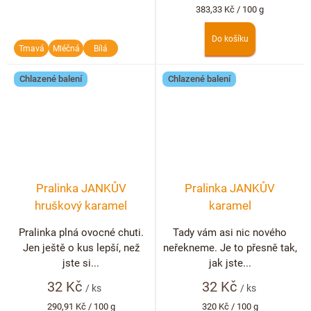
Měrná
383,33 Kč / 100 g
cena:
Do košíku
Tmavá
Mléčná
Bílá
Chlazené balení
Chlazené balení
Pralinka JANKŮV
Pralinka JANKŮV
hruškový karamel
karamel
Pralinka plná ovocné chuti.
Tady vám asi nic nového
Jen ještě o kus lepší, než
neřekneme. Je to přesně tak,
jste si...
jak jste...
32 Kč
32 Kč
/ ks
/ ks
Měrná
Měrná
290,91 Kč / 100 g
320 Kč / 100 g