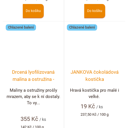
cena:
cena:
Do košíku
Do košíku
Chlazené balení
Chlazené balení
Drcená lyofilizovaná
JANKOVA čokoládová
malina a ostružina -
kostička
lámaná čokoláda bílá
Maliny a ostružiny prošly
Hravá kostička pro malé i
250g
mrazem, aby se k ní dostaly.
velké.
To vy...
19 Kč
/ ks
Měrná
237,50 Kč / 100 g
355 Kč
cena:
/ ks
Měrná
142 Kč / 100 g