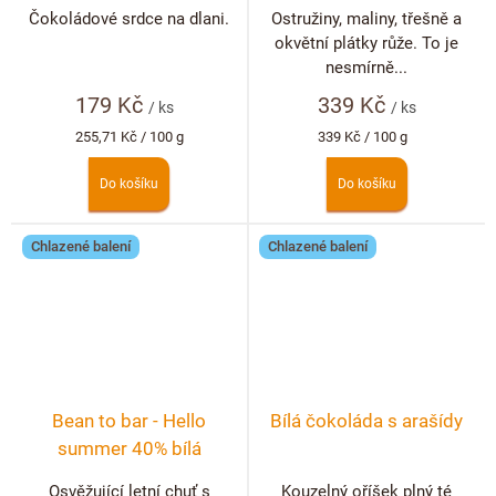
pistáciemi a bílou
malinami, ostružinami a
Čokoládové srdce na dlani.
Ostružiny, maliny, třešně a
čokoládou
růží
okvětní plátky růže. To je
nesmírně...
179 Kč
339 Kč
/ ks
/ ks
Měrná
Měrná
255,71 Kč / 100 g
339 Kč / 100 g
cena:
cena:
Do košíku
Do košíku
Chlazené balení
Chlazené balení
Bean to bar - Hello
Bílá čokoláda s arašídy
summer 40% bílá
čokoláda s Physalis
Osvěžující letní chuť s
Kouzelný oříšek plný té