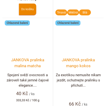
cena:
Do košíku
Tmavá
Mléčná
Bílá
Chlazené balení
Chlazené balení
JANKOVA pralinka
JANKOVA pralinka
malina matcha
mango kokos
Spojení svěží ovocnosti a
Za exotikou nemusíte nikam
zároveň také jemné čajové
jezdit, ochutnejte pralinku s
elegance....
příchutí...
40 Kč
/ ks
Měrná
333,33 Kč / 100 g
66 Kč
cena:
/ ks