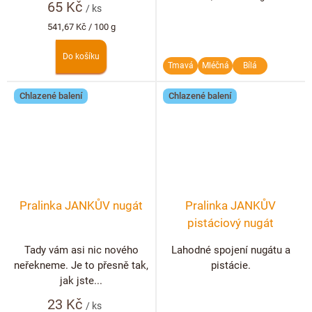
65 Kč
cena:
/ ks
Měrná
541,67 Kč / 100 g
cena:
Do košíku
Tmavá
Mléčná
Bílá
Chlazené balení
Chlazené balení
Pralinka JANKŮV nugát
Pralinka JANKŮV
pistáciový nugát
Tady vám asi nic nového
Lahodné spojení nugátu a
neřekneme. Je to přesně tak,
pistácie.
jak jste...
23 Kč
/ ks