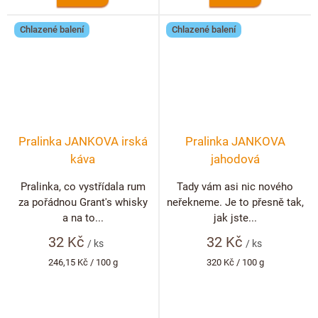
Chlazené balení
Chlazené balení
Pralinka JANKOVA irská
Pralinka JANKOVA
káva
jahodová
Pralinka, co vystřídala rum
Tady vám asi nic nového
za pořádnou Grant's whisky
neřekneme. Je to přesně tak,
a na to...
jak jste...
32 Kč
32 Kč
/ ks
/ ks
Měrná
Měrná
246,15 Kč / 100 g
320 Kč / 100 g
cena:
cena: