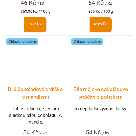
46 Kč
54 Kč
/ ks
/ ks
Měrná
Měrná
353,85 Kč / 100 g
360 Kč / 100 g
cena:
cena:
Do košíku
Do košíku
Chlazené balení
Chlazené balení
Bílé čokoládové srdíčko
Bílé májové čokoládové
s mandlemi
srdíčko s potiskem
Tohle srdce bije jen pro
To nejsladší vyznání lásky.
sladkou bílou čokoládu. A
mandle.
54 Kč
54 Kč
/ ks
/ ks