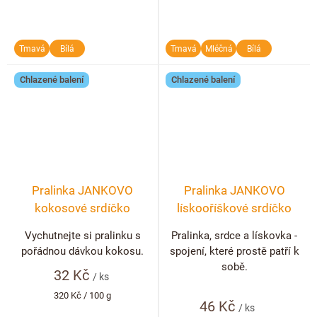
Tmavá
Bílá
Tmavá
Mléčná
Bílá
Chlazené balení
Chlazené balení
Pralinka JANKOVO
Pralinka JANKOVO
kokosové srdíčko
lískooříškové srdíčko
Vychutnejte si pralinku s
Pralinka, srdce a lískovka -
pořádnou dávkou kokosu.
spojení, které prostě patří k
sobě.
32 Kč
/ ks
Měrná
320 Kč / 100 g
46 Kč
cena:
/ ks