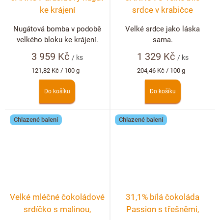
ke krájení
srdce v krabičce
Nugátová bomba v podobě
Velké srdce jako láska
velkého bloku ke krájení.
sama.
3 959 Kč
1 329 Kč
/ ks
/ ks
Měrná
Měrná
121,82 Kč / 100 g
204,46 Kč / 100 g
cena:
cena:
Do košíku
Do košíku
Chlazené balení
Chlazené balení
Velké mléčné čokoládové
31,1% bílá čokoláda
srdíčko s malinou,
Passion s třešněmi,