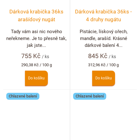
Dárková krabička 36ks
Dárková krabička 36ks -
arašídový nugát
4 druhy nugátu
Tady vám asi nic nového
Pistácie, lískový ořech,
neřekneme. Je to přesně tak,
mandle, arašíd. Krásné
jak jste...
dárkové balení 4...
755 Kč
845 Kč
/ ks
/ ks
Měrná
Měrná
290,38 Kč / 100 g
312,96 Kč / 100 g
cena:
cena:
Do košíku
Do košíku
Chlazené balení
Chlazené balení