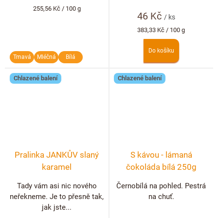
Měrná
255,56 Kč / 100 g
46 Kč
cena:
/ ks
Měrná
383,33 Kč / 100 g
cena:
Do košíku
Tmavá
Mléčná
Bílá
Chlazené balení
Chlazené balení
Pralinka JANKŮV slaný
S kávou - lámaná
karamel
čokoláda bílá 250g
Tady vám asi nic nového
Černobílá na pohled. Pestrá
neřekneme. Je to přesně tak,
na chuť.
jak jste...