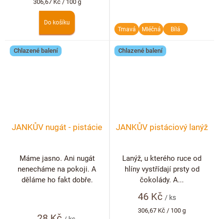
Měrná
306,67 Kč / 100 g
cena:
Do košíku
Tmavá
Mléčná
Bílá
Chlazené balení
Chlazené balení
JANKŮV nugát - pistácie
JANKŮV pistáciový lanýž
Máme jasno. Ani nugát
Lanýž, u kterého ruce od
nenecháme na pokoji. A
hlíny vystřídají prsty od
děláme ho fakt dobře.
čokolády. A...
46 Kč
/ ks
Měrná
306,67 Kč / 100 g
28 Kč
cena: