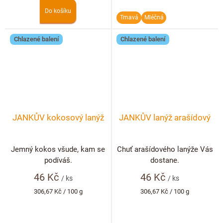
Do košíku
Tmavá
Mléčná
Chlazené balení
Chlazené balení
JANKŮV kokosový lanýž
JANKŮV lanýž arašídový
Jemný kokos všude, kam se
Chuť arašídového lanýže Vás
podíváš.
dostane.
46 Kč
46 Kč
/ ks
/ ks
Měrná
Měrná
306,67 Kč / 100 g
306,67 Kč / 100 g
cena:
cena: