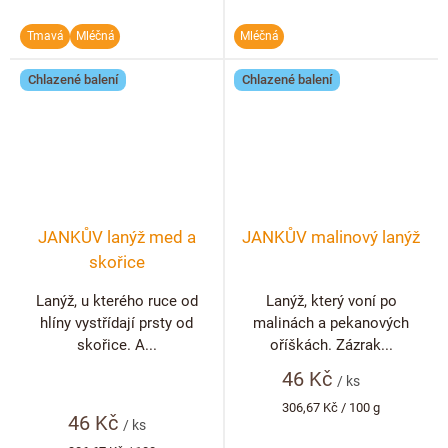
Tmavá
Mléčná
Mléčná
Chlazené balení
Chlazené balení
JANKŮV lanýž med a
JANKŮV malinový lanýž
skořice
Lanýž, u kterého ruce od
Lanýž, který voní po
hlíny vystřídají prsty od
malinách a pekanových
skořice. A...
oříškách. Zázrak...
46 Kč
/ ks
Měrná
306,67 Kč / 100 g
46 Kč
cena:
/ ks