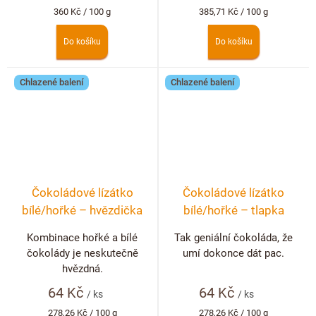
Měrná
Měrná
360 Kč / 100 g
385,71 Kč / 100 g
cena:
cena:
Do košíku
Do košíku
Chlazené balení
Chlazené balení
Čokoládové lízátko
Čokoládové lízátko
bílé/hořké – hvězdička
bílé/hořké – tlapka
Kombinace hořké a bílé
Tak geniální čokoláda, že
čokolády je neskutečně
umí dokonce dát pac.
hvězdná.
64 Kč
64 Kč
/ ks
/ ks
Měrná
Měrná
278,26 Kč / 100 g
278,26 Kč / 100 g