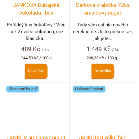
JANKOVA Dubajská
Dárková krabička 72ks
čokoláda - bílá
arašídový nugát
Pořádný kus čokolády ! Více
Tady vám asi nic nového
než 2x větší čokoláda, než
neřekneme. Je to přesně tak,
klasická...
jak jste...
489 Kč
1 449 Kč
/ ks
/ ks
Měrná
Měrná
244,50 Kč / 100 g
268,33 Kč / 100 g
cena:
cena:
Do košíku
Do košíku
Chlazené balení
Chlazené balení
JANKŮV arašídový nugát
JANKOVO velké bílé