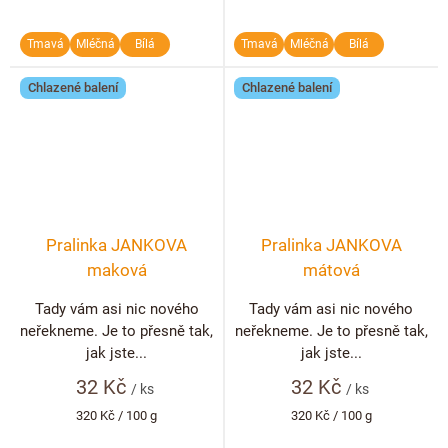
Tmavá
Mléčná
Bílá
Tmavá
Mléčná
Bílá
Chlazené balení
Chlazené balení
Pralinka JANKOVA
Pralinka JANKOVA
maková
mátová
Tady vám asi nic nového
Tady vám asi nic nového
neřekneme. Je to přesně tak,
neřekneme. Je to přesně tak,
jak jste...
jak jste...
32 Kč
32 Kč
/ ks
/ ks
Měrná
Měrná
320 Kč / 100 g
320 Kč / 100 g
cena:
cena: