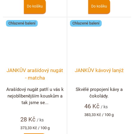
Do košíku
Do košíku
Chlazené balení
Chlazené balení
JANKŮV arašídový nugát
JANKŮV kávový lanýž
- matcha
Arašídový nugát patří u vás k
Skvělé propojení kávy a
nejoblíbenějším kouskům a
čokolády.
tak jsme se...
46 Kč
/ ks
Měrná
383,33 Kč / 100 g
28 Kč
cena:
/ ks
Měrná
373,33 Kč / 100 g
cena: