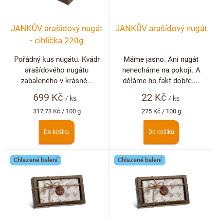
k
p
t
r
ů
JANKŮV arašídový nugát
JANKŮV arašídový nugát
o
- cihlička 220g
d
u
Pořádný kus nugátu. Kvádr
Máme jasno. Ani nugát
arašídového nugátu
nenecháme na pokoji. A
k
zabaleného v krásné...
děláme ho fakt dobře....
t
699 Kč
22 Kč
ů
/ ks
/ ks
Měrná
Měrná
317,73 Kč / 100 g
275 Kč / 100 g
cena:
cena:
Do košíku
Do košíku
Chlazené balení
Chlazené balení