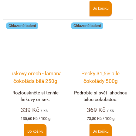
cena:
cena:
Do košíku
Chlazené balení
Chlazené balení
Lískový ořech - lámaná
Pecky 31,5% bílé
čokoláda bílá 250g
čokolády 500g
Rozlouskněte si tenhle
Podrobte si svět lahodnou
lískový oříšek.
bílou čokoládou.
339 Kč
369 Kč
/ ks
/ ks
Měrná
Měrná
135,60 Kč / 100 g
73,80 Kč / 100 g
cena:
cena:
Do košíku
Do košíku