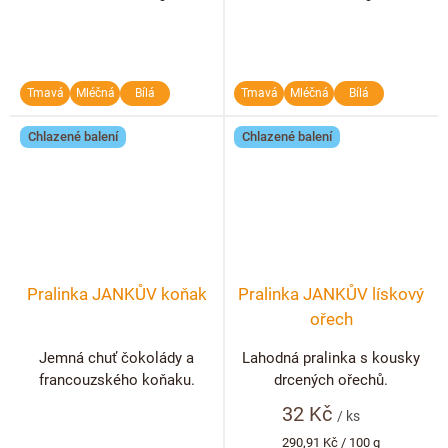
cena:
cena:
Tmavá
Mléčná
Bílá
Tmavá
Mléčná
Bílá
Chlazené balení
Chlazené balení
Pralinka JANKŮV koňak
Pralinka JANKŮV lískový
ořech
Jemná chuť čokolády a
Lahodná pralinka s kousky
francouzského koňaku.
drcených ořechů.
32 Kč
/ ks
Měrná
290,91 Kč / 100 g