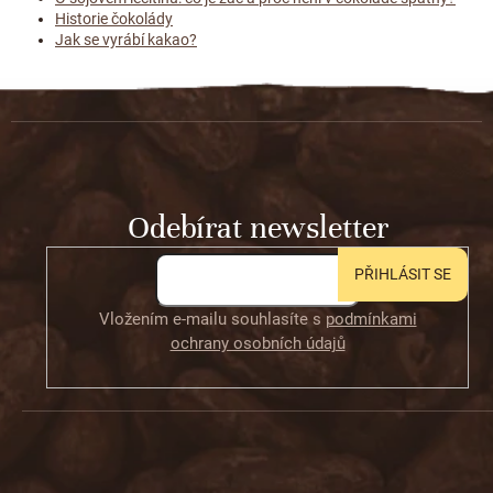
Historie čokolády
Jak se vyrábí kakao?
Z
á
p
a
t
Odebírat newsletter
í
PŘIHLÁSIT SE
Vložením e-mailu souhlasíte s
podmínkami
ochrany osobních údajů