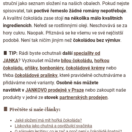
struční jako seznam složení na našich obalech. Pokud nejste
spisovatel, tak
poctivé řemeslo žádné romány nepotřebuje
.
A kvalitní čokoláda zase stojí
na několika málo kvalitních
ingrediencích
. Neředí se rostlinnými oleji. Neschovává se za
hory cukru. Naopak. Přiznává se ke všemu ve své nejčistší
podobě. Není tak ničím jiným než
čokoládou bez výmluv
.
🍫 TIP:
Rádi byste ochutnali
další
speciality od
JANKA
?
Vyzkoušet můžete
bílou čokoládu
,
hořkou
čokoládu
,
oříšky
,
bonboniéry
,
čokoládové krémy
nebo
třeba
čokoládové pralinky
, které pravidelně ochutnáváme a
přidáváme nové varianty.
Osobně nás můžete
navštívit
v
JANKOVO prodejně v Praze
nebo zakoupit naše
produkty v jedné ze
stovek
partnerských prodejen
.
🍫
Přečtěte si naše články:
Jaké složení má mít hořká čokoláda?
Lískovka jako chutná a osvěžující svačinka
O sójovém lecitinu: co je zač a proč není v čokoládě špatný?