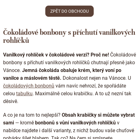
Doplňkový prodej
ZPĚT DO OBCHODU
Čokoládové bonbony s příchutí vanilkových
rohlíčků
Vanilkový rohlíček v čokoládové verzi? Proč ne!
Čokoládové
bonbony s příchutí vanilkových rohlíčků chutnají přesně jako
Vánoce.
Jemná čokoláda obaluje krém, který voní po
vanilce a máslovém těstě.
Dokonalost nejen na Vánoce. U
čokoládových bonbonů
vám navíc nehrozí, že spořádáte
celou
tabulku
. Maximálně celou krabičku. A to už nezní tak
děsivě.
A co je na tom to nejlepší?
Obsah krabičky si můžete vybrat
sami
— kromě
bonbonů s vůní vanilkových rohlíčků
v
nabídce najdete i další varianty, z nichž budou vaše chuťové
pohárky šílet blahem. Tak co? Na čem si smlsnete