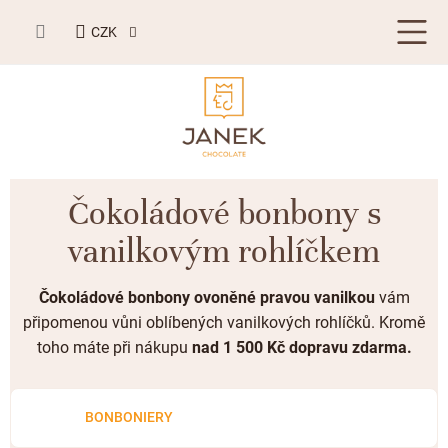
Přejít
NÁKUPNÍ
na
CZK
KOŠÍK
obsah
LETNÍ DÁRKY ☀️
Čokoládové bonbony s
BESTSELLERY
vanilkovým rohlíčkem
TABULKOVÁ ČOKOLÁDA
Čokoládové bonbony ovoněné pravou vanilkou
vám
Plněné čokolády
BONBONIERY, PRALINKY A LANÝŽE
připomenou vůni oblíbených vanilkových rohlíčků. Kromě
toho máte při nákupu
nad 1 500 Kč dopravu zdarma.
Mléčná čokoláda
Bonboniery
PŘÍLEŽITOSTI
Hořká čokoláda
Nugát
Letní dárky ☀️
ZAKÁZKOVÁ VÝROBA
BONBONIERY
Bílá čokoláda
Kusové pralinky a lanýže
Svatební čokolády