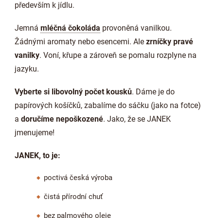
především k jídlu.
J
emná
mléčná čokoláda
provoněná vanilkou.
Žádnými aromaty nebo esencemi. Ale
zrníčky pravé
vanilky
. Voní, křupe a zároveň se pomalu rozplyne na
jazyku.
Vyberte si libovolný počet kousků
. Dáme je do
papírových košíčků, zabalíme do sáčku (jako na fotce)
a
doručíme nepoškozené
. Jako, že se JANEK
jmenujeme!
JANEK, to je:
poctivá česká výroba
čistá přírodní chuť
bez palmového oleje