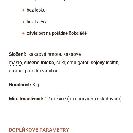
bez lepku
bez barviv
závislost na pořádné
čokoládě
Složení:
kakaová hmota
,
kakaové
máslo
,
sušené
mléko
,
cukr, emulgátor:
sójový lecitin
,
aroma: přírodní vanilka.
Hmotnost:
8 g
Min. trvanlivost:
12 měsíce (při správném skladování)
DOPLŇKOVÉ PARAMETRY