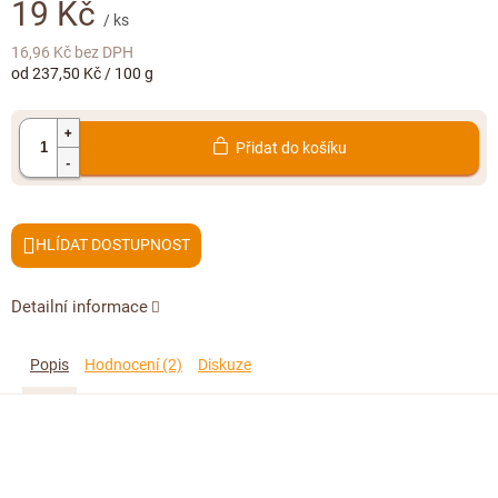
Doplňkový prodej
19 Kč
/ ks
16,96 Kč bez DPH
Měrná
od 237,50 Kč / 100 g
cena:
Přidat do košíku
HLÍDAT
Detailní informace
Popis
Hodnocení (2)
Diskuze