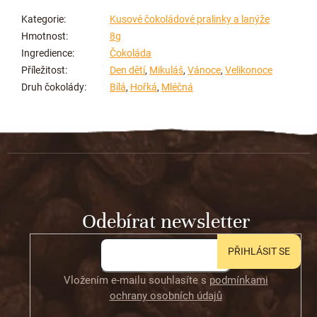
Kategorie
:
Kusové čokoládové pralinky a lanýže
Hmotnost
:
8g
Ingredience
:
Čokoláda
Příležitost
:
Den dětí
,
Mikuláš
,
Vánoce
,
Velikonoce
Druh čokolády
:
Bílá
,
Hořká
,
Mléčná
Z
á
p
a
t
Odebírat newsletter
í
PŘIHLÁSIT SE
Vložením e-mailu souhlasíte s
podmínkami
ochrany osobních údajů