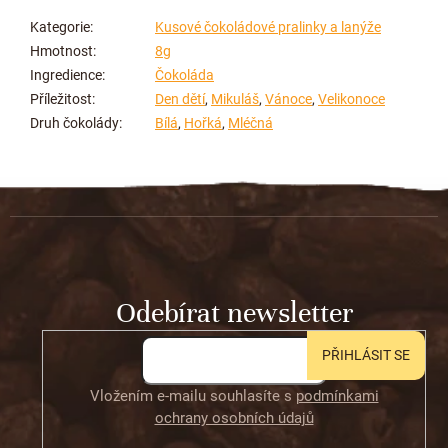
Kategorie
:
Kusové čokoládové pralinky a lanýže
Hmotnost
:
8g
Ingredience
:
Čokoláda
Příležitost
:
Den dětí
,
Mikuláš
,
Vánoce
,
Velikonoce
Druh čokolády
:
Bílá
,
Hořká
,
Mléčná
Z
á
p
a
t
Odebírat newsletter
í
PŘIHLÁSIT SE
Vložením e-mailu souhlasíte s
podmínkami
ochrany osobních údajů