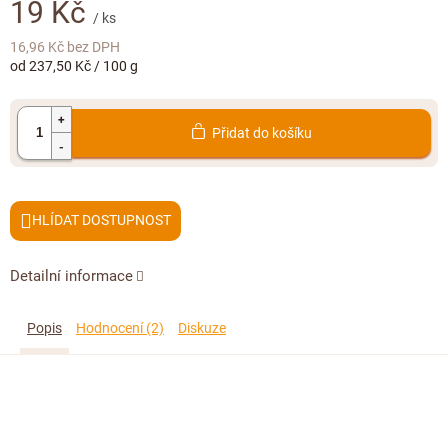
Doplňkový prodej
19 Kč
/ ks
16,96 Kč bez DPH
Měrná
od 237,50 Kč / 100 g
cena:
Přidat do košíku
HLÍDAT
Detailní informace
Popis
Hodnocení (2)
Diskuze