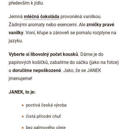
především k jídlu.
J
emná
mléčná čokoláda
provoněná vanilkou.
Žádnými aromaty nebo esencemi. Ale
zrníčky pravé
vanilky
. Voní, křupe a zároveň se pomalu rozplyne na
jazyku.
Vyberte si libovolný počet kousků
. Dáme je do
papírových košíčků, zabalíme do sáčku (jako na fotce)
a
doručíme nepoškozené
. Jako, že se JANEK
jmenujeme!
JANEK, to je:
poctivá česká výroba
čistá přírodní chuť
bez palmového oleje