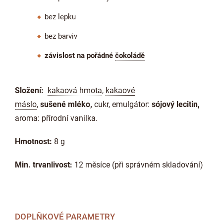
bez lepku
bez barviv
závislost na pořádné
čokoládě
Složení:
kakaová hmota
,
kakaové
máslo
,
sušené
mléko
,
cukr, emulgátor:
sójový lecitin
,
aroma: přírodní vanilka.
Hmotnost:
8 g
Min. trvanlivost:
12 měsíce (při správném skladování)
DOPLŇKOVÉ PARAMETRY