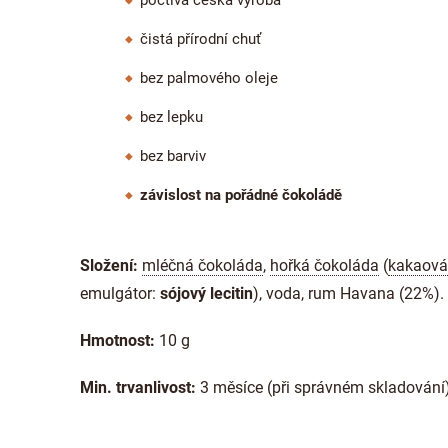
poctivá česká výroba
čistá přírodní chuť
bez palmového oleje
bez lepku
bez barviv
závislost na pořádné čokoládě
Složení:
mléčná čokoláda
,
hořká čokoláda
(
kakaová
emulgátor:
sójový lecitin
), voda, rum Havana (22%).
Hmotnost:
10 g
Min. trvanlivost:
3 měsíce (při správném skladování