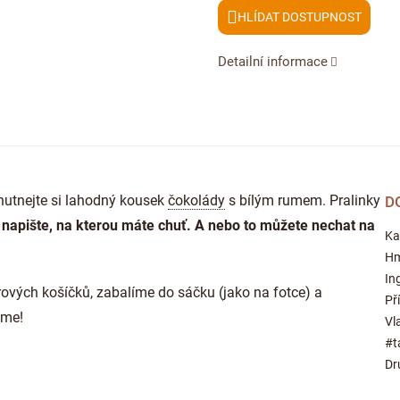
HLÍDAT
Detailní informace
hutnejte si lahodný kousek
čokolády
s bílým rumem. Pralinky
D
napište, na kterou máte chuť. A nebo to můžete nechat na
Ka
Hm
In
rových košíčků, zabalíme do sáčku (jako na fotce) a
Př
eme!
Vl
#t
Dr