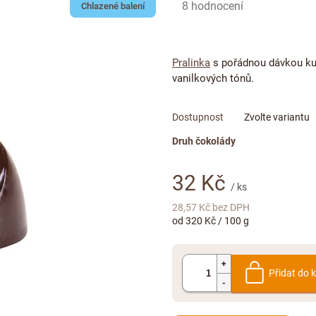
Průměrné
8 hodnocení
Chlazené balení
hodnocení
produktu
je
Pralinka
s pořádnou dávkou ku
4,5
vanilkových tónů.
z
5
hvězdiček.
Zvolte variantu
Druh čokolády
32 Kč
/ ks
28,57 Kč bez DPH
Měrná
od 320 Kč / 100 g
cena:
Přidat do 