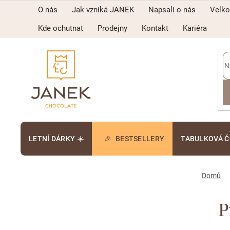
Přejít
O nás
Jak vzniká JANEK
Napsali o nás
Velk
na
obsah
Kde ochutnat
Prodejny
Kontakt
Kariéra
LETNÍ DÁRKY ☀️
BESTSELLERY
TABULKOVÁ 
Domů
P