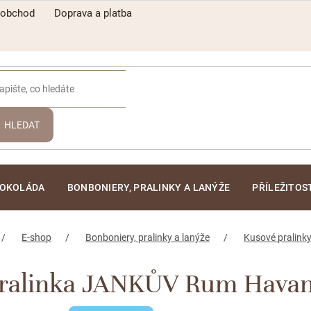
oobchod
Doprava a platba
HLEDAT
ČOKOLÁDA
BONBONIERY, PRALINKY A LANÝŽE
PŘÍLEŽITOS
E-shop
Bonboniery, pralinky a lanýže
Kusové pralinky
ralinka JANKŮV Rum Hava