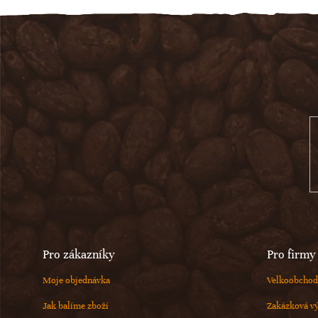
Z
á
p
a
t
í
Pro zákazníky
Pro firmy
Moje objednávka
Velkoobchod
Jak balíme zboží
Zakázková v