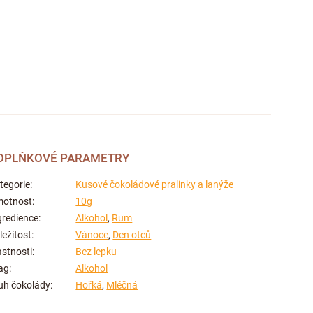
OPLŇKOVÉ PARAMETRY
tegorie
:
Kusové čokoládové pralinky a lanýže
otnost
:
10g
gredience
:
Alkohol
,
Rum
íležitost
:
Vánoce
,
Den otců
astnosti
:
Bez lepku
ag
:
Alkohol
uh čokolády
:
Hořká
,
Mléčná