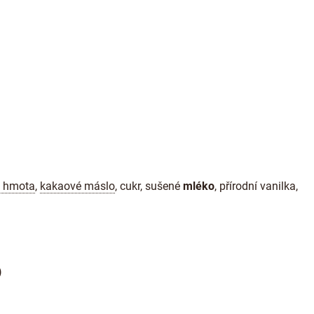
 hmota
,
kakaové máslo
, cukr, sušené
mléko
, přírodní vanilka,
)