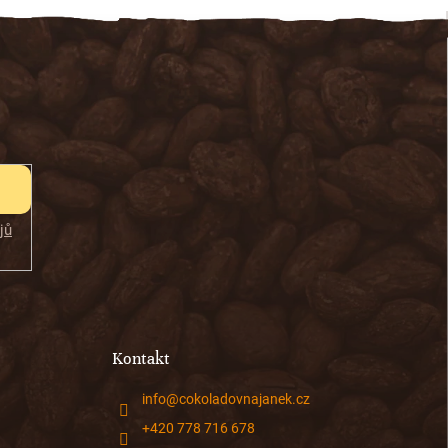
jů
Kontakt
info
@
cokoladovnajanek.cz
+420 778 716 678