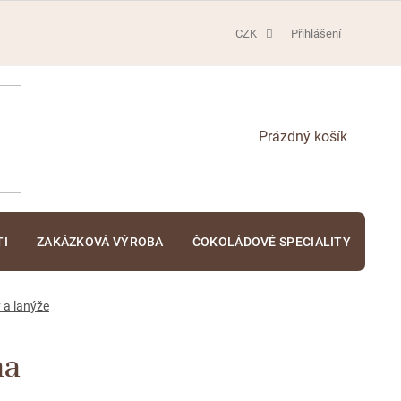
CZK
Přihlášení
NÁKUPNÍ
KOŠÍK
TI
ZAKÁZKOVÁ VÝROBA
ČOKOLÁDOVÉ SPECIALITY
KA
 a lanýže
na