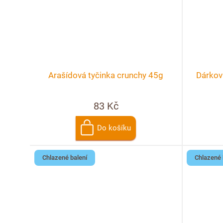
Arašídová tyčinka crunchy 45g
Dárkov
83 Kč
Do košíku
Chlazené balení
Chlazené 