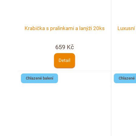
Krabička s pralinkami a lanýži 20ks
Luxusní
659 Kč
Detail
Chlazené balení
Chlazené 