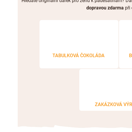
Hledáte originální dárek pro ženu k padesátinám? Dar
dopravou zdarma
při
TABULKOVÁ ČOKOLÁDA
B
ZAKÁZKOVÁ VÝ