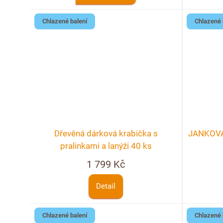
Chlazené balení
Chlazené 
Dřevěná dárková krabička s
JANKOVA 
pralinkami a lanýži 40 ks
1 799 Kč
Detail
Chlazené balení
Chlazené 