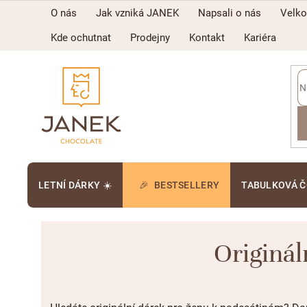
Přejít
O nás
Jak vzniká JANEK
Napsali o nás
Velk
na
obsah
Kde ochutnat
Prodejny
Kontakt
Kariéra
LETNÍ DÁRKY ☀️
BESTSELLERY
TABULKOVÁ 
Originál