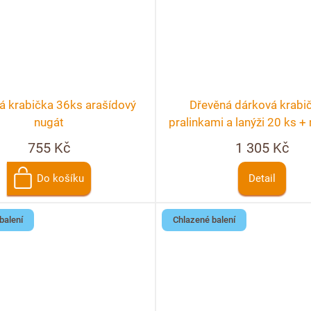
á krabička 36ks arašídový
Dřevěná dárková krabi
nugát
pralinkami a lanýži 20 ks 
personalizace
755 Kč
1 305 Kč
Do košíku
Detail
balení
Chlazené balení