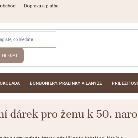
oobchod
Doprava a platba
HLEDAT
ČOKOLÁDA
BONBONIERY, PRALINKY A LANÝŽE
PŘÍLEŽITOS
ní dárek pro ženu k 50. na