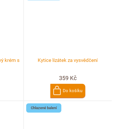
vý krém s
Kytice lízátek za vysvědčení
359 Kč
Do košíku
Chlazené balení