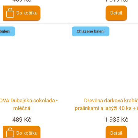
Do košíku
Detail
balení
Chlazené balení
VA Dubajská čokoláda -
Dřevěná dárková krabi
mléčná
pralinkami a lanýži 40 ks 
personalizace
489 Kč
1 935 Kč
Do košíku
Detail