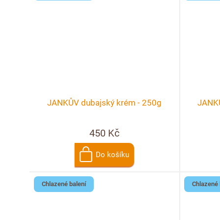
JANKŮV dubajský krém - 250g
JANKŮ
450 Kč
Do košíku
Chlazené balení
Chlazené 