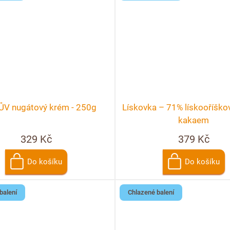
V nugátový krém - 250g
Lískovka – 71% lískooříško
kakaem
329 Kč
379 Kč
Do košíku
Do košíku
balení
Chlazené balení