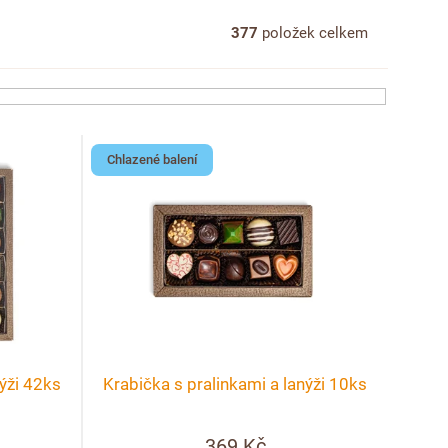
377
položek celkem
Chlazené balení
nýži 42ks
Krabička s pralinkami a lanýži 10ks
369 Kč