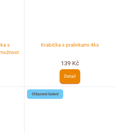
čka s
Krabička s pralinkami 4ks
+ možnost
139 Kč
Detail
Chlazené balení