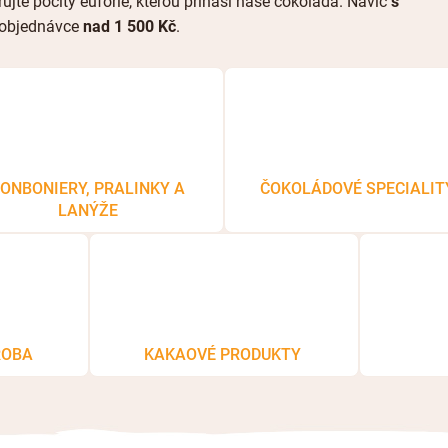
ujte pocity euforie, kterou přináší naše čokoláda. Navíc
s
 objednávce
nad 1 500 Kč
.
ONBONIERY, PRALINKY A
ČOKOLÁDOVÉ SPECIALIT
LANÝŽE
ROBA
KAKAOVÉ PRODUKTY