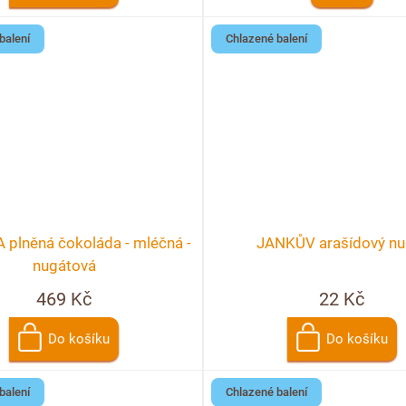
balení
Chlazené balení
plněná čokoláda - mléčná -
JANKŮV arašídový nu
nugátová
469 Kč
22 Kč
Do košíku
Do košíku
balení
Chlazené balení