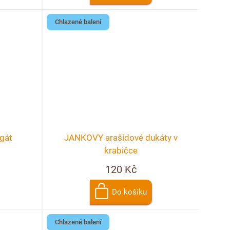
Chlazené balení
gát
JANKOVY arašídové dukáty v
krabičce
120 Kč
Do košíku
Chlazené balení