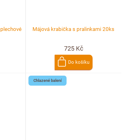
 plechové
Májová krabička s pralinkami 20ks
725 Kč
Do košíku
Chlazené balení