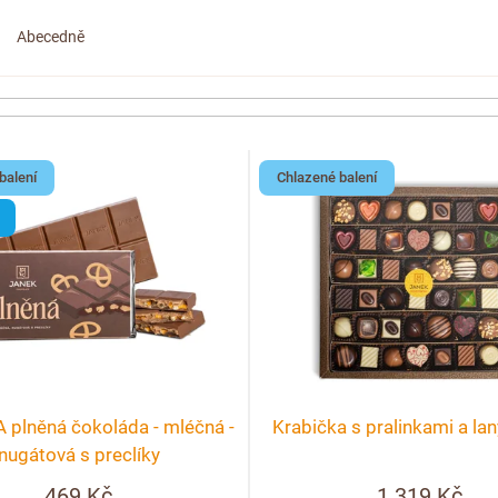
Abecedně
balení
Chlazené balení
plněná čokoláda - mléčná -
Krabička s pralinkami a la
nugátová s preclíky
469 Kč
1 319 Kč