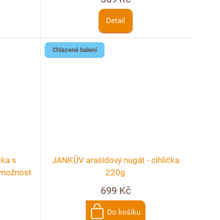
Detail
Chlazené balení
čka s
JANKŮV arašídový nugát - cihlička
+ možnost
220g
699 Kč
Do košíku