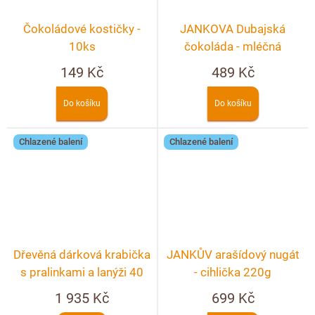
Čokoládové kostičky -
JANKOVA Dubajská
10ks
čokoláda - mléčná
149 Kč
489 Kč
Do košíku
Do košíku
Chlazené balení
Chlazené balení
Dřevěná dárková krabička
JANKŮV arašídový nugát
s pralinkami a lanýži 40
- cihlička 220g
ks + možnost
1 935 Kč
699 Kč
personalizace