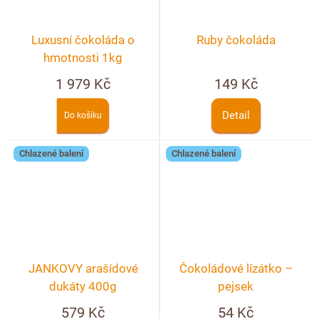
Luxusní čokoláda o
Ruby čokoláda
hmotnosti 1kg
1 979 Kč
149 Kč
Detail
Do košíku
Chlazené balení
Chlazené balení
JANKOVY arašídové
Čokoládové lízátko –
dukáty 400g
pejsek
579 Kč
54 Kč