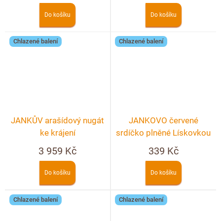
Do košíku
Do košíku
Chlazené balení
Chlazené balení
JANKŮV arašídový nugát
JANKOVO červené
ke krájení
srdíčko plněné Lískovkou
– crunchy 90g
3 959 Kč
339 Kč
Do košíku
Do košíku
Chlazené balení
Chlazené balení