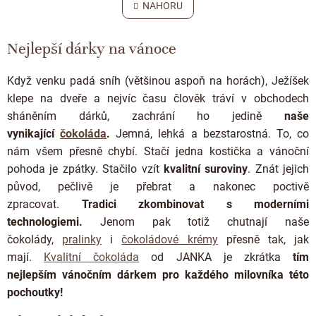
l
NAHORU
n
á
k
o
d
v
Nejlepší dárky na vánoce
a
á
c
n
í
í
Když venku padá sníh (většinou aspoň na horách), Ježíšek
p
klepe na dveře a nejvíc času člověk tráví v obchodech
r
v
sháněním dárků, zachrání ho jedině
naše
k
vynikající
čokoláda
.
Jemná, lehká a bezstarostná. To, co
y
nám všem přesně chybí. Stačí jedna kostička a vánoční
v
ý
pohoda je zpátky. Stačilo vzít
kvalitní suroviny
. Znát jejich
p
původ, pečlivě je přebrat a nakonec poctivě
i
zpracovat.
Tradici zkombinovat s moderními
s
u
technologiemi.
Jenom pak totiž chutnají naše
čokolády,
pralinky
i
čokoládové krémy
přesně tak, jak
mají.
Kvalitní čokoláda
od JANKA je zkrátka
tím
nejlepším
vánočním dárkem pro každého milovníka této
pochoutky!