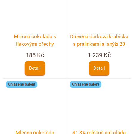
Mléčná čokoláda s
Dřevěná dárková krabička
lískovými ořechy
s pralinkami a lanýži 20
ks s textem
185 Kč
1 239 Kč
Detail
Detail
Chlazené balení
Chlazené balení
Mléčná čokoláda
41,3% mléčná čokoláda