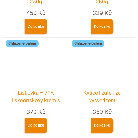
250g
250g
450 Kč
329 Kč
Do košíku
Do košíku
Chlazené balení
Chlazené balení
Lískovka – 71%
Kytice lízátek za
lískooříškový krém s
vysvědčení
kakaem
379 Kč
359 Kč
Do košíku
Do košíku