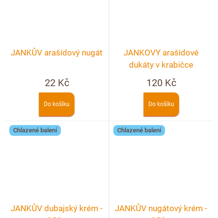
JANKŮV arašídový nugát
JANKOVY arašídové
dukáty v krabičce
22 Kč
120 Kč
Do košíku
Do košíku
Chlazené balení
Chlazené balení
JANKŮV dubajský krém -
JANKŮV nugátový krém -