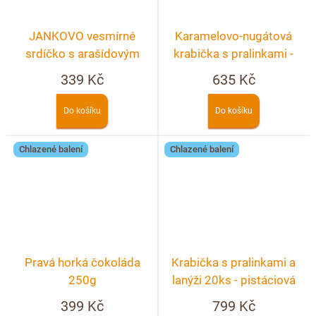
JANKOVO vesmírné
Karamelovo-nugátová
srdíčko s arašídovým
krabička s pralinkami -
nugátem – crunchy 90g
20ks
339 Kč
635 Kč
Do košíku
Do košíku
Chlazené balení
Chlazené balení
Pravá horká čokoláda
Krabička s pralinkami a
250g
lanýži 20ks - pistáciová
399 Kč
799 Kč