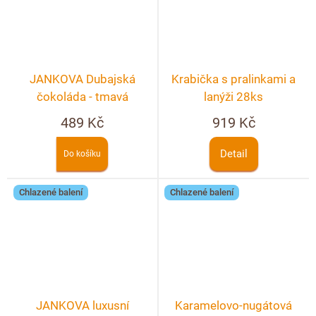
JANKOVA Dubajská
Krabička s pralinkami a
čokoláda - tmavá
lanýži 28ks
489 Kč
919 Kč
Detail
Do košíku
Chlazené balení
Chlazené balení
JANKOVA luxusní
Karamelovo-nugátová