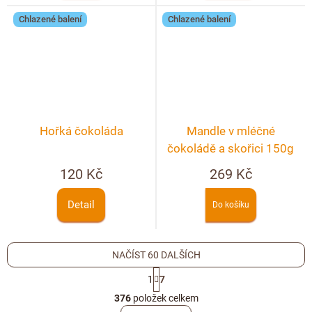
Chlazené balení
Chlazené balení
Hořká čokoláda
Mandle v mléčné
čokoládě a skořici 150g
120 Kč
269 Kč
Detail
Do košíku
NAČÍST 60 DALŠÍCH
S
1
7
t
O
r
376
položek celkem
v
á