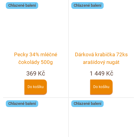
Chlazené balení
Chlazené balení
Pecky 34% mléčné
Dárková krabička 72ks
čokolády 500g
arašídový nugát
369 Kč
1 449 Kč
Do košíku
Do košíku
Chlazené balení
Chlazené balení