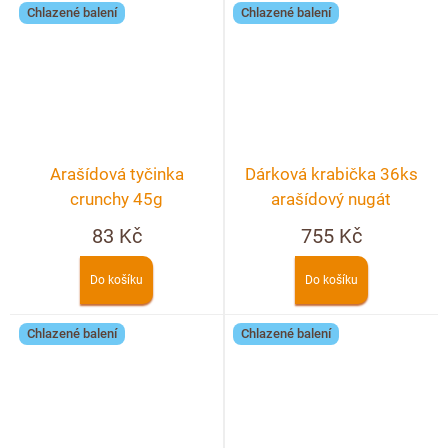
Chlazené balení
Chlazené balení
Arašídová tyčinka
Dárková krabička 36ks
crunchy 45g
arašídový nugát
83 Kč
755 Kč
Do košíku
Do košíku
Chlazené balení
Chlazené balení