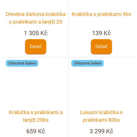
Dřevěná dárková krabička
Krabička s pralinkami 4ks
s pralinkami a lanýži 20
ks + možnost
1 305 Kč
139 Kč
personalizace
Detail
Detail
Chlazené balení
Chlazené balení
Krabička s pralinkami a
Luxusní krabička s
lanýži 20ks
pralinkami 80ks
659 Kč
3 299 Kč