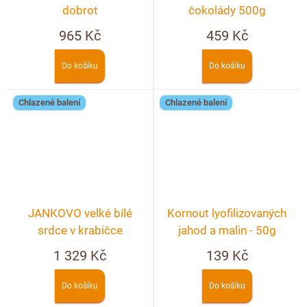
dobrot
čokolády 500g
965 Kč
459 Kč
Do košíku
Do košíku
Chlazené balení
Chlazené balení
JANKOVO velké bílé
Kornout lyofilizovaných
srdce v krabičce
jahod a malin - 50g
1 329 Kč
139 Kč
Do košíku
Do košíku