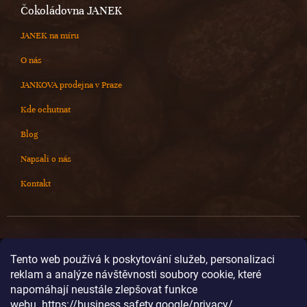
Čokoládovna JANEK
JANEK na míru
O nás
JANKOVA prodejna v Praze
Kde ochutnat
Blog
Napsali o nás
Kontakt
Kontakt
Tento web používá k poskytování služeb, personalizaci
reklam a analýze návštěvnosti soubory cookie, které
info
@
cokoladovnajanek.cz
napomáhají neustále zlepšovat funkce
+420 778 716 678
webu.
https://business.safety.google/privacy/