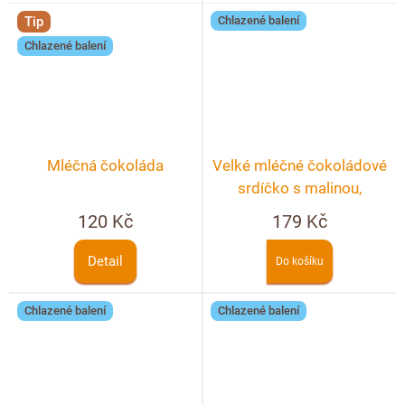
Tip
Chlazené balení
Chlazené balení
Mléčná čokoláda
Velké mléčné čokoládové
srdíčko s malinou,
pistáciemi a bílou
120 Kč
179 Kč
čokoládou
Detail
Do košíku
Chlazené balení
Chlazené balení