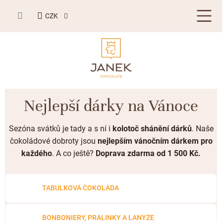
Přejít
NÁKUPNÍ
na
CZK
KOŠÍK
obsah
LETNÍ DÁRKY ☀️
Nejlepší dárky na Vánoce
BESTSELLERY
Sezóna svátků je tady a s ní i
kolotoč shánění dárků
. Naše
TABULKOVÁ ČOKOLÁDA
čokoládové dobroty jsou
nejlepším vánočním
dárkem pro
každého
. A co ještě?
Doprava zdarma od 1 500 Kč.
Plněné čokolády
BONBONIERY, PRALINKY A LANÝŽE
Mléčná čokoláda
Bonboniery
PŘÍLEŽITOSTI
TABULKOVÁ ČOKOLÁDA
Hořká čokoláda
Nugát
Letní dárky ☀️
ZAKÁZKOVÁ VÝROBA
Bílá čokoláda
Kusové pralinky a lanýže
Svatební čokolády
BONBONIERY, PRALINKY A LANÝŽE