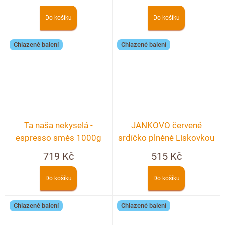
Do košíku
Do košíku
Chlazené balení
Chlazené balení
Ta naša nekyselá -
JANKOVO červené
espresso směs 1000g
srdíčko plněné Lískovkou
v KRABIČCE
719 Kč
515 Kč
Do košíku
Do košíku
Chlazené balení
Chlazené balení