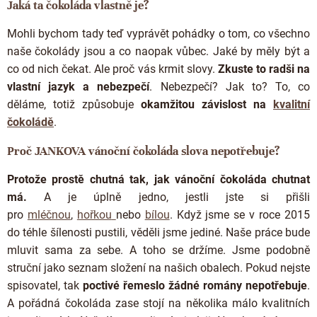
Jaká ta čokoláda vlastně je?
Mohli bychom tady teď vyprávět pohádky o tom, co všechno
naše čokolády jsou a co naopak vůbec. Jaké by měly být a
co od nich čekat. Ale proč vás krmit slovy.
Zkuste to radši na
vlastní jazyk a nebezpečí
. Nebezpečí? Jak to? To, co
děláme, totiž způsobuje
okamžitou závislost na
kvalitní
čokoládě
.
Proč JANKOVA vánoční čokoláda slova nepotřebuje?
Protože prostě chutná tak, jak vánoční čokoláda chutnat
má.
A je úplně jedno, jestli jste si přišli
pro
mléčnou
,
hořkou
nebo
bílou
. Když jsme se v roce 2015
do téhle šílenosti pustili, věděli jsme jediné. Naše práce bude
mluvit sama za sebe. A toho se držíme. Jsme podobně
struční jako seznam složení na našich obalech. Pokud nejste
spisovatel, tak
poctivé řemeslo žádné romány nepotřebuje
.
A pořádná čokoláda zase stojí na několika málo kvalitních