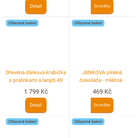
Detail
Do košíku
Chlazené balení
Chlazené balení
Dřevěná dárková krabička
JANKOVA plněná
s pralinkami a lanýži 40
čokoláda - mléčná -
ks
nugátová
1 799 Kč
469 Kč
Detail
Do košíku
Chlazené balení
Chlazené balení