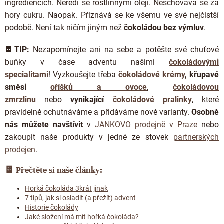
ingrediencích. Neředí se rostlinnými oleji. Neschovává se za
hory cukru. Naopak. Přiznává se ke všemu ve své nejčistší
podobě. Není tak ničím jiným než
čokoládou bez výmluv
.
🍫
TIP:
Nezapomínejte ani na sebe a potěšte své chuťové
buňky v čase adventu našimi
čokoládovými
specialitami
!
Vyzkoušejte třeba
čokoládové krémy
,
křupavé
směsi
oříšků a ovoce
,
čokoládovou
zmrzlinu
nebo
vynikající
čokoládové pralinky
, které
pravidelně ochutnáváme a přidáváme nové varianty.
Osobně
nás můžete navštívit
v
JANKOVO prodejně v Praze
nebo
zakoupit naše produkty v jedné ze stovek
partnerských
prodejen
.
🍫
Přečtěte si naše články:
Horká čokoláda 3krát jinak
7 tipů, jak si osladit (a přežít) advent
Historie čokolády
Jaké složení má mít hořká čokoláda?