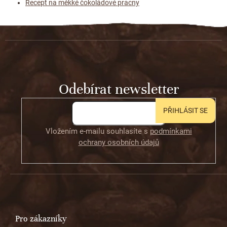
Recept na měkké čokoládové pracny
Z
á
p
a
t
Odebírat newsletter
í
PŘIHLÁSIT SE
Vložením e-mailu souhlasíte s
podmínkami
ochrany osobních údajů
Pro zákazníky