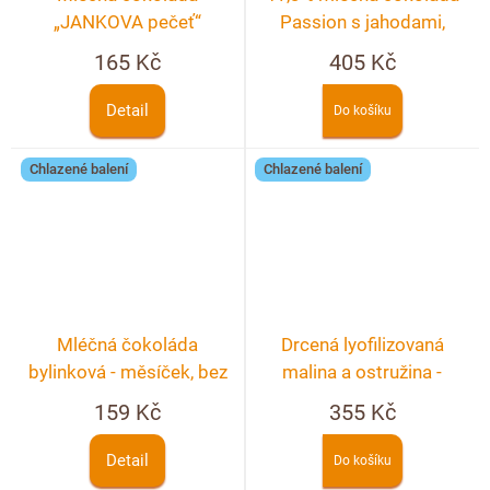
„JANKOVA pečeť“
Passion s jahodami,
malinami a fialkou
165 Kč
405 Kč
Detail
Do košíku
Chlazené balení
Chlazené balení
Mléčná čokoláda
Drcená lyofilizovaná
bylinková - měsíček, bez
malina a ostružina -
černý, chrpa, růže
lámaná čokoláda hořká
159 Kč
355 Kč
250g
Detail
Do košíku