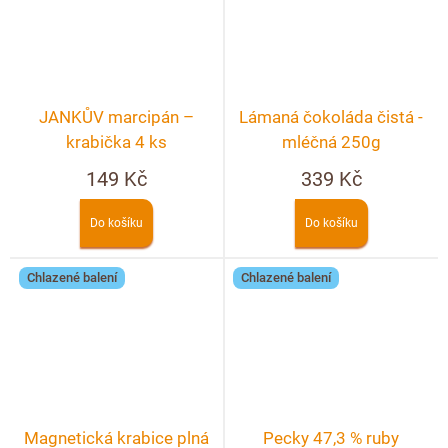
JANKŮV marcipán –
Lámaná čokoláda čistá -
krabička 4 ks
mléčná 250g
149 Kč
339 Kč
Do košíku
Do košíku
Chlazené balení
Chlazené balení
Magnetická krabice plná
Pecky 47,3 % ruby