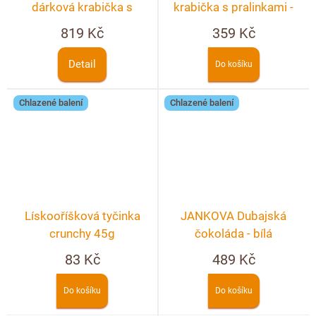
dárková krabička s
krabička s pralinkami -
věnováním
10ks
819 Kč
359 Kč
Detail
Do košíku
Chlazené balení
Chlazené balení
Lískooříšková tyčinka
JANKOVA Dubajská
crunchy 45g
čokoláda - bílá
83 Kč
489 Kč
Do košíku
Do košíku