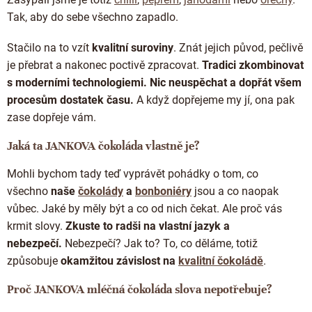
Doplňkový prodej
Tak, aby do sebe všechno zapadlo.
Stačilo na to vzít
kvalitní suroviny
. Znát jejich původ, pečlivě
je přebrat a nakonec poctivě zpracovat.
Tradici zkombinovat
s moderními technologiemi. Nic neuspěchat a dopřát všem
procesům dostatek času
.
A když dopřejeme my jí, ona pak
zase dopřeje vám.
Jaká ta JANKOVA čokoláda vlastně je?
Mohli bychom tady teď vyprávět pohádky o tom, co
všechno
naše
čokolády
a
bonboniéry
jsou a co naopak
vůbec. Jaké by měly být a co od nich čekat. Ale proč vás
krmit slovy.
Zkuste to radši na vlastní jazyk a
nebezpečí.
Nebezpečí? Jak to? To, co děláme, totiž
způsobuje
okamžitou závislost na
kvalitní čokoládě
.
Proč JANKOVA mléčná čokoláda slova nepotřebuje?