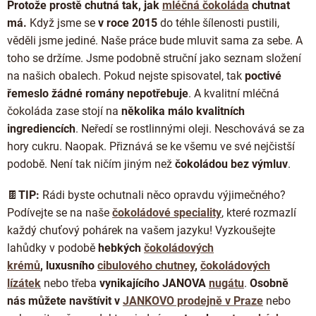
Protože prostě chutná tak, jak
mléčná čokoláda
chutnat
má.
Když jsme se
v roce 2015
do téhle šílenosti pustili,
věděli jsme jediné. Naše práce bude mluvit sama za sebe. A
toho se držíme. Jsme podobně struční jako seznam složení
na našich obalech. Pokud nejste spisovatel, tak
poctivé
řemeslo žádné romány nepotřebuje
. A kvalitní mléčná
čokoláda zase stojí na
několika málo kvalitních
ingrediencích
. Neředí se rostlinnými oleji. Neschovává se za
hory cukru. Naopak. Přiznává se ke všemu ve své nejčistší
podobě. Není tak ničím jiným než
čokoládou bez výmluv
.
🍫
TIP:
Rádi byste ochutnali něco opravdu výjimečného?
Podívejte se na naše
čokoládové speciality
, které rozmazlí
každý chuťový pohárek na vašem jazyku! Vyzkoušejte
lahůdky
v podobě
hebkých
čokoládových
krémů
,
luxusního
cibulového chutney
,
čokoládových
lízátek
nebo třeba
vynikajícího JANOVA
nugátu
.
Osobně
nás můžete navštívit
v
JANKOVO prodejně v Praze
nebo