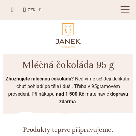
Přejít
NÁKUPNÍ
na
CZK
KOŠÍK
obsah
LETNÍ DÁRKY ☀️
Mléčná čokoláda 95 g
BESTSELLERY
Zbožňujete mléčnou čokoládu?
Nedivíme se! Její delikátní
TABULKOVÁ ČOKOLÁDA
chuť pohladí po těle i duši.
Třeba v 95gramovém
provedení.
Při nákupu
nad 1 500 Kč
máte navíc
dopravu
Plněné čokolády
BONBONIERY, PRALINKY A LANÝŽE
zdarma
.
Mléčná čokoláda
Bonboniery
PŘÍLEŽITOSTI
Hořká čokoláda
Nugát
Letní dárky ☀️
ZAKÁZKOVÁ VÝROBA
Produkty teprve připravujeme.
Bílá čokoláda
Kusové pralinky a lanýže
Svatební čokolády