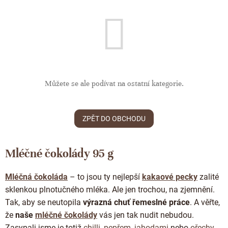
ČOKOLÁDOVÉ SPECIALITY
Bean to bar čokoláda
Dárkové poukazy
Čokoládová lízátka
KAKAOVÉ PRODUKTY
Čokoláda řady Passion
Narozeniny
Čokoládová srdíčka
Lámaná čokoláda
Kakaové boby
Ořechový týden 🍫🥜
Čokoládové figurky
Kakaové máslo
Návrat do školy
Čokoládové krémy
Kakaová hmota
Můžete se ale podívat na ostatní kategorie.
Valentýn ❤
Cibulové chutney
Čokoládové nápoje
Vánoční čokolády
Proteinová čokoláda
ZPĚT DO OBCHODU
Kakaové nibsy
JANEK Merchandise
Čokoládové nářadí
Kokosový cukr
Exkluzivní (limitované) spolupráce
Mléčné čokolády 95 g
Obaleno v čokoládě
Kakaové slupky
Snídaňové kaše
Mléčná čokoláda
–
to jsou ty nejlepší
kakaové pecky
zalité
Čokoláda k dalšímu zpracování
sklenkou plnotučného mléka.
Ale jen trochou, na zjemnění.
Káva - Coffeespot
Tak, aby se neutopila
výrazná chuť řemeslné práce
. A věřte,
Ořechy a ovoce
že
naše
mléčné čokolády
vás jen tak nudit nebudou.
Zasypali jsme je totiž
chilli
,
pepřem
,
jahodami
nebo
ořechy
.