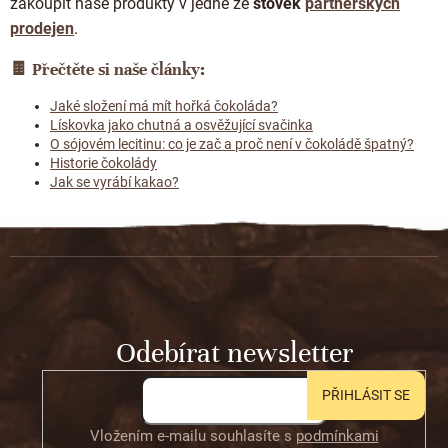
zakoupit naše produkty v jedné ze
stovek
partnerských
prodejen
.
🍫
Přečtěte si naše články:
Jaké složení má mít hořká čokoláda?
Lískovka jako chutná a osvěžující svačinka
O sójovém lecitinu: co je zač a proč není v čokoládě špatný?
Historie čokolády
Jak se vyrábí kakao?
Z
á
p
a
t
Odebírat newsletter
í
PŘIHLÁSIT SE
Vložením e-mailu souhlasíte s
podmínkami