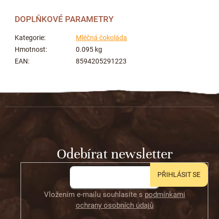
DOPLŇKOVÉ PARAMETRY
Kategorie
:
Mléčná čokoláda
Hmotnost
:
0.095 kg
EAN
:
8594205291223
Z
á
p
a
t
Odebírat newsletter
í
PŘIHLÁSIT SE
Vložením e-mailu souhlasíte s
podmínkami
ochrany osobních údajů