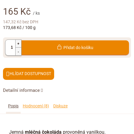
Doplňkový prodej
165 Kč
/ ks
147,32 Kč
bez DPH
Měrná
173,68 Kč / 100 g
cena:
Přidat do košíku
HLÍDAT
Detailní informace
Popis
Hodnocení (8)
Diskuze
Jemná
mléčná čokoláda
provoněná vanilkou.