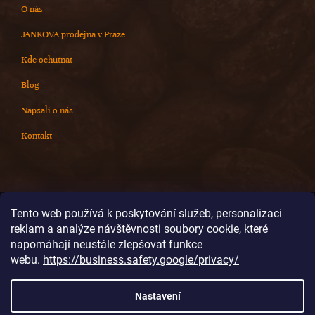
O nás
JANKOVA prodejna v Praze
Kde ochutnat
Blog
Napsali o nás
Kontakt
Kontakt
Tento web používá k poskytování služeb, personalizaci
reklam a analýze návštěvnosti soubory cookie, které
info
@
cokoladovnajanek.cz
napomáhají neustále zlepšovat funkce
+420 778 716 678
webu.
https://business.safety.google/privacy/
cokoladovnajanek
cokoladovnajanek
Nastavení
@janek_chocolate