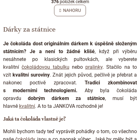
r
376
položek celkem
v
á
l
NAHORU
n
á
k
o
d
v
Dárky za státnice
a
á
c
n
í
í
Je čokoláda dost originálním dárkem k úspěšně složeným
p
státnicím? Je a není to žádné
klišé
, když při výběru
r
v
nesáhnete po klasických pultovkách, ale vyberete
k
kvalitní
čokoládovou tabulku
nebo
pralinky
. Stačilo na to
y
vzít
kvalitní suroviny
. Znát jejich původ, pečlivě je přebrat a
v
ý
nakonec poctivě zpracovat.
Tradici zkombinovat
p
s moderními technologiemi.
Aby byla čokoláda
i
opravdu
dobrým
dárkem za státnice
, musí být
s
u
hlavně
kvalitní
. A to ta JANKOVA rozhodně je!
Jaká ta čokoláda vlastně je?
Mohli bychom tady teď vyprávět pohádky o tom, co všechno
naše
čokolády
jsou a co naopak vůbec. Jaké by měly být a