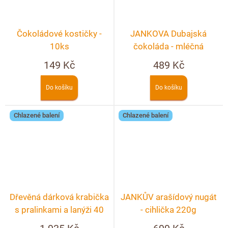
Čokoládové kostičky -
JANKOVA Dubajská
10ks
čokoláda - mléčná
149 Kč
489 Kč
Do košíku
Do košíku
Chlazené balení
Chlazené balení
Dřevěná dárková krabička
JANKŮV arašídový nugát
s pralinkami a lanýži 40
- cihlička 220g
ks + možnost