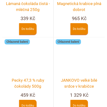
Lámaná čokoláda čistá -
Magnetická krabice plná
mléčná 250g
dobrot
339 Kč
965 Kč
Do košíku
Do košíku
Chlazené balení
Chlazené balení
Pecky 47,3 % ruby
JANKOVO velké bílé
čokolády 500g
srdce v krabičce
459 Kč
1 329 Kč
Do košíku
Do košíku