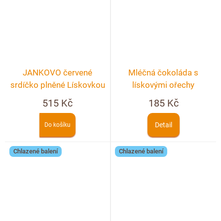
JANKOVO červené
Mléčná čokoláda s
srdíčko plněné Lískovkou
lískovými ořechy
v KRABIČCE
515 Kč
185 Kč
Detail
Do košíku
Chlazené balení
Chlazené balení