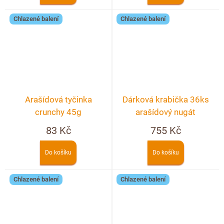
Chlazené balení
Chlazené balení
Arašídová tyčinka
Dárková krabička 36ks
crunchy 45g
arašídový nugát
83 Kč
755 Kč
Do košíku
Do košíku
Chlazené balení
Chlazené balení