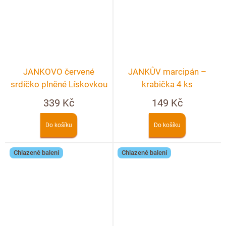
JANKOVO červené
JANKŮV marcipán –
srdíčko plněné Lískovkou
krabička 4 ks
– crunchy 90g
339 Kč
149 Kč
Do košíku
Do košíku
Chlazené balení
Chlazené balení