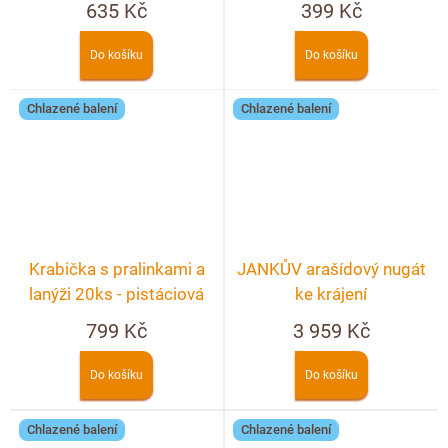
635 Kč
399 Kč
Do košíku
Do košíku
Chlazené balení
Chlazené balení
Krabička s pralinkami a
JANKŮV arašídový nugát
lanýži 20ks - pistáciová
ke krájení
799 Kč
3 959 Kč
Do košíku
Do košíku
Chlazené balení
Chlazené balení