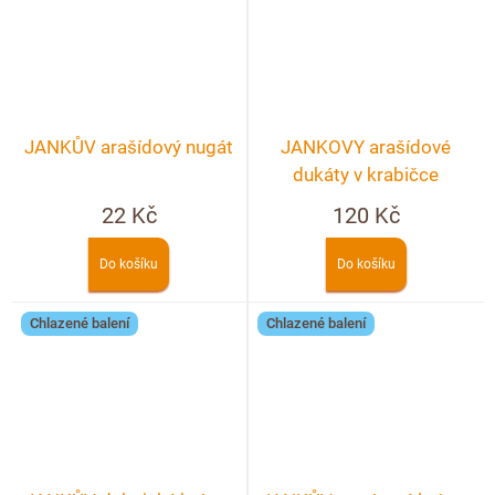
JANKŮV arašídový nugát
JANKOVY arašídové
dukáty v krabičce
22 Kč
120 Kč
Do košíku
Do košíku
Chlazené balení
Chlazené balení