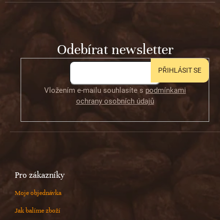
p
a
t
Odebírat newsletter
í
PŘIHLÁSIT SE
Vložením e-mailu souhlasíte s
podmínkami
ochrany osobních údajů
Pro zákazníky
Moje objednávka
Jak balíme zboží