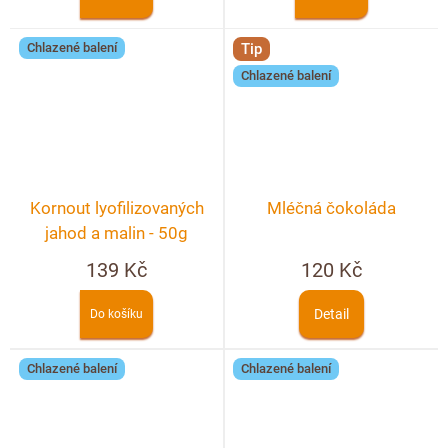
Chlazené balení
Tip
Chlazené balení
Kornout lyofilizovaných
Mléčná čokoláda
jahod a malin - 50g
139 Kč
120 Kč
Detail
Do košíku
Chlazené balení
Chlazené balení