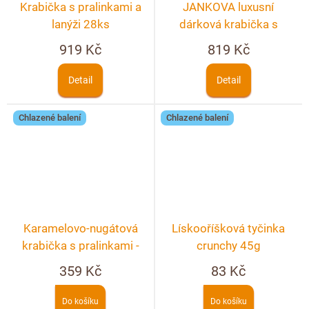
Krabička s pralinkami a
JANKOVA luxusní
lanýži 28ks
dárková krabička s
věnováním
919 Kč
819 Kč
Detail
Detail
Chlazené balení
Chlazené balení
Karamelovo-nugátová
Lískooříšková tyčinka
krabička s pralinkami -
crunchy 45g
10ks
359 Kč
83 Kč
Do košíku
Do košíku