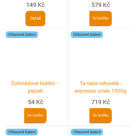
149 Kč
579 Kč
Detail
Do košíku
Chlazené balení
Chlazené balení
Čokoládové lízátko –
Ta naša nekyselá -
pejsek
espresso směs 1000g
54 Kč
719 Kč
Do košíku
Do košíku
Chlazené balení
Chlazené balení