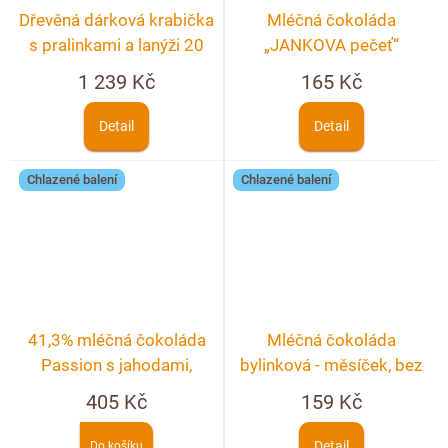
Dřevěná dárková krabička
Mléčná čokoláda
s pralinkami a lanýži 20
„JANKOVA pečeť“
ks s textem
1 239 Kč
165 Kč
Detail
Detail
Chlazené balení
Chlazené balení
41,3% mléčná čokoláda
Mléčná čokoláda
Passion s jahodami,
bylinková - měsíček, bez
malinami a fialkou
černý, chrpa, růže
405 Kč
159 Kč
Detail
Do košíku