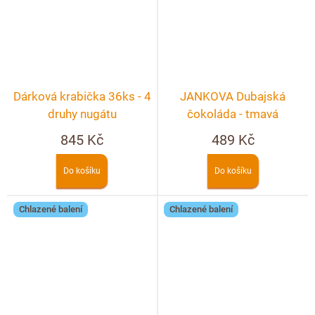
Dárková krabička 36ks - 4
JANKOVA Dubajská
druhy nugátu
čokoláda - tmavá
845 Kč
489 Kč
Do košíku
Do košíku
Chlazené balení
Chlazené balení