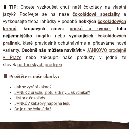
🍫
TIP:
Chcete vyzkoušet chuť naší čokolády na vlastní
jazyk? Podívejte se na naše
čokoládové speciality
a
vyzkoušejte třeba lahůdky
v podobě
hebkých
čokoládových
krémů
,
křupavých směsí
oříšků a ovoce
,
toho
nejjemnějšího
nugátu
nebo
vynikajících
čokoládových
pralinek
, které pravidelně ochutnáváme a přidáváme nové
varianty.
Osobně nás můžete navštívit
v
JANKOVO prodejně
v Praze
nebo zakoupit naše produkty v jedné ze
stovek
partnerských prodejen
.
🍫
Přečtěte si naše články:
Jak se vyrábí kakao?
JANEK z prachu, potu a dřiny. Jak vznikal?
Historie čokolády
JANKŮV kakaový nápoj na ledu
Co je ruby čokoláda?
Z
á