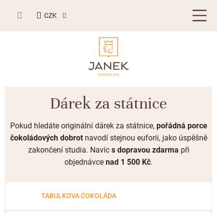
Přejít
NÁKUPNÍ
na
CZK
KOŠÍK
obsah
LETNÍ DÁRKY ☀️
Dárek za státnice
BESTSELLERY
Pokud hledáte originální dárek za státnice,
pořádná porce
TABULKOVÁ ČOKOLÁDA
čokoládových dobrot
navodí stejnou euforii, jako úspěšně
zakončení studia. Navíc
s dopravou zdarma
při
Plněné čokolády
BONBONIERY, PRALINKY A LANÝŽE
objednávce
nad 1 500 Kč
.
Mléčná čokoláda
Bonboniery
PŘÍLEŽITOSTI
Hořká čokoláda
Nugát
Letní dárky ☀️
TABULKOVÁ ČOKOLÁDA
ZAKÁZKOVÁ VÝROBA
Bílá čokoláda
Kusové pralinky a lanýže
Svatební čokolády