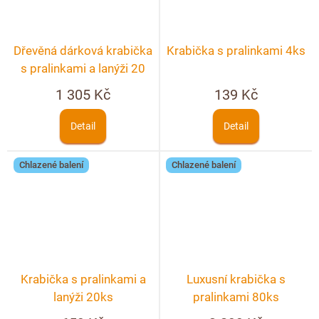
Dřevěná dárková krabička
Krabička s pralinkami 4ks
s pralinkami a lanýži 20
ks + možnost
1 305 Kč
139 Kč
personalizace
Detail
Detail
Chlazené balení
Chlazené balení
Krabička s pralinkami a
Luxusní krabička s
lanýži 20ks
pralinkami 80ks