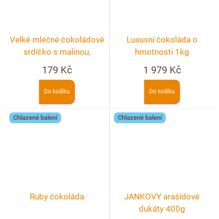
Velké mléčné čokoládové
Luxusní čokoláda o
srdíčko s malinou,
hmotnosti 1kg
pistáciemi a bílou
179 Kč
1 979 Kč
čokoládou
Do košíku
Do košíku
Chlazené balení
Chlazené balení
Ruby čokoláda
JANKOVY arašídové
dukáty 400g