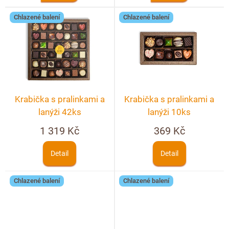
ů
Chlazené balení
Chlazené balení
Krabička s pralinkami a
Krabička s pralinkami a
lanýži 42ks
lanýži 10ks
1 319 Kč
369 Kč
Detail
Detail
Chlazené balení
Chlazené balení