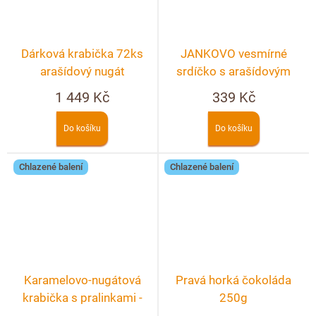
Dárková krabička 72ks
JANKOVO vesmírné
arašídový nugát
srdíčko s arašídovým
nugátem – crunchy 90g
1 449 Kč
339 Kč
Do košíku
Do košíku
Chlazené balení
Chlazené balení
Karamelovo-nugátová
Pravá horká čokoláda
krabička s pralinkami -
250g
20ks