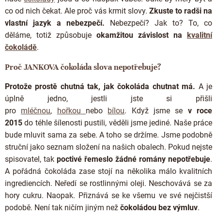
co od nich čekat. Ale proč vás krmit slovy.
Zkuste to radši na
vlastní jazyk a nebezpečí.
Nebezpečí? Jak to? To, co
děláme, totiž způsobuje
okamžitou závislost na
kvalitní
čokoládě
.
Proč JANKOVA čokoláda slova nepotřebuje?
Protože prostě chutná tak, jak čokoláda chutnat má.
A je
úplně jedno, jestli jste si přišli
pro
mléčnou
,
hořkou
nebo
bílou
. Když jsme se
v roce
2015
do téhle šílenosti pustili, věděli jsme jediné. Naše práce
bude mluvit sama za sebe. A toho se držíme. Jsme podobně
struční jako seznam složení na našich obalech. Pokud nejste
spisovatel, tak
poctivé řemeslo žádné romány nepotřebuje
.
A pořádná čokoláda zase stojí na několika málo kvalitních
ingrediencích. Neředí se rostlinnými oleji. Neschovává se za
hory cukru. Naopak. Přiznává se ke všemu ve své nejčistší
podobě. Není tak ničím jiným než
čokoládou bez výmluv
.