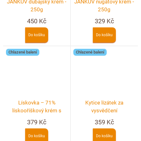
JANKŮV dubajský krém -
JANKŮV nugátový krém -
250g
250g
450 Kč
329 Kč
Do košíku
Do košíku
Chlazené balení
Chlazené balení
Lískovka – 71%
Kytice lízátek za
lískooříškový krém s
vysvědčení
kakaem
379 Kč
359 Kč
Do košíku
Do košíku