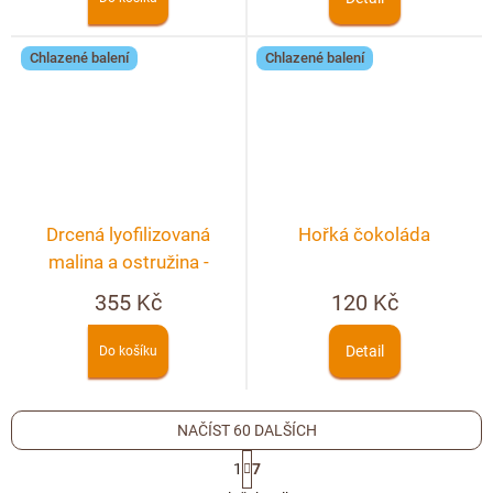
Chlazené balení
Chlazené balení
Drcená lyofilizovaná
Hořká čokoláda
malina a ostružina -
lámaná čokoláda hořká
355 Kč
120 Kč
250g
Detail
Do košíku
NAČÍST 60 DALŠÍCH
S
1
7
t
O