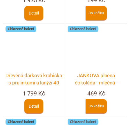
1 935 Kč
699 Kč
personalizace
Detail
Do košíku
Chlazené balení
Chlazené balení
Dřevěná dárková krabička
JANKOVA plněná
s pralinkami a lanýži 40
čokoláda - mléčná -
ks
nugátová
1 799 Kč
469 Kč
Detail
Do košíku
Chlazené balení
Chlazené balení