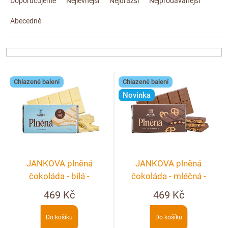
a
Doplňkový prodej
Doporučujeme
Nejlevnější
Nejdražší
Nejprodávanější
z
Abecedně
e
n
í
p
V
r
Chlazené balení
Chlazené balení
ý
o
Novinka
p
d
i
u
s
k
p
t
r
ů
JANKOVA plněná
JANKOVA plněná
o
čokoláda - bílá -
čokoláda - mléčná -
d
kokosová
nugátová s preclíky
469 Kč
469 Kč
u
k
Do košíku
Do košíku
t