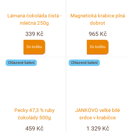
Lámaná čokoláda čistá -
Magnetická krabice plná
mléčná 250g
dobrot
339 Kč
965 Kč
Do košíku
Do košíku
Chlazené balení
Chlazené balení
Pecky 47,3 % ruby
JANKOVO velké bílé
čokolády 500g
srdce v krabičce
459 Kč
1 329 Kč