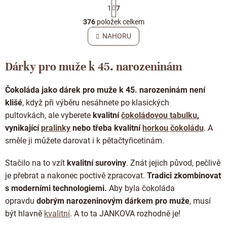
S
1
7
t
O
r
376
položek celkem
v
á
l
NAHORU
n
á
k
o
d
v
Dárky pro muže k 45. narozeninám
a
á
c
n
í
í
Čokoláda jako dárek pro muže k 45. narozeninám
není
p
klišé
, když při výběru nesáhnete po klasických
r
v
pultovkách,
ale vyberete
kvalitní
čokoládovou tabulku
,
k
vynikající
pralinky
nebo třeba kvalitní
horkou čokoládu
.
A
y
směle ji můžete darovat i k pětačtyřicetinám.
v
ý
p
Stačilo na to vzít
kvalitní suroviny
. Znát jejich původ, pečlivě
i
je přebrat a nakonec poctivě zpracovat.
Tradici zkombinovat
s
s moderními technologiemi.
Aby byla čokoláda
u
opravdu
dobrým
narozeninovým dárkem pro muže
, musí
být hlavně
kvalitní
. A to ta JANKOVA rozhodně je!