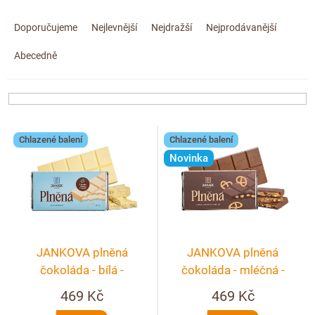
Doplňkový prodej
Ř
a
Doporučujeme
Nejlevnější
Nejdražší
Nejprodávanější
z
Abecedně
e
n
í
p
V
r
Chlazené balení
Chlazené balení
ý
o
Novinka
p
d
i
u
s
k
p
t
r
ů
JANKOVA plněná
JANKOVA plněná
o
čokoláda - bílá -
čokoláda - mléčná -
d
kokosová
nugátová s preclíky
469 Kč
469 Kč
u