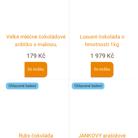
Velké mléčné čokoládové
Luxusní čokoláda o
srdíčko s malinou,
hmotnosti 1kg
pistáciemi a bílou
179 Kč
1 979 Kč
čokoládou
Do košíku
Do košíku
Chlazené balení
Chlazené balení
Ruby čokoláda
JANKOVY arašídové