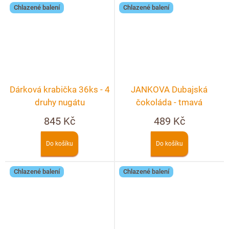
Chlazené balení
Chlazené balení
Dárková krabička 36ks - 4
JANKOVA Dubajská
druhy nugátu
čokoláda - tmavá
845 Kč
489 Kč
Do košíku
Do košíku
Chlazené balení
Chlazené balení