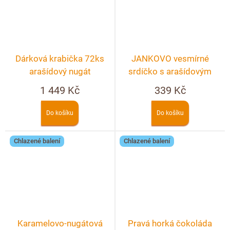
Dárková krabička 72ks
JANKOVO vesmírné
arašídový nugát
srdíčko s arašídovým
nugátem – crunchy 90g
1 449 Kč
339 Kč
Do košíku
Do košíku
Chlazené balení
Chlazené balení
Karamelovo-nugátová
Pravá horká čokoláda