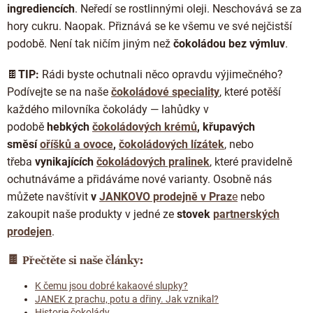
ingrediencích
. Neředí se rostlinnými oleji. Neschovává se za
hory cukru. Naopak. Přiznává se ke všemu ve své nejčistší
podobě. Není tak ničím jiným než
čokoládou bez výmluv
.
🍫
TIP:
Rádi byste ochutnali něco opravdu výjimečného?
Podívejte se na naše
čokoládové speciality
, které potěší
každého milovníka čokolády — lahůdky
v
podobě
hebkých
čokoládových krémů
,
křupavých
směsí
oříšků a ovoce
,
čokoládových lízátek
, nebo
třeba
vynikajících
čokoládových pralinek
, které pravidelně
ochutnáváme a přidáváme nové varianty.
Osobně nás
můžete navštívit
v
JANKOVO prodejně v Praz
e
nebo
zakoupit naše produkty v jedné ze
stovek
partnerských
prodejen
.
🍫
Přečtěte si naše články:
K čemu jsou dobré kakaové slupky?
JANEK z prachu, potu a dřiny. Jak vznikal?
Historie čokolády