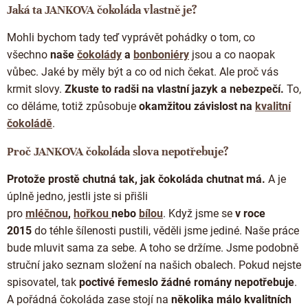
Jaká ta JANKOVA čokoláda vlastně je?
Mohli bychom tady teď vyprávět pohádky o tom, co
všechno
naše
čokolády
a
bonboniéry
jsou a co naopak
vůbec. Jaké by měly být a co od nich čekat. Ale proč vás
krmit slovy.
Zkuste to radši na vlastní jazyk a nebezpečí.
To,
co děláme, totiž způsobuje
okamžitou závislost na
kvalitní
čokoládě
.
Proč JANKOVA čokoláda slova nepotřebuje?
Protože prostě chutná tak, jak čokoláda chutnat má.
A je
úplně jedno, jestli jste si přišli
pro
mléčnou
,
hořkou
nebo
bílou
. Když jsme se
v roce
2015
do téhle šílenosti pustili, věděli jsme jediné. Naše práce
bude mluvit sama za sebe. A toho se držíme. Jsme podobně
struční jako seznam složení na našich obalech. Pokud nejste
spisovatel, tak
poctivé řemeslo žádné romány nepotřebuje
.
A pořádná čokoláda zase stojí na
několika málo kvalitních