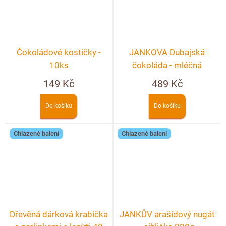
Čokoládové kostičky -
JANKOVA Dubajská
10ks
čokoláda - mléčná
149 Kč
489 Kč
Do košíku
Do košíku
Chlazené balení
Chlazené balení
Dřevěná dárková krabička
JANKŮV arašídový nugát