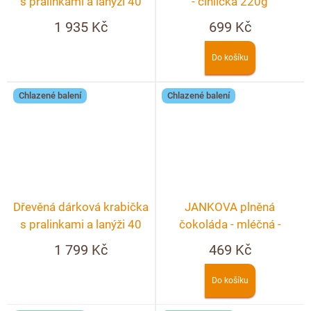
s pralinkami a lanýži 40
- cihlička 220g
ks + možnost
1 935 Kč
699 Kč
personalizace
Do košíku
Chlazené balení
Chlazené balení
Dřevěná dárková krabička
JANKOVA plněná
s pralinkami a lanýži 40
čokoláda - mléčná -
ks
nugátová
1 799 Kč
469 Kč
Do košíku