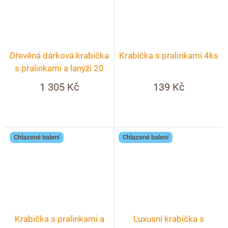
Dřevěná dárková krabička
Krabička s pralinkami 4ks
s pralinkami a lanýži 20
ks + možnost
1 305 Kč
139 Kč
personalizace
Chlazené balení
Chlazené balení
Krabička s pralinkami a
Luxusní krabička s