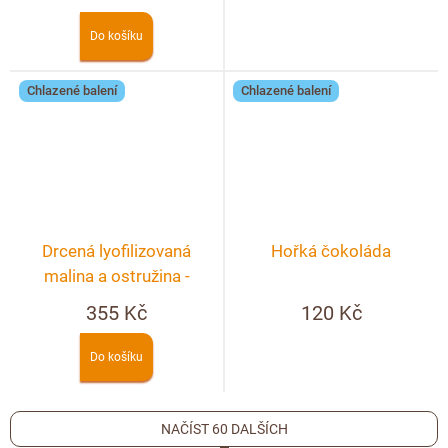
Do košíku
Chlazené balení
Chlazené balení
Drcená lyofilizovaná
Hořká čokoláda
malina a ostružina -
lámaná čokoláda hořká
355 Kč
120 Kč
250g
Do košíku
NAČÍST 60 DALŠÍCH