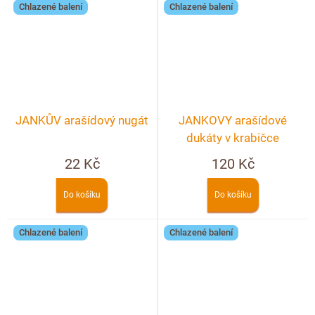
Chlazené balení
Chlazené balení
JANKŮV arašídový nugát
JANKOVY arašídové
dukáty v krabičce
22 Kč
120 Kč
Do košíku
Do košíku
Chlazené balení
Chlazené balení