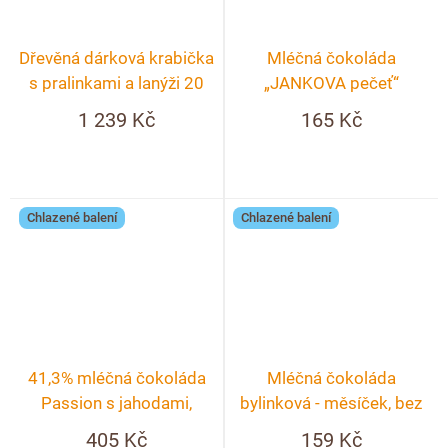
Dřevěná dárková krabička
Mléčná čokoláda
s pralinkami a lanýži 20
„JANKOVA pečeť“
ks s textem
1 239 Kč
165 Kč
Chlazené balení
Chlazené balení
41,3% mléčná čokoláda
Mléčná čokoláda
Passion s jahodami,
bylinková - měsíček, bez
malinami a fialkou
černý, chrpa, růže
405 Kč
159 Kč