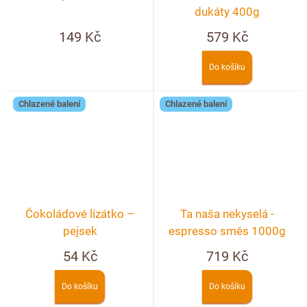
dukáty 400g
149 Kč
579 Kč
Do košíku
Chlazené balení
Chlazené balení
Čokoládové lízátko –
Ta naša nekyselá -
pejsek
espresso směs 1000g
54 Kč
719 Kč
Do košíku
Do košíku