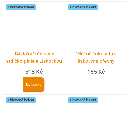
Chlazené balení
Chlazené balení
JANKOVO červené
Mléčná čokoláda s
srdíčko plněné Lískovkou
lískovými ořechy
v KRABIČCE
515 Kč
185 Kč
Do košíku
Chlazené balení
Chlazené balení