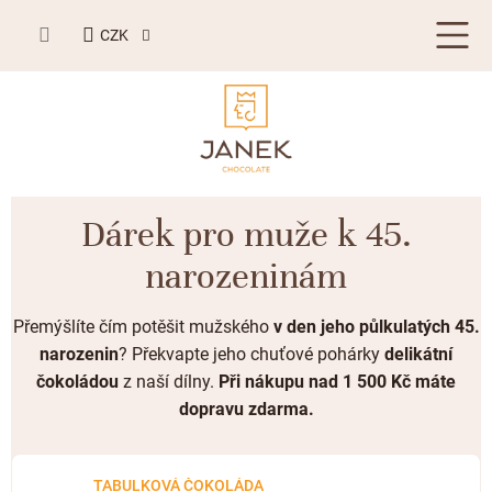
Přejít
NÁKUPNÍ
na
CZK
KOŠÍK
obsah
LETNÍ DÁRKY ☀️
Dárek pro muže k 45.
BESTSELLERY
narozeninám
TABULKOVÁ ČOKOLÁDA
Přemýšlíte čím potěšit mužského
v den jeho půlkulatých 45.
Plněné čokolády
BONBONIERY, PRALINKY A LANÝŽE
narozenin
? Překvapte jeho chuťové pohárky
delikátní
čokoládou
z naší dílny.
Při nákupu nad 1 500 Kč máte
Mléčná čokoláda
Bonboniery
PŘÍLEŽITOSTI
dopravu zdarma.
Hořká čokoláda
Nugát
Letní dárky ☀️
ZAKÁZKOVÁ VÝROBA
Bílá čokoláda
Kusové pralinky a lanýže
Svatební čokolády
TABULKOVÁ ČOKOLÁDA