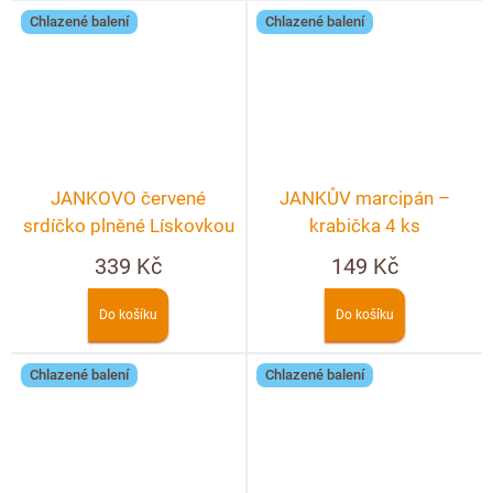
Chlazené balení
Chlazené balení
JANKOVO červené
JANKŮV marcipán –
srdíčko plněné Lískovkou
krabička 4 ks
– crunchy 90g
339 Kč
149 Kč
Do košíku
Do košíku
Chlazené balení
Chlazené balení