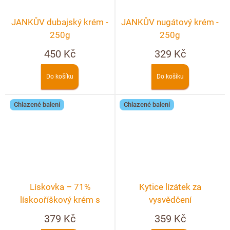
JANKŮV dubajský krém -
JANKŮV nugátový krém -
250g
250g
450 Kč
329 Kč
Do košíku
Do košíku
Chlazené balení
Chlazené balení
Lískovka – 71%
Kytice lízátek za
lískooříškový krém s
vysvědčení
kakaem
379 Kč
359 Kč