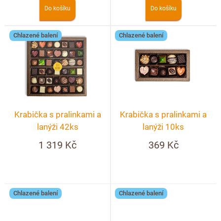
k
Do košíku
Do košíku
t
ů
Chlazené balení
Chlazené balení
Krabička s pralinkami a
Krabička s pralinkami a
lanýži 42ks
lanýži 10ks
1 319 Kč
369 Kč
Chlazené balení
Chlazené balení