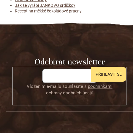
Jak se vyrábí JANKOVO srdíčko?
Recept na měkké čokoládové pracny
Z
á
p
a
t
Odebírat newsletter
í
PŘIHLÁSIT SE
Vložením e-mailu souhlasíte s
podmínkami
ochrany osobních údajů