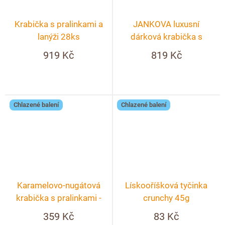
Krabička s pralinkami a
JANKOVA luxusní
lanýži 28ks
dárková krabička s
věnováním
919 Kč
819 Kč
Chlazené balení
Chlazené balení
Karamelovo-nugátová
Lískooříšková tyčinka
krabička s pralinkami -
crunchy 45g
10ks
359 Kč
83 Kč