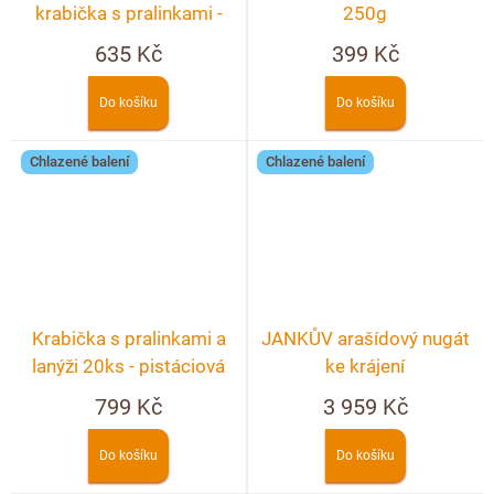
krabička s pralinkami -
250g
20ks
635 Kč
399 Kč
Do košíku
Do košíku
Chlazené balení
Chlazené balení
Krabička s pralinkami a
JANKŮV arašídový nugát
lanýži 20ks - pistáciová
ke krájení
799 Kč
3 959 Kč
Do košíku
Do košíku