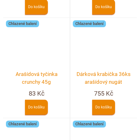
Do košíku
Do košíku
Chlazené balení
Chlazené balení
Arašídová tyčinka
Dárková krabička 36ks
crunchy 45g
arašídový nugát
83 Kč
755 Kč
Do košíku
Do košíku
Chlazené balení
Chlazené balení