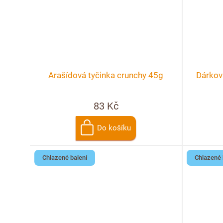
Arašídová tyčinka crunchy 45g
Dárkov
83 Kč
Do košíku
Chlazené balení
Chlazené 