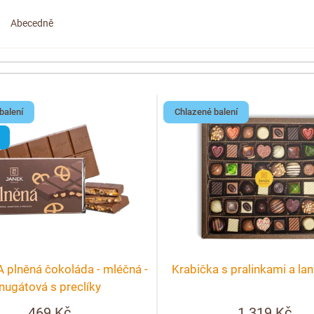
Abecedně
balení
Chlazené balení
plněná čokoláda - mléčná -
Krabička s pralinkami a la
nugátová s preclíky
469 Kč
1 319 Kč