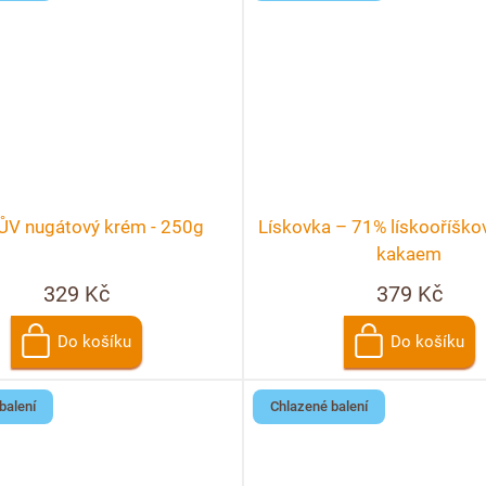
V nugátový krém - 250g
Lískovka – 71% lískooříško
kakaem
329 Kč
379 Kč
Do košíku
Do košíku
balení
Chlazené balení