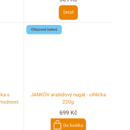
Detail
Chlazené balení
čka s
JANKŮV arašídový nugát - cihlička
+ možnost
220g
699 Kč
Do košíku