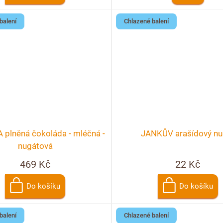
balení
Chlazené balení
plněná čokoláda - mléčná -
JANKŮV arašídový nu
nugátová
469 Kč
22 Kč
Do košíku
Do košíku
balení
Chlazené balení