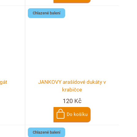
Chlazené balení
gát
JANKOVY arašídové dukáty v
krabičce
120 Kč
Do košíku
Chlazené balení