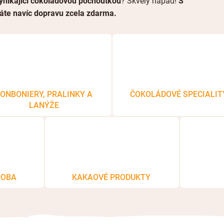
ynikající čokoládovou pochoutkou
? Skvělý nápad!
S
áte navíc dopravu zcela zdarma.
ONBONIERY, PRALINKY A
ČOKOLÁDOVÉ SPECIALIT
LANÝŽE
ROBA
KAKAOVÉ PRODUKTY