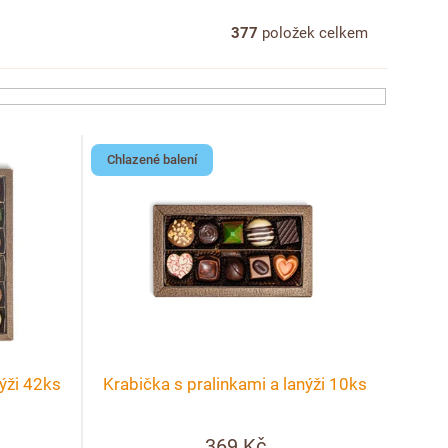
377
položek celkem
Chlazené balení
nýži 42ks
Krabička s pralinkami a lanýži 10ks
369 Kč