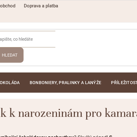
oobchod
Doprava a platba
HLEDAT
ČOKOLÁDA
BONBONIERY, PRALINKY A LANÝŽE
PŘÍLEŽITOS
k k narozeninám pro kama