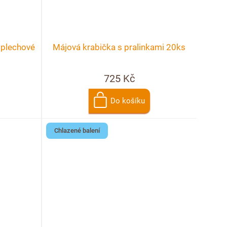
 plechové
Májová krabička s pralinkami 20ks
725 Kč
Do košíku
Chlazené balení