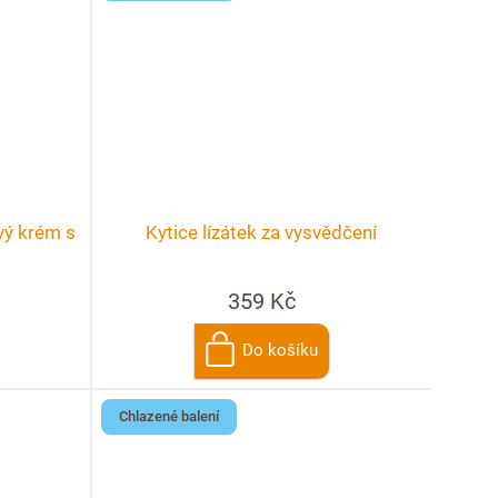
vý krém s
Kytice lízátek za vysvědčení
359 Kč
Do košíku
Chlazené balení