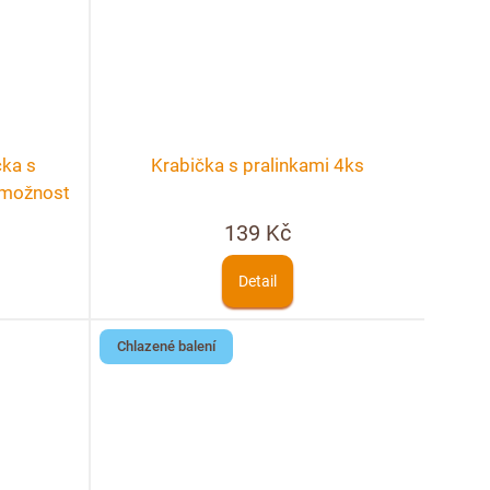
čka s
Krabička s pralinkami 4ks
+ možnost
139 Kč
Detail
Chlazené balení