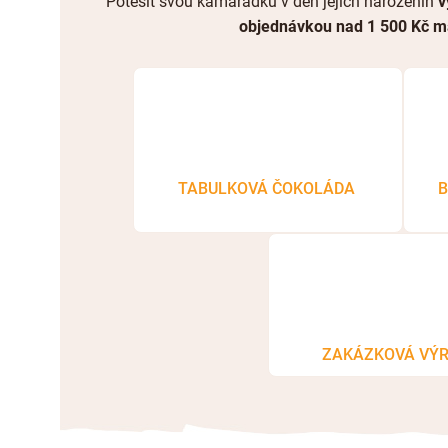
Potěšit svou kamarádku v den jejích narozenin
v
objednávkou
nad 1 500 Kč m
TABULKOVÁ ČOKOLÁDA
B
ZAKÁZKOVÁ VÝ