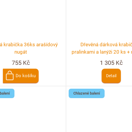
á krabička 36ks arašídový
Dřevěná dárková krabi
nugát
pralinkami a lanýži 20 ks 
personalizace
755 Kč
1 305 Kč
Do košíku
Detail
balení
Chlazené balení