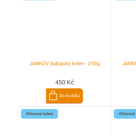
JANKŮV dubajský krém - 250g
JANKŮ
450 Kč
Do košíku
Chlazené balení
Chlazené 