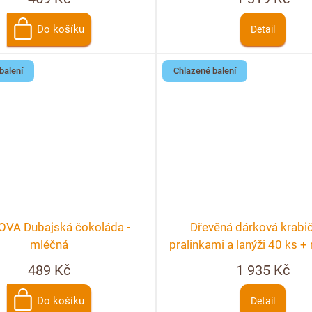
Do košíku
Detail
balení
Chlazené balení
VA Dubajská čokoláda -
Dřevěná dárková krabi
mléčná
pralinkami a lanýži 40 ks 
personalizace
489 Kč
1 935 Kč
Do košíku
Detail