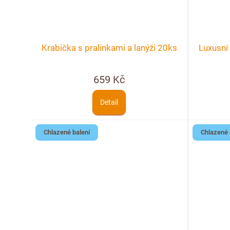
Krabička s pralinkami a lanýži 20ks
Luxusní
659 Kč
Detail
Chlazené balení
Chlazené 