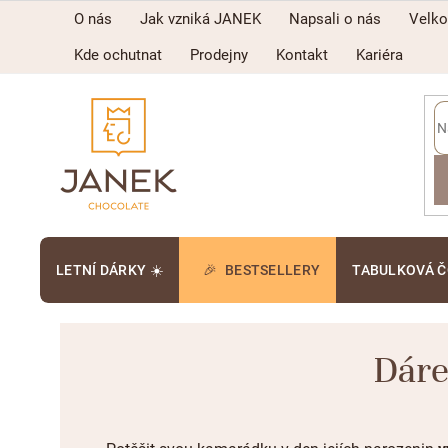
Přejít
O nás
Jak vzniká JANEK
Napsali o nás
Velk
na
obsah
Kde ochutnat
Prodejny
Kontakt
Kariéra
LETNÍ DÁRKY ☀️
BESTSELLERY
TABULKOVÁ 
Dáre