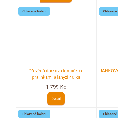
Chlazené balení
Chlazené 
Dřevěná dárková krabička s
JANKOVA 
pralinkami a lanýži 40 ks
1 799 Kč
Detail
Chlazené balení
Chlazené 