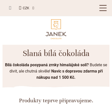
Přejít
NÁKUPNÍ
na
CZK
KOŠÍK
obsah
LETNÍ DÁRKY ☀️
Slaná bílá čokoláda
BESTSELLERY
Bílá čokoláda posypaná zrnky himalájské soli?
Budete se
TABULKOVÁ ČOKOLÁDA
divit, ale chutná skvěle!
Navíc s dopravou zdarma při
nákupu nad 1 500 Kč.
Plněné čokolády
BONBONIERY, PRALINKY A LANÝŽE
Mléčná čokoláda
Bonboniery
PŘÍLEŽITOSTI
Hořká čokoláda
Nugát
Produkty teprve připravujeme.
Letní dárky ☀️
ZAKÁZKOVÁ VÝROBA
Bílá čokoláda
Kusové pralinky a lanýže
Svatební čokolády