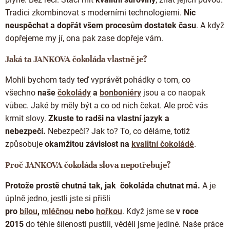
Doplňkový prodej
Tradici zkombinovat s moderními technologiemi.
Nic
neuspěchat a dopřát všem procesům dostatek času
. A když
dopřejeme my jí, ona pak zase dopřeje vám.
Jaká ta JANKOVA čokoláda vlastně je?
Mohli bychom tady teď vyprávět pohádky o tom, co
všechno
naše
čokolády
a
bonboniéry
jsou a co naopak
vůbec. Jaké by měly být a co od nich čekat. Ale proč vás
krmit slovy.
Zkuste to radši na vlastní jazyk a
nebezpečí.
Nebezpečí? Jak to? To, co děláme, totiž
způsobuje
okamžitou závislost na
kvalitní čokoládě
.
Proč JANKOVA čokoláda slova nepotřebuje?
Protože prostě chutná tak, jak
čokoláda
chutnat má.
A je
úplně jedno, jestli jste si přišli
pro
bílou
,
mléčnou
nebo
hořkou
. Když jsme se
v roce
2015
do téhle šílenosti pustili, věděli jsme jediné. Naše práce