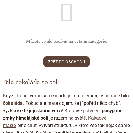
ČOKOLÁDOVÉ SPECIALITY
Bean to bar čokoláda
Dárkové poukazy
Čokoládová lízátka
KAKAOVÉ PRODUKTY
Čokoláda řady Passion
Narozeniny
Čokoládová srdíčka
Lámaná čokoláda
Kakaové boby
Ořechový týden 🍫🥜
Čokoládové figurky
Kakaové máslo
Můžete se ale podívat na ostatní kategorie.
Návrat do školy
Čokoládové krémy
Kakaová hmota
Valentýn ❤
Cibulové chutney
Čokoládové nápoje
ZPĚT DO OBCHODU
Vánoční čokolády
Proteinová čokoláda
Kakaové nibsy
JANEK Merchandise
Čokoládové nářadí
Bílá čokoláda se solí
Kokosový cukr
Exkluzivní (limitované) spolupráce
Obaleno v čokoládě
Kakaové slupky
Když i ta nejjemnější čokoláda je málo jemná, je na řadě
bílá
Snídaňové kaše
čokoláda
.
Pokud ale máte dojem, že jí pořád něco chybí,
Čokoláda k dalšímu zpracování
vyzkoušejte
její slanou verz
i! Křupavé potěšení
posypané
Káva - Coffeespot
zrnky himalájské soli
je rázem na světě.
Kakaové
Ořechy a ovoce
máslo
plné chuti vytváří strukturu, v které vše tak nějak samo
plyne. Bez řečí. Stačí mít
kvalitní suroviny
, znát jejich původ.