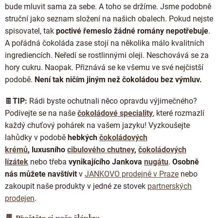
bude mluvit sama za sebe. A toho se držíme. Jsme podobně
struční jako seznam složení na našich obalech. Pokud nejste
spisovatel, tak
poctivé řemeslo žádné romány nepotřebuje
.
A pořádná čokoláda zase stojí na několika málo kvalitních
ingrediencích. Neředí se rostlinnými oleji. Neschovává se za
hory cukru. Naopak. Přiznává se ke všemu ve své nejčistší
podobě.
Není tak ničím jiným než čokoládou bez výmluv.
🍫
TIP:
Rádi byste ochutnali něco opravdu výjimečného?
Podívejte se na naše
čokoládové speciality
, které rozmazlí
každý chuťový pohárek na vašem jazyku! Vyzkoušejte
lahůdky
v podobě
hebkých
čokoládových
krémů
,
luxusního
cibulového chutney
,
čokoládových
lízátek
nebo třeba
vynikajícího Jankova
nugátu
.
Osobně
nás můžete navštívit
v
JANKOVO prodejně v Praze
nebo
zakoupit naše produkty v jedné ze stovek
partnerských
prodejen
.