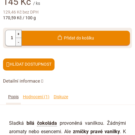
145 Kč
Doplňkový prodej
/ ks
129,46 Kč
bez DPH
Měrná
170,59 Kč / 100 g
cena:
Přidat do košíku
HLÍDAT
Detailní informace
Popis
Hodnocení (1)
Diskuze
Sladká
bílá
čokoláda
provoněná vanilkou. Žádnými
aromaty nebo esencemi. Ale
zrníčky pravé vanilky
. K