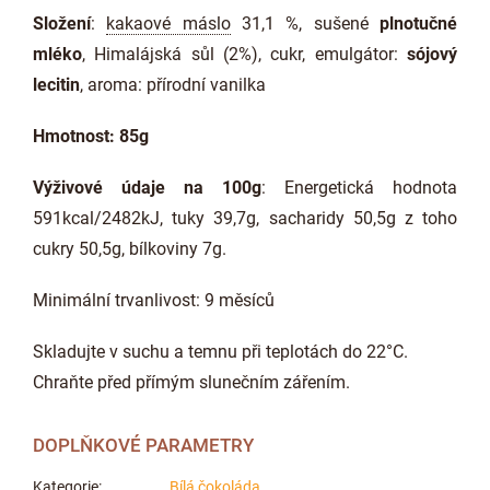
Složení
:
kakaové máslo
31,1 %, sušené
plnotučné
mléko
, Himalájská sůl (2%), cukr, emulgátor:
sójový
lecitin
, aroma: přírodní vanilka
Hmotnost: 85g
Výživové údaje na 100g
: Energetická hodnota
591kcal/2482kJ, tuky 39,7g, sacharidy 50,5g z toho
cukry 50,5g, bílkoviny 7g.
Minimální trvanlivost: 9 měsíců
Skladujte v suchu a temnu při teplotách do 22°C.
Chraňte před přímým slunečním zářením.
DOPLŇKOVÉ PARAMETRY
Kategorie
:
Bílá čokoláda