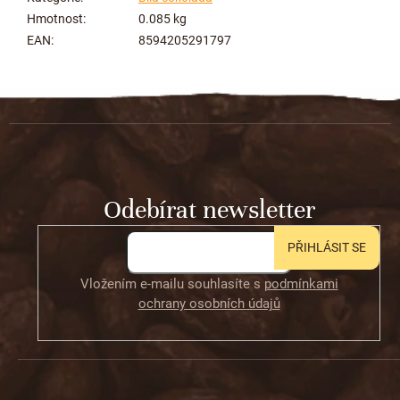
Hmotnost
:
0.085 kg
EAN
:
8594205291797
Z
á
p
a
t
Odebírat newsletter
í
PŘIHLÁSIT SE
Vložením e-mailu souhlasíte s
podmínkami
ochrany osobních údajů