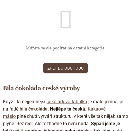
ČOKOLÁDOVÉ SPECIALITY
Bean to bar čokoláda
Dárkové poukazy
Čokoládová lízátka
KAKAOVÉ PRODUKTY
Čokoláda řady Passion
Narozeniny
Čokoládová srdíčka
Lámaná čokoláda
Kakaové boby
Ořechový týden 🍫🥜
Čokoládové figurky
Kakaové máslo
Návrat do školy
Čokoládové krémy
Kakaová hmota
Můžete se ale podívat na ostatní kategorie.
Valentýn ❤
Cibulové chutney
Čokoládové nápoje
Vánoční čokolády
Proteinová čokoláda
ZPĚT DO OBCHODU
Kakaové nibsy
JANEK Merchandise
Čokoládové nářadí
Kokosový cukr
Exkluzivní (limitované) spolupráce
Bílá čokoláda české výroby
Obaleno v čokoládě
Kakaové slupky
Snídaňové kaše
Když i ta nejjemnější
čokoládová tabulka
je málo jemná, je
Čokoláda k dalšímu zpracování
na řadě
bílá čokoláda
.
Nejlépe ta česká.
Kakaové
Káva - Coffeespot
máslo
plné chuti vytváří strukturu, v které vše tak nějak samo
Ořechy a ovoce
plyne. Bez řečí. Ale rozhodně to není nuda.
Sypali jsme je
totiž
chilli
,
pepřem
,
jahodami
nebo
ořechy
.
Tak, aby to do