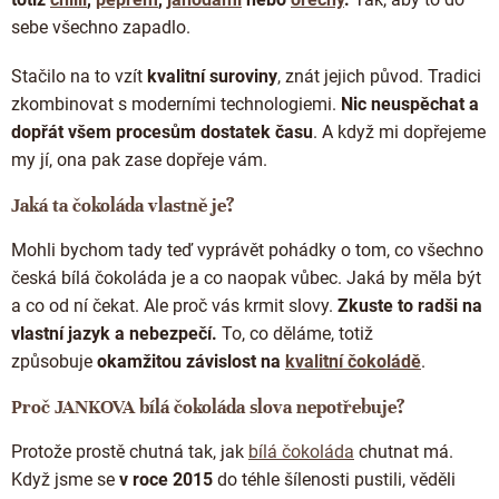
Doplňkový prodej
sebe všechno zapadlo.
Stačilo na to vzít
kvalitní suroviny
, znát jejich původ. Tradici
zkombinovat s moderními technologiemi.
Nic neuspěchat a
dopřát všem procesům dostatek času
. A když mi dopřejeme
my jí, ona pak zase dopřeje vám.
Jaká ta čokoláda vlastně je?
Mohli bychom tady teď vyprávět pohádky o tom, co všechno
česká bílá čokoláda je a co naopak vůbec. Jaká by měla být
a co od ní čekat. Ale proč vás krmit slovy.
Zkuste to radši na
vlastní jazyk a nebezpečí.
To, co děláme, totiž
způsobuje
okamžitou závislost na
kvalitní čokoládě
.
Proč JANKOVA bílá čokoláda slova nepotřebuje?
Protože prostě chutná tak, jak
bílá čokoláda
chutnat má.
Když jsme se
v roce 2015
do téhle šílenosti pustili, věděli