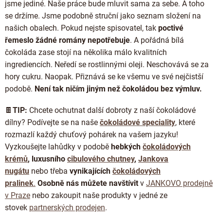
jsme jediné. Naše práce bude mluvit sama za sebe. A toho
se držíme. Jsme podobně struční jako seznam složení na
našich obalech. Pokud nejste spisovatel, tak
poctivé
řemeslo žádné romány nepotřebuje
. A pořádná bílá
čokoláda zase stojí na několika málo kvalitních
ingrediencích. Neředí se rostlinnými oleji. Neschovává se za
hory cukru. Naopak. Přiznává se ke všemu ve své nejčistší
podobě.
Není tak ničím jiným než čokoládou bez výmluv.
🍫
TIP:
Chcete ochutnat další dobroty z naší čokoládové
dílny? Podívejte se na naše
čokoládové speciality
, které
rozmazlí každý chuťový pohárek na vašem jazyku!
Vyzkoušejte lahůdky
v podobě
hebkých
čokoládových
krémů
,
luxusního
cibulového chutney
,
Jankova
nugátu
nebo třeba
vynikajících
čokoládových
pralinek
.
Osobně nás můžete navštívit
v
JANKOVO prodejně
v Praze
nebo zakoupit naše produkty v jedné ze
stovek
partnerských prodejen
.