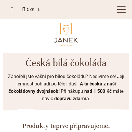
Přejít
NÁKUPNÍ
na
CZK
KOŠÍK
obsah
LETNÍ DÁRKY ☀️
Česká bílá čokoláda
BESTSELLERY
Zahořeli jste vášní pro bílou čokoládu? Nedivíme se! Její
TABULKOVÁ ČOKOLÁDA
jemnost pohladí po těle i duši.
A ta česká z naší
čokoládovny dvojnásob!
Při nákupu
nad 1 500 Kč
máte
Plněné čokolády
BONBONIERY, PRALINKY A LANÝŽE
navíc
dopravu zdarma
.
Mléčná čokoláda
Bonboniery
PŘÍLEŽITOSTI
Hořká čokoláda
Nugát
Letní dárky ☀️
ZAKÁZKOVÁ VÝROBA
Produkty teprve připravujeme.
Bílá čokoláda
Kusové pralinky a lanýže
Svatební čokolády