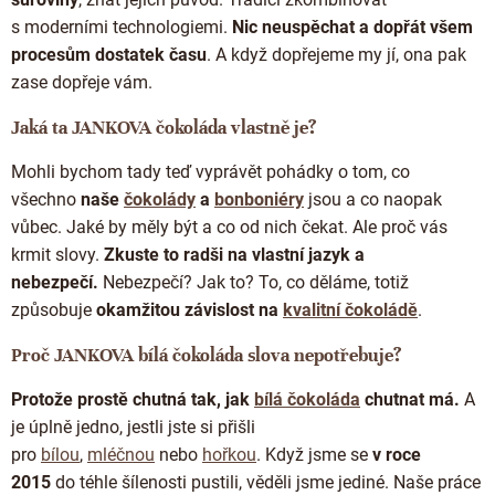
Doplňkový prodej
s moderními technologiemi.
Nic neuspěchat a dopřát všem
procesům dostatek času
. A když dopřejeme my jí, ona pak
zase dopřeje vám.
Jaká ta JANKOVA čokoláda vlastně je?
Mohli bychom tady teď vyprávět pohádky o tom, co
všechno
naše
čokolády
a
bonboniéry
jsou a co naopak
vůbec. Jaké by měly být a co od nich čekat. Ale proč vás
krmit slovy.
Zkuste to radši na vlastní jazyk a
nebezpečí.
Nebezpečí? Jak to? To, co děláme, totiž
způsobuje
okamžitou závislost na
kvalitní čokoládě
.
Proč JANKOVA bílá čokoláda slova nepotřebuje?
Protože prostě chutná tak, jak
bílá čokoláda
chutnat má.
A
je úplně jedno, jestli jste si přišli
pro
bílou
,
mléčnou
nebo
hořkou
. Když jsme se
v roce
2015
do téhle šílenosti pustili, věděli jsme jediné. Naše práce