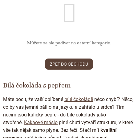
ČOKOLÁDOVÉ SPECIALITY
Bean to bar čokoláda
Dárkové poukazy
Čokoládová lízátka
KAKAOVÉ PRODUKTY
Čokoláda řady Passion
Narozeniny
Čokoládová srdíčka
Lámaná čokoláda
Kakaové boby
Ořechový týden 🍫🥜
Čokoládové figurky
Kakaové máslo
Můžete se ale podívat na ostatní kategorie.
Návrat do školy
Čokoládové krémy
Kakaová hmota
Valentýn ❤
Cibulové chutney
Čokoládové nápoje
ZPĚT DO OBCHODU
Vánoční čokolády
Proteinová čokoláda
Kakaové nibsy
JANEK Merchandise
Čokoládové nářadí
Bílá čokoláda s pepřem
Kokosový cukr
Exkluzivní (limitované) spolupráce
Obaleno v čokoládě
Kakaové slupky
Máte pocit, že vaší oblíbené
bílé čokoládě
něco chybí? Něco,
Snídaňové kaše
co by vás jemně pálilo na jazyku a zahřálo u srdce? Tím
Čokoláda k dalšímu zpracování
něčím jsou kuličky pepře - do bílé čokolády jako
Káva - Coffeespot
stvořené.
Kakaové máslo
plné chuti vytváří strukturu, v které
Ořechy a ovoce
vše tak nějak samo plyne. Bez řečí. Stačí mít
kvalitní
suroviny
, znát jejich původ. Tradici zkombinovat