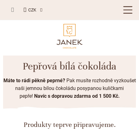
Přejít
NÁKUPNÍ
na
CZK
KOŠÍK
obsah
LETNÍ DÁRKY ☀️
Pepřová bílá čokoláda
BESTSELLERY
Máte to rádi pěkně peprné?
Pak musíte rozhodně vyzkoušet
TABULKOVÁ ČOKOLÁDA
naši jemnou bílou čokoládu posypanou kuličkami
pepře!
Navíc s dopravou zdarma od 1 500 Kč.
Plněné čokolády
BONBONIERY, PRALINKY A LANÝŽE
Mléčná čokoláda
Bonboniery
PŘÍLEŽITOSTI
Hořká čokoláda
Nugát
Produkty teprve připravujeme.
Letní dárky ☀️
ZAKÁZKOVÁ VÝROBA
Bílá čokoláda
Kusové pralinky a lanýže
Svatební čokolády