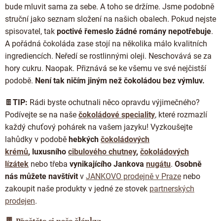
bude mluvit sama za sebe. A toho se držíme. Jsme podobně
struční jako seznam složení na našich obalech. Pokud nejste
spisovatel, tak
poctivé řemeslo žádné romány nepotřebuje
.
A pořádná čokoláda zase stojí na několika málo kvalitních
ingrediencích. Neředí se rostlinnými oleji. Neschovává se za
hory cukru. Naopak. Přiznává se ke všemu ve své nejčistší
podobě.
Není tak ničím jiným než čokoládou bez výmluv.
🍫
TIP:
Rádi byste ochutnali něco opravdu výjimečného?
Podívejte se na naše
čokoládové speciality
, které rozmazlí
každý chuťový pohárek na vašem jazyku! Vyzkoušejte
lahůdky
v podobě
hebkých
čokoládových
krémů
,
luxusního
cibulového chutney
,
čokoládových
lízátek
nebo třeba
vynikajícího Jankova
nugátu
.
Osobně
nás můžete navštívit
v
JANKOVO prodejně v Praze
nebo
zakoupit naše produkty v jedné ze stovek
partnerských
prodejen
.