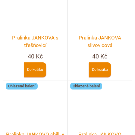
Pralinka JANKOVA s
Pralinka JANKOVA
třešňovicí
slivovicová
40 Kč
40 Kč
Do košíku
Do košíku
Chlazené balení
Chlazené balení
Pralinka JANKOVO chilli v
Pralinka JANKOVO