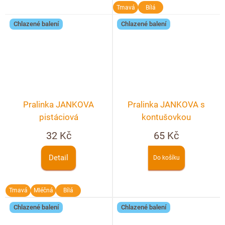
Tmavá
Bílá
Chlazené balení
Chlazené balení
Pralinka JANKOVA
Pralinka JANKOVA s
pistáciová
kontušovkou
32 Kč
65 Kč
Detail
Do košíku
Tmavá
Mléčná
Bílá
Chlazené balení
Chlazené balení