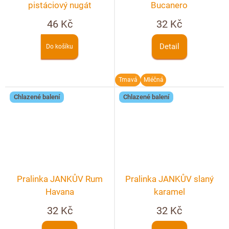
pistáciový nugát
Bucanero
46 Kč
32 Kč
Detail
Do košíku
Tmavá
Mléčná
Chlazené balení
Chlazené balení
Pralinka JANKŮV Rum
Pralinka JANKŮV slaný
Havana
karamel
32 Kč
32 Kč