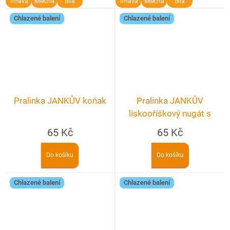
Tmavá
Mléčná
Bílá
Tmavá
Mléčná
Bílá
Chlazené balení
Chlazené balení
Pralinka JANKŮV koňak
Pralinka JANKŮV
lískooříškový nugát s
lískovým ořechem
65 Kč
65 Kč
Do košíku
Do košíku
Chlazené balení
Chlazené balení