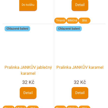
Detail
Do košíku
Tmavá
Mléčná
Bílá
Chlazené balení
Chlazené balení
Pralinka JANKŮV jablečný
Pralinka JANKŮV karamel
karamel
32 Kč
32 Kč
Detail
Detail