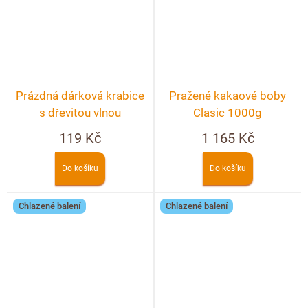
Prázdná dárková krabice
Pražené kakaové boby
s dřevitou vlnou
Clasic 1000g
119 Kč
1 165 Kč
Do košíku
Do košíku
Chlazené balení
Chlazené balení