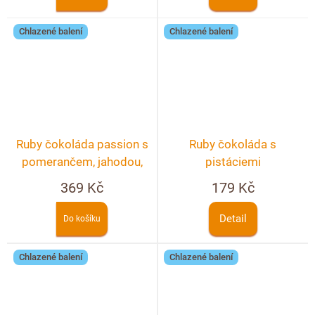
Chlazené balení
Chlazené balení
Ruby čokoláda passion s
Ruby čokoláda s
pomerančem, jahodou,
pistáciemi
pistácií a květem růže
369 Kč
179 Kč
Detail
Do košíku
Chlazené balení
Chlazené balení