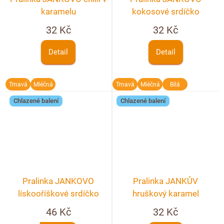
karamelu
kokosové srdíčko
32 Kč
32 Kč
Detail
Detail
Tmavá
Mléčná
Tmavá
Mléčná
Bílá
Chlazené balení
Chlazené balení
Pralinka JANKOVO
Pralinka JANKŮV
lískooříškové srdíčko
hruškový karamel
46 Kč
32 Kč