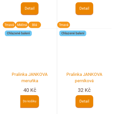
Detail
Detail
Tmavá
Mléčná
Bílá
Tmavá
Chlazené balení
Chlazené balení
Pralinka JANKOVA
Pralinka JANKOVA
meruňka
perníková
40 Kč
32 Kč
Detail
Do košíku