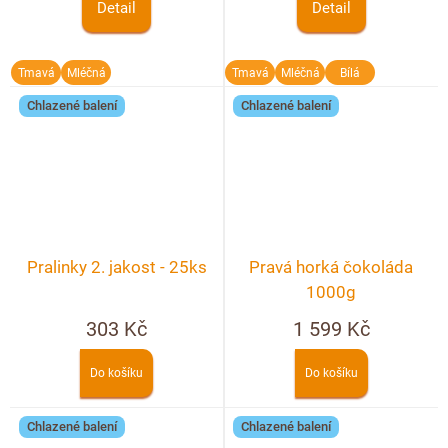
Detail
Detail
Tmavá
Mléčná
Tmavá
Mléčná
Bílá
Chlazené balení
Chlazené balení
Pralinky 2. jakost - 25ks
Pravá horká čokoláda
1000g
303 Kč
1 599 Kč
Do košíku
Do košíku
Chlazené balení
Chlazené balení