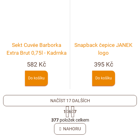
Sekt Cuvée Barborka
Snapback čepice JANEK
Extra Brut 0,75l - Kadrnka
logo
582 Kč
395 Kč
Do košíku
Do košíku
NAČÍST 17 DALŠÍCH
S
1
6
7
t
O
r
377
položek celkem
v
á
l
NAHORU
n
á
k