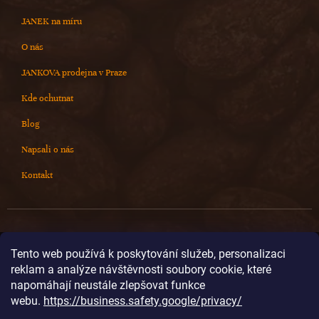
JANEK na míru
O nás
JANKOVA prodejna v Praze
Kde ochutnat
Blog
Napsali o nás
Kontakt
Kontakt
Tento web používá k poskytování služeb, personalizaci
reklam a analýze návštěvnosti soubory cookie, které
info
@
cokoladovnajanek.cz
napomáhají neustále zlepšovat funkce
+420 778 716 678
webu.
https://business.safety.google/privacy/
cokoladovnajanek