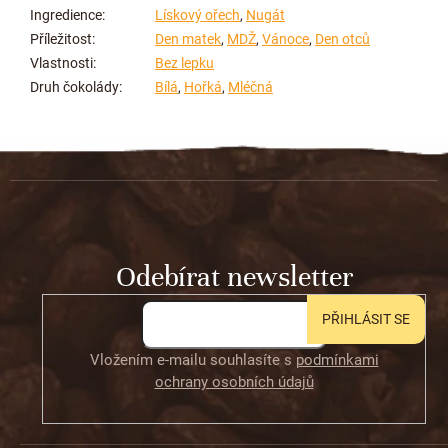
Ingredience
:
Lískový ořech
,
Nugát
Příležitost
:
Den matek
,
MDŽ
,
Vánoce
,
Den otců
Vlastnosti
:
Bez lepku
Druh čokolády
:
Bílá
,
Hořká
,
Mléčná
Z
á
p
a
t
Odebírat newsletter
í
PŘIHLÁSIT SE
Vložením e-mailu souhlasíte s
podmínkami
ochrany osobních údajů