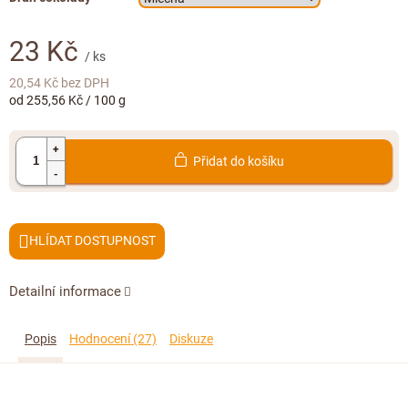
Doplňkový prodej
23 Kč
/ ks
20,54 Kč bez DPH
Měrná
od 255,56 Kč / 100 g
cena:
Přidat do košíku
HLÍDAT
Detailní informace
Popis
Hodnocení (27)
Diskuze