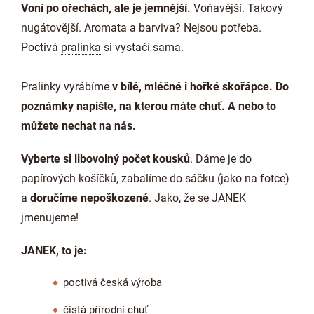
Voní po ořechách, ale je jemnější.
Voňavější. Takový
nugátovější. Aromata a barviva? Nejsou potřeba.
Poctivá
pralinka
si vystačí sama.
Pralinky vyrábíme
v bílé, mléčné i hořké skořápce. Do
poznámky napište, na kterou máte chuť. A nebo to
můžete nechat na nás.
Vyberte si libovolný počet kousků
. Dáme je do
papírových košíčků, zabalíme do sáčku (jako na fotce)
a
doručíme nepoškozené
. Jako, že se JANEK
jmenujeme!
JANEK, to je:
poctivá česká výroba
čistá přírodní chuť