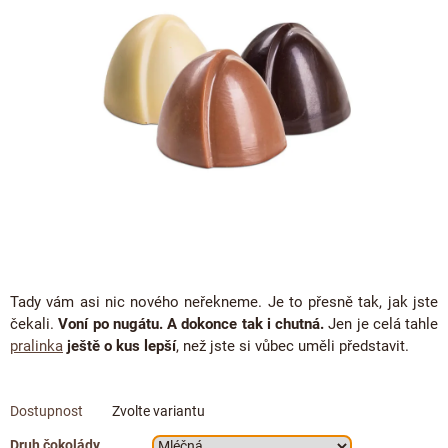
ČOKOLÁDOVÉ SPECIALITY
5
Bean to bar čokoláda
Dárkové poukazy
hvězdiček.
Čokoládová lízátka
KAKAOVÉ PRODUKTY
Čokoláda řady Passion
Narozeniny
Čokoládová srdíčka
Lámaná čokoláda
Kakaové boby
Ořechový týden 🍫🥜
Čokoládové figurky
Kakaové máslo
Návrat do školy
Čokoládové krémy
Kakaová hmota
Valentýn ❤
Cibulové chutney
Čokoládové nápoje
Vánoční čokolády
Proteinová čokoláda
Kakaové nibsy
JANEK Merchandise
Čokoládové nářadí
Kokosový cukr
Exkluzivní (limitované) spolupráce
Tady vám asi nic nového neřekneme. Je to přesně tak, jak jste
Obaleno v čokoládě
Kakaové slupky
čekali.
Voní po nugátu. A dokonce tak i chutná.
Jen je celá tahle
Snídaňové kaše
pralinka
ještě o kus lepší
, než jste si vůbec uměli představit.
Čokoláda k dalšímu zpracování
Káva - Coffeespot
Zvolte variantu
Ořechy a ovoce
Druh čokolády