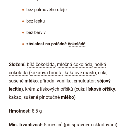
bez palmového oleje
bez lepku
bez barviv
závislost na pořádné
čokoládě
Složení:
bílá čokoláda
,
mléčná čokoláda
,
hořká
čokoláda
(
kakaová hmota
,
kakaové máslo
, cukr,
sušené
mléko
, přírodní vanilka, emulgátor:
sójový
lecitin
),
krém
z lískových oříšků (cukr,
lískové oříšky
,
kakao
, sušené plnotučné
mléko
)
Hmotnost:
8,5 g
Min. trvanlivost:
5 měsíců (při správném skladování)