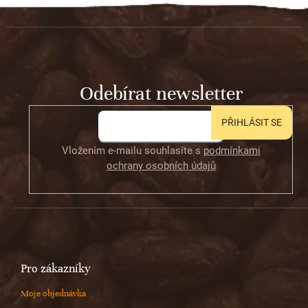
Z
á
p
a
t
Odebírat newsletter
í
PŘIHLÁSIT SE
Vložením e-mailu souhlasíte s
podmínkami
ochrany osobních údajů
Pro zákazníky
Moje objednávka