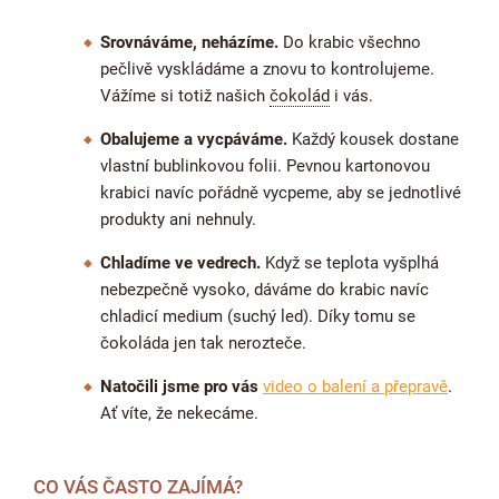
Srovnáváme, neházíme.
Do krabic všechno
pečlivě vyskládáme a znovu to kontrolujeme.
Vážíme si totiž našich
čokolád
i vás.
Obalujeme a vycpáváme.
Každý kousek dostane
vlastní bublinkovou folii. Pevnou kartonovou
krabici navíc pořádně vycpeme, aby se jednotlivé
produkty ani nehnuly.
Chladíme ve vedrech.
Když se teplota vyšplhá
nebezpečně vysoko, dáváme do krabic navíc
chladicí medium (suchý led). Díky tomu se
čokoláda jen tak nerozteče.
Natočili jsme pro vás
video o balení a přepravě
.
Ať víte, že nekecáme.
CO VÁS ČASTO ZAJÍMÁ?