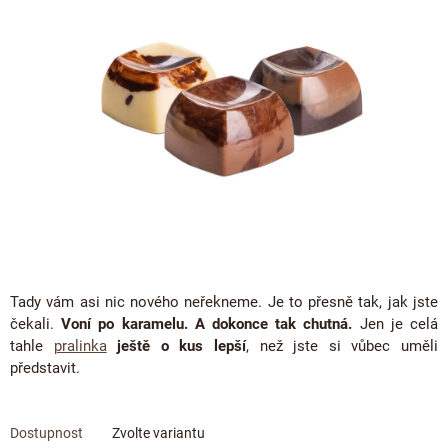
ČOKOLÁDOVÉ SPECIALITY
5
Bean to bar čokoláda
Dárkové poukazy
hvězdiček.
Čokoládová lízátka
KAKAOVÉ PRODUKTY
Čokoláda řady Passion
Narozeniny
Čokoládová srdíčka
Lámaná čokoláda
Kakaové boby
Ořechový týden 🍫🥜
Čokoládové figurky
Kakaové máslo
Návrat do školy
Čokoládové krémy
Kakaová hmota
Valentýn ❤
Cibulové chutney
Čokoládové nápoje
Vánoční čokolády
Proteinová čokoláda
Kakaové nibsy
JANEK Merchandise
Čokoládové nářadí
Kokosový cukr
Exkluzivní (limitované) spolupráce
Tady vám asi nic nového neřekneme. Je to přesně tak, jak jste
Obaleno v čokoládě
Kakaové slupky
čekali.
Voní po karamelu. A dokonce tak chutná.
Jen je celá
Snídaňové kaše
tahle
pralinka
ještě o kus lepší
, než jste si vůbec uměli
Čokoláda k dalšímu zpracování
představit.
Káva - Coffeespot
Ořechy a ovoce
Zvolte variantu