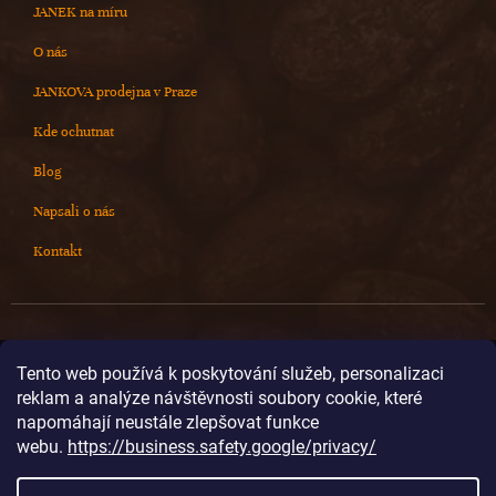
JANEK na míru
O nás
JANKOVA prodejna v Praze
Kde ochutnat
Blog
Napsali o nás
Kontakt
Kontakt
Tento web používá k poskytování služeb, personalizaci
reklam a analýze návštěvnosti soubory cookie, které
info
@
cokoladovnajanek.cz
napomáhají neustále zlepšovat funkce
+420 778 716 678
webu.
https://business.safety.google/privacy/
cokoladovnajanek