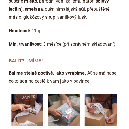
sušené
mléko
, přírodní vanilka, emulgátor:
sójový
lecitin
),
smetana
, cukr, himalájská sůl, přepuštěné
máslo, glukózový sirup, vanilkový lusk.
Hmotnost:
11 g
Min. trvanlivost:
3 měsíce (při správném skladování)
BALIT? UMÍME!
Balíme stejně poctivě, jako vyrábíme.
Ať se má naše
čokoláda
na cestě k vám jako v bavlnce.