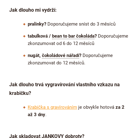
Jak dlouho mi vydrží:
pralinky?
Doporučujeme sníst do 3 měsíců
tabulková /
bean to bar čokoláda
?
Doporučujeme
zkonzumovat od 6 do 12 měsíců
nugát,
čokoládové nářadí
?
Doporučujeme
zkonzumovat do 12 měsíců.
Jak dlouho trvá vygravírování vlastního vzkazu na
krabičku?
Krabička s gravírováním
je obvykle hotová
za 2
až 3 dny
.
Jak skladovat JANKOVY dobroty?