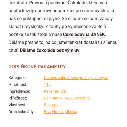
čokoládu. Pravou a poctivou. Čokoládu, která vám
naplní každý chuťový pohárek až po samotný okraj a
pak se postupně rozplyne. Se slinami se nám začaly
sbíhat i myšlenky. Z touhy po výjimečné kvalitě a
požitku se tak zrodila naše
Čokoládovna JANEK
.
Děláme přesně to, na co jsme tenkrát dostali tu šílenou
chuť.
Děláme čokoládu bez výmluv
.
DOPLŇKOVÉ PARAMETRY
Kategorie
:
Kusové čokoládové pralinky a lanýže
Hmotnost
:
11g
Ingredience
:
Karamel
,
Sůl
Příležitost
:
Den matek
,
MDŽ
,
Den otců
Vlastnosti
:
Bez lepku
Druh čokolády
:
Bílá
,
Hořká
,
Mléčná