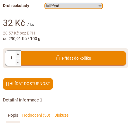
Doplňkový prodej
Druh čokolády
32 Kč
/ ks
28,57 Kč bez DPH
Měrná
od 290,91 Kč / 100 g
cena:
Přidat do košíku
HLÍDAT
Detailní informace
Popis
Hodnocení (50)
Diskuze