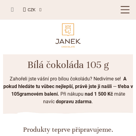
Přejít
NÁKUPNÍ
na
CZK
KOŠÍK
obsah
LETNÍ DÁRKY ☀️
Bílá čokoláda 105 g
BESTSELLERY
Zahořeli jste vášní pro bílou čokoládu? Nedivíme se!
A
TABULKOVÁ ČOKOLÁDA
pokud hledáte tu vůbec nejlepší, právě jste ji našli
—
třeba v
105gramovém balení.
Při nákupu
nad 1 500 Kč
máte
Plněné čokolády
BONBONIERY, PRALINKY A LANÝŽE
navíc
dopravu zdarma
.
Mléčná čokoláda
Bonboniery
PŘÍLEŽITOSTI
Hořká čokoláda
Nugát
Letní dárky ☀️
ZAKÁZKOVÁ VÝROBA
Produkty teprve připravujeme.
Bílá čokoláda
Kusové pralinky a lanýže
Svatební čokolády