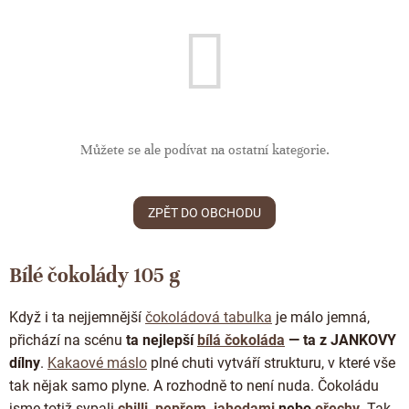
ČOKOLÁDOVÉ SPECIALITY
Bean to bar čokoláda
Dárkové poukazy
Čokoládová lízátka
KAKAOVÉ PRODUKTY
Čokoláda řady Passion
Narozeniny
Čokoládová srdíčka
Lámaná čokoláda
Kakaové boby
Ořechový týden 🍫🥜
Čokoládové figurky
Kakaové máslo
Návrat do školy
Čokoládové krémy
Kakaová hmota
Můžete se ale podívat na ostatní kategorie.
Valentýn ❤
Cibulové chutney
Čokoládové nápoje
Vánoční čokolády
Proteinová čokoláda
ZPĚT DO OBCHODU
Kakaové nibsy
JANEK Merchandise
Čokoládové nářadí
Kokosový cukr
Exkluzivní (limitované) spolupráce
Bílé čokolády 105 g
Obaleno v čokoládě
Kakaové slupky
Snídaňové kaše
Když i ta nejjemnější
čokoládová tabulka
je málo jemná,
Čokoláda k dalšímu zpracování
přichází na scénu
ta nejlepší
bílá čokoláda
— ta z JANKOVY
Káva - Coffeespot
dílny
.
Kakaové máslo
plné chuti vytváří strukturu, v které vše
Ořechy a ovoce
tak nějak samo plyne. A rozhodně to není nuda. Čokoládu
jsme totiž sypali
chilli
,
pepřem
,
jahodami
nebo
ořechy
. Tak,