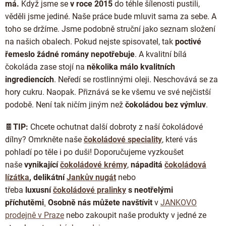
má.
Když jsme se
v roce 2015
do téhle šílenosti pustili,
věděli jsme jediné. Naše práce bude mluvit sama za sebe. A
toho se držíme. Jsme podobně struční jako seznam složení
na našich obalech. Pokud nejste spisovatel, tak
poctivé
řemeslo žádné romány nepotřebuje
. A kvalitní bílá
čokoláda zase stojí na
několika málo kvalitních
ingrediencích
. Neředí se rostlinnými oleji. Neschovává se za
hory cukru. Naopak. Přiznává se ke všemu ve své nejčistší
podobě. Není tak ničím jiným než
čokoládou bez výmluv
.
🍫
TIP:
Chcete ochutnat další dobroty z naší čokoládové
dílny? Omrkněte naše
čokoládové speciality
, které vás
pohladí po těle i po duši! Doporučujeme vyzkoušet
naše
vynikající
čokoládové krémy
,
nápaditá
čokoládová
lízátka
, delikátní
Jankův nugát
nebo
třeba
luxusní
čokoládové pralinky
s neotřelými
příchutěmi
.
Osobně nás můžete navštívit
v
JANKOVO
prodejně v Praze
nebo zakoupit naše produkty v jedné ze