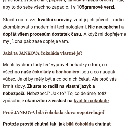
Doplňkový prodej
aby to do sebe všechno zapadlo.
I v 105gramové verzi.
Stačilo na to vzít
kvalitní suroviny
, znát jejich původ. Tradici
zkombinovat s moderními technologiemi.
Nic neuspěchat a
dopřát všem procesům dostatek času.
A když mi dopřejeme
my jí, ona pak zase dopřeje vám.
Jaká ta JANKOVA čokoláda vlastně je?
Mohli bychom tady teď vyprávět pohádky o tom, co
všechno
naše
čokolády
a
bonboniéry
jsou a co naopak
vůbec. Jaké by měly být a co od nich čekat. Ale proč vás
krmit slovy.
Zkuste to radši na vlastní jazyk a
nebezpečí.
Nebezpečí? Jak to? To, co děláme, totiž
způsobuje
okamžitou závislost na
kvalitní čokoládě
.
Proč JANKOVA bílá čokoláda slova nepotřebuje?
Protože prostě chutná tak, jak
bílá čokoláda
chutnat