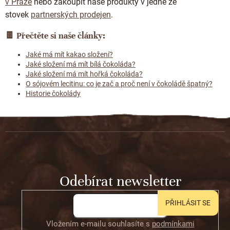
v Praze
nebo zakoupit naše produkty v jedné ze
stovek
partnerských prodejen
.
🍫
Přečtěte si naše články:
Jaké má mít kakao složení?
Jaké složení má mít bílá čokoláda?
Jaké složení má mít hořká čokoláda?
O sójovém lecitinu: co je zač a proč není v čokoládě špatný?
Historie čokolády
Z
á
p
a
t
Odebírat newsletter
í
PŘIHLÁSIT SE
Vložením e-mailu souhlasíte s
podmínkami