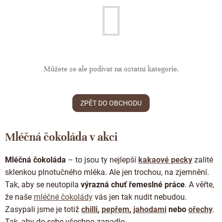
ČOKOLÁDOVÉ SPECIALITY
Bean to bar čokoláda
Dárkové poukazy
Čokoládová lízátka
KAKAOVÉ PRODUKTY
Čokoláda řady Passion
Narozeniny
Čokoládová srdíčka
Lámaná čokoláda
Kakaové boby
Ořechový týden 🍫🥜
Čokoládové figurky
Kakaové máslo
Můžete se ale podívat na ostatní kategorie.
Návrat do školy
Čokoládové krémy
Kakaová hmota
Valentýn ❤
Cibulové chutney
Čokoládové nápoje
ZPĚT DO OBCHODU
Vánoční čokolády
Proteinová čokoláda
Kakaové nibsy
JANEK Merchandise
Čokoládové nářadí
Mléčná čokoláda v akci
Kokosový cukr
Exkluzivní (limitované) spolupráce
Obaleno v čokoládě
Kakaové slupky
Mléčná čokoláda
–
to jsou ty nejlepší
kakaové pecky
zalité
Snídaňové kaše
sklenkou plnotučného mléka.
Ale jen trochou, na zjemnění.
Čokoláda k dalšímu zpracování
Tak, aby se neutopila
výrazná chuť řemeslné práce
. A věřte,
Káva - Coffeespot
že naše
mléčné čokolády
vás jen tak nudit nebudou.
Ořechy a ovoce
Zasypali jsme je totiž
chilli
,
pepřem
,
jahodami
nebo
ořechy
.
Tak, aby do sebe všechno zapadlo.