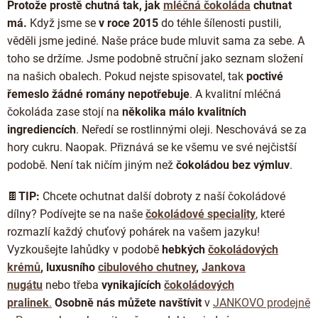
Protože prostě chutná tak, jak
mléčná čokoláda
chutnat
má.
Když jsme se
v roce 2015
do téhle šílenosti pustili,
věděli jsme jediné. Naše práce bude mluvit sama za sebe. A
toho se držíme. Jsme podobně struční jako seznam složení
na našich obalech. Pokud nejste spisovatel, tak
poctivé
řemeslo žádné romány nepotřebuje
. A kvalitní mléčná
čokoláda zase stojí na
několika málo kvalitních
ingrediencích
. Neředí se rostlinnými oleji. Neschovává se za
hory cukru. Naopak. Přiznává se ke všemu ve své nejčistší
podobě. Není tak ničím jiným než
čokoládou bez výmluv
.
🍫
TIP:
Chcete ochutnat další dobroty z naší čokoládové
dílny? Podívejte se na naše
čokoládové speciality
, které
rozmazlí každý chuťový pohárek na vašem jazyku!
Vyzkoušejte lahůdky
v podobě
hebkých
čokoládových
krémů
,
luxusního
cibulového chutney
,
Jankova
nugátu
nebo třeba
vynikajících
čokoládových
pralinek
.
Osobně nás můžete navštívit
v
JANKOVO prodejně