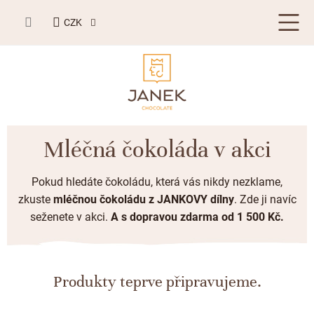
Přejít
NÁKUPNÍ
na
CZK
KOŠÍK
obsah
LETNÍ DÁRKY ☀️
Mléčná čokoláda v akci
BESTSELLERY
Pokud hledáte čokoládu, která vás nikdy nezklame,
TABULKOVÁ ČOKOLÁDA
zkuste
mléčnou čokoládu
z JANKOVY dílny
. Zde ji navíc
seženete v akci.
A s dopravou zdarma od 1 500 Kč.
Plněné čokolády
BONBONIERY, PRALINKY A LANÝŽE
Mléčná čokoláda
Bonboniery
PŘÍLEŽITOSTI
Hořká čokoláda
Nugát
Produkty teprve připravujeme.
Letní dárky ☀️
ZAKÁZKOVÁ VÝROBA
Bílá čokoláda
Kusové pralinky a lanýže
Svatební čokolády