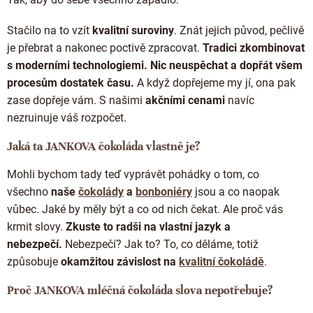
Doplňkový prodej
Stačilo na to vzít
kvalitní suroviny
. Znát jejich původ, pečlivě
je přebrat a nakonec poctivě zpracovat.
Tradici zkombinovat
s moderními technologiemi. Nic neuspěchat a dopřát všem
procesům dostatek času
.
A když dopřejeme my jí, ona pak
zase dopřeje vám. S našimi
akčními cenami
navíc
nezruinuje váš rozpočet.
Jaká ta JANKOVA čokoláda vlastně je?
Mohli bychom tady teď vyprávět pohádky o tom, co
všechno
naše
čokolády
a
bonboniéry
jsou a co naopak
vůbec. Jaké by měly být a co od nich čekat. Ale proč vás
krmit slovy.
Zkuste to radši na vlastní jazyk a
nebezpečí.
Nebezpečí? Jak to? To, co děláme, totiž
způsobuje
okamžitou závislost na
kvalitní čokoládě
.
Proč JANKOVA mléčná čokoláda slova nepotřebuje?