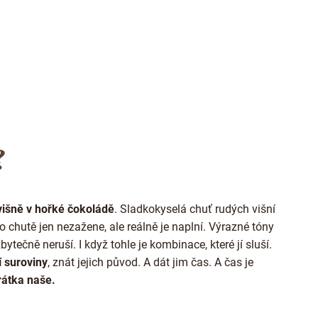
O
v
?
l
á
d
a
višně v hořké čokoládě
. Sladkokyselá chuť rudých višní
c
í
To chutě jen nezažene, ale reálně je naplní. Výrazné tóny
p
zbytečně neruší. I když tohle je kombinace, které jí sluší.
r
í suroviny
, znát jejich původ. A dát jim čas. A čas je
v
k
rátka naše.
y
v