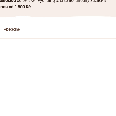
čokoládu
od JANKA. Vychutnejte si tento lahodný zážitek
s
rma od 1 500 Kč
.
Abecedně