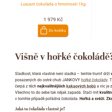
o
p
Luxusní čokoláda o hmotnosti 1kg
d
r
1 979 Kč
u
o
k
Do košíku
d
t
u
ů
Višně v hořké čokoládě
k
t
Sladkost, která vlastně není sladká – tenhle trumf drží
ů
posazených do ostré chuti JANKOVY
hořké čokolády
. 
čerpá z těch
nejkvalitnějších
kakaových bobů
a nic je 
Všechno to do sebe tak nějak zapadá. Stačí mít
kvalitn
v tomhle případě pořádná čokoláda.
Hořká a svěží. Zk
Jaká ta čokoláda vlastně je?