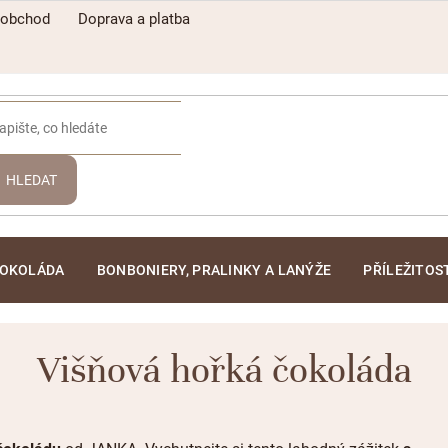
oobchod
Doprava a platba
HLEDAT
ČOKOLÁDA
BONBONIERY, PRALINKY A LANÝŽE
PŘÍLEŽITOS
Višňová hořká čokoláda