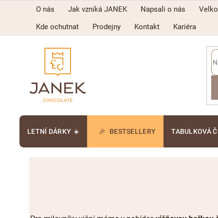
Přejít
O nás
Jak vzniká JANEK
Napsali o nás
Velk
na
obsah
Kde ochutnat
Prodejny
Kontakt
Kariéra
LETNÍ DÁRKY ☀️
BESTSELLERY
TABULKOVÁ 