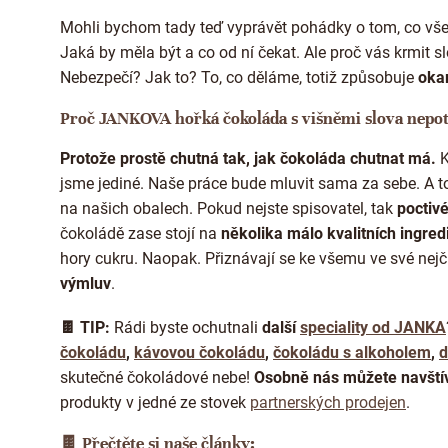
Mohli bychom tady teď vyprávět pohádky o tom, co vše
Jaká by měla být a co od ní čekat. Ale proč vás krmit s
Nebezpečí? Jak to? To, co děláme, totiž způsobuje
oka
Proč JANKOVA hořká čokoláda s višněmi slova nepo
Protože prostě chutná tak, jak čokoláda chutnat má.
K
jsme jediné. Naše práce bude mluvit sama za sebe. A 
na našich obalech. Pokud nejste spisovatel, tak
poctiv
čokoládě zase stojí na
několika málo kvalitních ingred
hory cukru. Naopak. Přiznávají se ke všemu ve své nejč
výmluv
.
🍫 TIP:
Rádi byste ochutnali
další
speciality od JANKA
čokoládu
,
kávovou čokoládu
,
čokoládu s alkoholem
,
d
skutečné čokoládové nebe!
Osobně nás můžete navštív
produkty v jedné ze stovek
partnerských prodejen
.
🍫
Přečtěte si naše články: