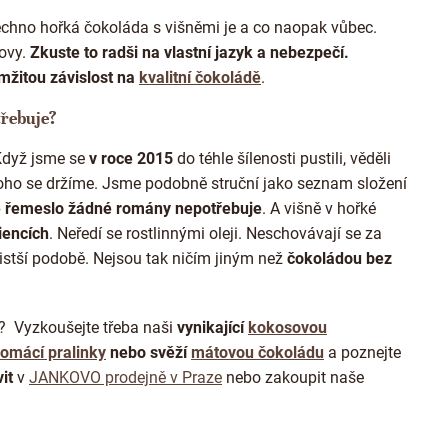
ý
p
chno hořká čokoláda s višněmi je a co naopak vůbec.
i
lovy.
Zkuste to radši na vlastní jazyk a nebezpečí.
s
u
mžitou závislost na
kvalitní čokoládě
.
třebuje?
dyž jsme se
v roce 2015
do téhle šílenosti pustili, věděli
toho se držíme. Jsme podobně struční jako seznam složení
é řemeslo žádné romány nepotřebuje
. A višně v hořké
iencích
. Neředí se rostlinnými oleji. Neschovávají se za
istší podobě. Nejsou tak ničím jiným než
čokoládou bez
?
Vyzkoušejte třeba naši
vynikající
kokosovou
omácí pralinky
nebo svěží
mátovou čokoládu
a poznejte
it
v
JANKOVO prodejně v Praze
nebo zakoupit naše