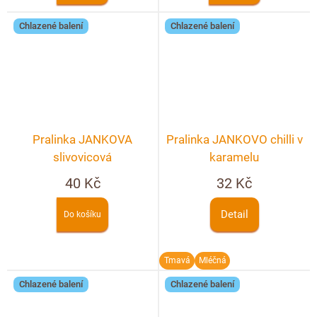
Chlazené balení
Chlazené balení
Pralinka JANKOVA
Pralinka JANKOVO chilli v
slivovicová
karamelu
40 Kč
32 Kč
Detail
Do košíku
Tmavá
Mléčná
Chlazené balení
Chlazené balení