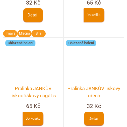
32 Kč
65 Kč
Detail
Do košíku
Tmavá
Mléčná
Bílá
Chlazené balení
Chlazené balení
Pralinka JANKŮV
Pralinka JANKŮV lískový
lískooříškový nugát s
ořech
lískovým ořechem
65 Kč
32 Kč
Detail
Do košíku