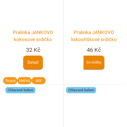
Pralinka JANKOVO
Pralinka JANKOVO
kokosové srdíčko
lískooříškové srdíčko
32 Kč
46 Kč
Detail
Do košíku
Tmavá
Mléčná
Bílá
Chlazené balení
Chlazené balení