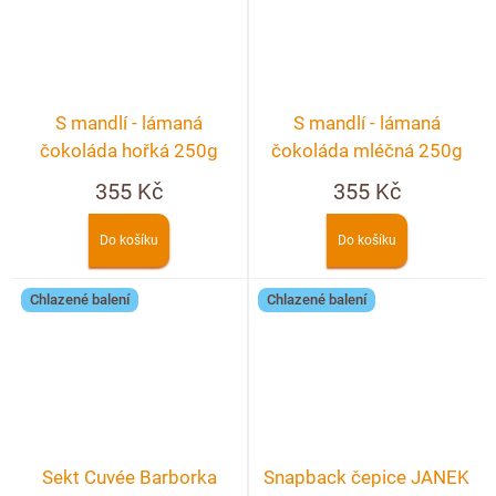
S mandlí - lámaná
S mandlí - lámaná
čokoláda hořká 250g
čokoláda mléčná 250g
355 Kč
355 Kč
Do košíku
Do košíku
Chlazené balení
Chlazené balení
Sekt Cuvée Barborka
Snapback čepice JANEK