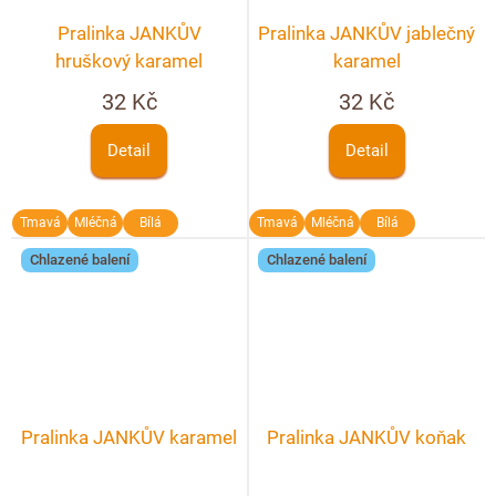
Pralinka JANKŮV
Pralinka JANKŮV jablečný
hruškový karamel
karamel
32 Kč
32 Kč
Detail
Detail
Tmavá
Mléčná
Bílá
Tmavá
Mléčná
Bílá
Chlazené balení
Chlazené balení
Pralinka JANKŮV karamel
Pralinka JANKŮV koňak