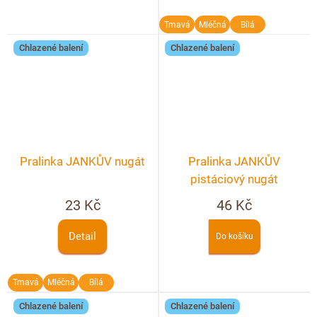
Tmavá
Mléčná
Bílá
Chlazené balení
Chlazené balení
Pralinka JANKŮV nugát
Pralinka JANKŮV
pistáciový nugát
23 Kč
46 Kč
Detail
Do košíku
Tmavá
Mléčná
Bílá
Chlazené balení
Chlazené balení