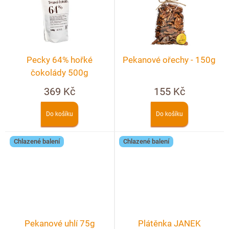
Pecky 64% hořké
Pekanové ořechy - 150g
čokolády 500g
369 Kč
155 Kč
Do košíku
Do košíku
Chlazené balení
Chlazené balení
Pekanové uhlí 75g
Plátěnka JANEK