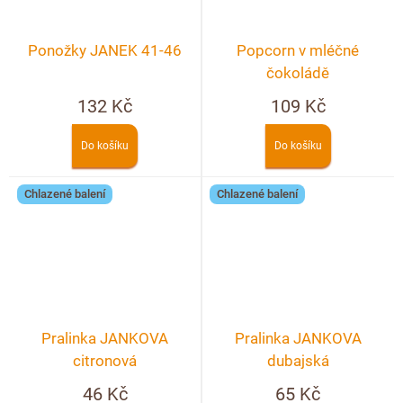
Ponožky JANEK 41-46
Popcorn v mléčné
čokoládě
132 Kč
109 Kč
Do košíku
Do košíku
Chlazené balení
Chlazené balení
Pralinka JANKOVA
Pralinka JANKOVA
citronová
dubajská
46 Kč
65 Kč