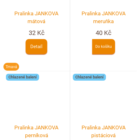
Pralinka JANKOVA
Pralinka JANKOVA
mátová
meruňka
32 Kč
40 Kč
Detail
Do košíku
Tmavá
Chlazené balení
Chlazené balení
Pralinka JANKOVA
Pralinka JANKOVA
perníková
pistáciová