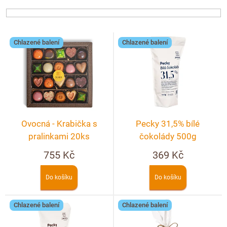
Doplňkový prodej
n
í
p
V
r
Chlazené balení
Chlazené balení
ý
o
p
d
i
u
s
k
p
t
r
ů
Ovocná - Krabička s
Pecky 31,5% bílé
o
pralinkami 20ks
čokolády 500g
d
755 Kč
369 Kč
u
k
Do košíku
Do košíku
t
ů
Chlazené balení
Chlazené balení