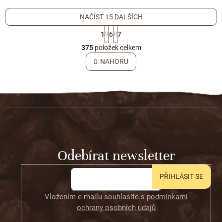
NAČÍST 15 DALŠÍCH
S
1
6
7
t
O
r
375
položek celkem
v
á
l
NAHORU
n
á
k
o
d
v
Z
a
á
c
á
n
í
í
p
p
r
a
v
t
k
Odebírat newsletter
í
y
v
ý
PŘIHLÁSIT SE
p
i
Vložením e-mailu souhlasíte s
podmínkami
s
ochrany osobních údajů
u