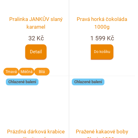
Pralinka JANKŮV slaný
Pravá horká čokoláda
karamel
1000g
32 Kč
1 599 Kč
Detail
Do košíku
Tmavá
Mléčná
Bílá
Chlazené balení
Chlazené balení
Prázdná dárková krabice
Pražené kakaové boby