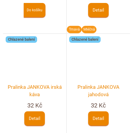
Detail
Do košíku
Tmavá
Mléčná
Chlazené balení
Chlazené balení
Pralinka JANKOVA irská
Pralinka JANKOVA
káva
jahodová
32 Kč
32 Kč
Detail
Detail