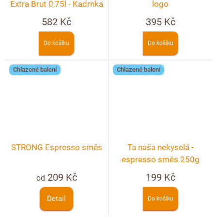
Extra Brut 0,75l - Kadrnka
logo
582 Kč
395 Kč
Do košíku
Do košíku
Chlazené balení
Chlazené balení
STRONG Espresso směs
Ta naša nekyselá -
espresso směs 250g
209 Kč
199 Kč
od
Detail
Do košíku