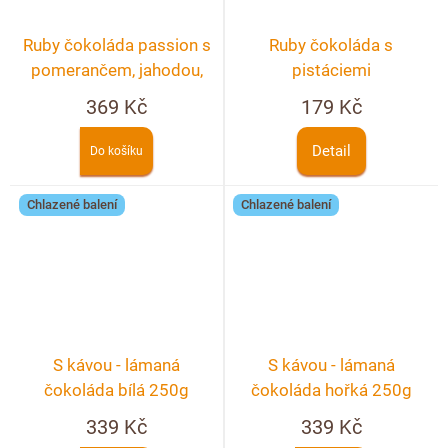
Ruby čokoláda passion s
Ruby čokoláda s
pomerančem, jahodou,
pistáciemi
pistácií a květem růže
369 Kč
179 Kč
Detail
Do košíku
Chlazené balení
Chlazené balení
S kávou - lámaná
S kávou - lámaná
čokoláda bílá 250g
čokoláda hořká 250g
339 Kč
339 Kč