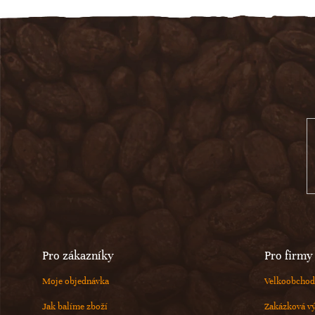
Z
á
p
a
t
í
Pro zákazníky
Pro firmy
Moje objednávka
Velkoobchod
Jak balíme zboží
Zakázková v