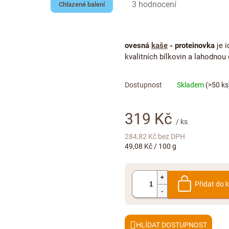
Průměrné
3 hodnocení
Chlazené balení
hodnocení
produktu
je
ovesná
kaše
- proteinovka
je i
5,0
kvalitních bílkovin a lahodnou 
z
5
hvězdiček.
Skladem
(>50 ks
319 Kč
/ ks
284,82 Kč bez DPH
Měrná
49,08 Kč / 100 g
cena:
Přidat do 
HLÍDAT