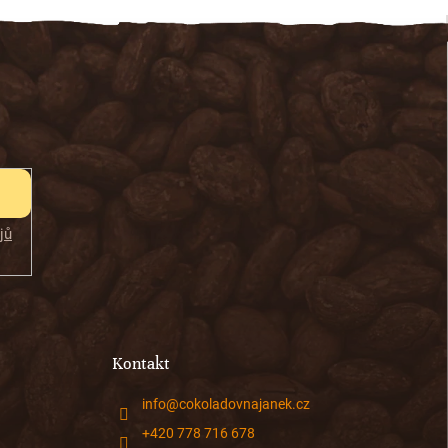
jů
Kontakt
info
@
cokoladovnajanek.cz
+420 778 716 678