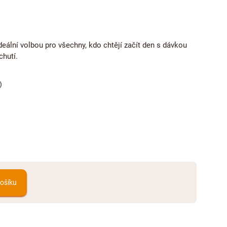
deální volbou pro všechny, kdo chtějí začít den s dávkou
chutí.
)
košíku