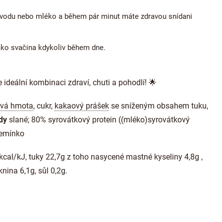
 vodu nebo mléko a během pár minut máte zdravou snídani
jako svačina kdykoliv během dne.
ideální kombinaci zdraví, chuti a pohodlí! 🌟
vá hmota
, cukr,
kakaový prášek
se sníženým obsahem tuku,
dy
slané; 80% syrovátkový protein ((mléko)syrovátkový
semínko
kcal/kJ, tuky 22,7g z toho nasycené mastné kyseliny 4,8g ,
nina 6,1g, sůl 0,2g.