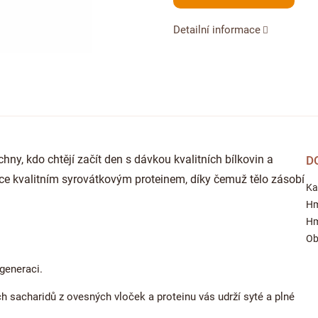
Detailní informace
chny, kdo chtějí začít den s dávkou kvalitních bílkovin a
D
ce kvalitním syrovátkovým proteinem, díky čemuž tělo zásobí
Ka
Hm
Hm
Ob
generaci.
sacharidů z ovesných vloček a proteinu vás udrží syté a plné