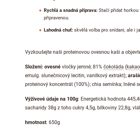
Rychlá a snadná příprava:
Stačí přidat horkou
připravenou.
Lahodná chuť:
skvělá volba pro snídani, ale i 
Vyzkoušejte naši proteinovou ovesnou kaši a objevte 
Složení: ovesné
vločky jemné; 81%
čokoláda
(
kakao
emulg. slunečnicový lecitin, vanilkový extrakt);
araší
proteinový koncentrát (100%); chia semínka; lněné 
Výživové údaje na 100g
: Energetická hodnota 445,4
sacharidy 38g z toho cukry 4,5g, bílkoviny 22,8g, vlák
hmotnost
: 650g