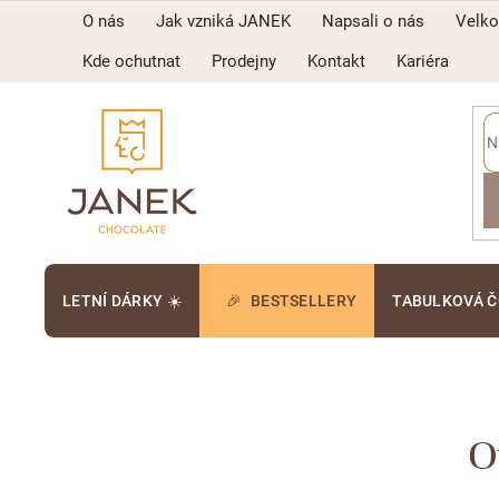
Přejít
O nás
Jak vzniká JANEK
Napsali o nás
Velk
na
obsah
Kde ochutnat
Prodejny
Kontakt
Kariéra
LETNÍ DÁRKY ☀️
BESTSELLERY
TABULKOVÁ 
O