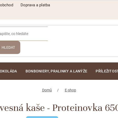
oobchod
Doprava a platba
HLEDAT
ČOKOLÁDA
BONBONIERY, PRALINKY A LANÝŽE
PŘÍLEŽITOS
Domů
E-shop
vesná kaše - Proteinovka 65