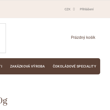
CZK
Přihlášení
NÁKUPNÍ
KOŠÍK
TI
ZAKÁZKOVÁ VÝROBA
ČOKOLÁDOVÉ SPECIALITY
KA
0g