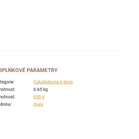
OPLŇKOVÉ PARAMETRY
tegorie
:
Čokoládovna e-shop
otnost
:
0.65 kg
otnost
:
650 g
ilnina
:
Oves