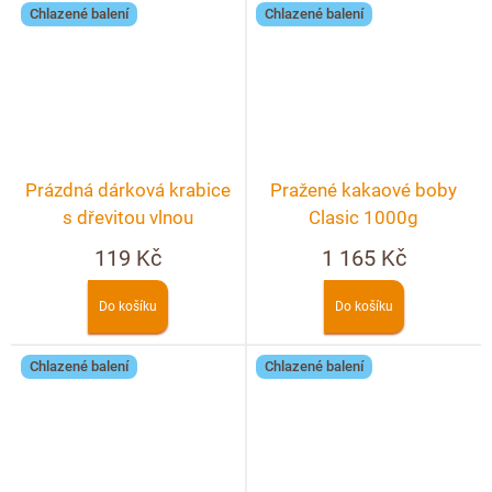
Chlazené balení
Chlazené balení
Prázdná dárková krabice
Pražené kakaové boby
s dřevitou vlnou
Clasic 1000g
119 Kč
1 165 Kč
Do košíku
Do košíku
Chlazené balení
Chlazené balení