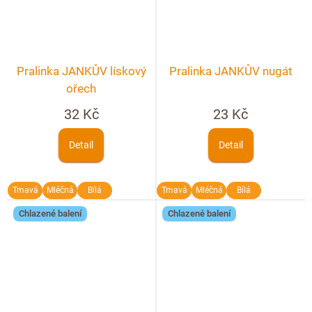
Pralinka JANKŮV lískový
Pralinka JANKŮV nugát
ořech
32 Kč
23 Kč
Detail
Detail
Tmavá
Mléčná
Bílá
Tmavá
Mléčná
Bílá
Chlazené balení
Chlazené balení