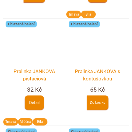
Tmavá
Bílá
Chlazené balení
Chlazené balení
Pralinka JANKOVA
Pralinka JANKOVA s
pistáciová
kontušovkou
32 Kč
65 Kč
Detail
Do košíku
Tmavá
Mléčná
Bílá
Chlazené balení
Chlazené balení