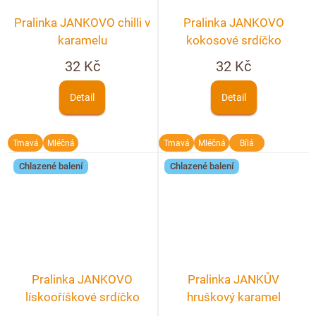
Pralinka JANKOVO chilli v
Pralinka JANKOVO
karamelu
kokosové srdíčko
32 Kč
32 Kč
Detail
Detail
Tmavá
Mléčná
Tmavá
Mléčná
Bílá
Chlazené balení
Chlazené balení
Pralinka JANKOVO
Pralinka JANKŮV
lískooříškové srdíčko
hruškový karamel