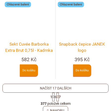
Chlazené balení
Chlazené balení
Sekt Cuvée Barborka
Snapback čepice JANEK
Extra Brut 0,75l - Kadrnka
logo
582 Kč
395 Kč
Do košíku
Do košíku
NAČÍST 17 DALŠÍCH
S
1
6
7
t
O
r
377
položek celkem
v
á
l
NAHORU