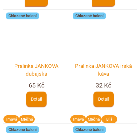
Chlazené balení
Chlazené balení
Pralinka JANKOVA
Pralinka JANKOVA irská
dubajská
káva
65 Kč
32 Kč
Detail
Detail
Tmavá
Mléčná
Tmavá
Mléčná
Bílá
Chlazené balení
Chlazené balení