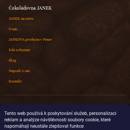
Čokoládovna JANEK
JANEK na míru
O nás
JANKOVA prodejna v Praze
Kde ochutnat
Blog
Napsali o nás
Kontakt
Kontakt
Tento web používá k poskytování služeb, personalizaci
reklam a analýze návštěvnosti soubory cookie, které
info
@
cokoladovnajanek.cz
napomáhají neustále zlepšovat funkce
+420 778 716 678