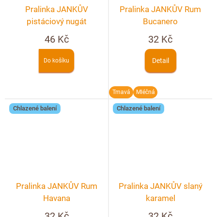
Pralinka JANKŮV
Pralinka JANKŮV Rum
pistáciový nugát
Bucanero
46 Kč
32 Kč
Detail
Do košíku
Tmavá
Mléčná
Chlazené balení
Chlazené balení
Pralinka JANKŮV Rum
Pralinka JANKŮV slaný
Havana
karamel
32 Kč
32 Kč