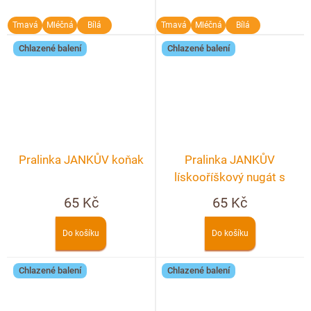
Tmavá
Mléčná
Bílá
Tmavá
Mléčná
Bílá
Chlazené balení
Chlazené balení
Pralinka JANKŮV koňak
Pralinka JANKŮV
lískooříškový nugát s
lískovým ořechem
65 Kč
65 Kč
Do košíku
Do košíku
Chlazené balení
Chlazené balení