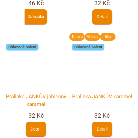
46 Kč
32 Kč
Detail
Do košíku
Tmavá
Mléčná
Bílá
Chlazené balení
Chlazené balení
Pralinka JANKŮV jablečný
Pralinka JANKŮV karamel
karamel
32 Kč
32 Kč
Detail
Detail