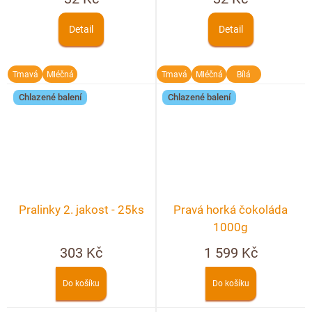
Detail
Detail
Tmavá
Mléčná
Tmavá
Mléčná
Bílá
Chlazené balení
Chlazené balení
Pralinky 2. jakost - 25ks
Pravá horká čokoláda
1000g
303 Kč
1 599 Kč
Do košíku
Do košíku