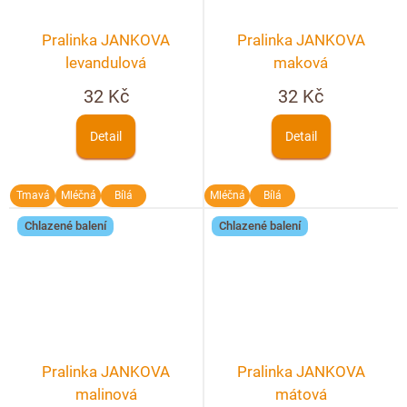
Pralinka JANKOVA
Pralinka JANKOVA
levandulová
maková
32 Kč
32 Kč
Detail
Detail
Tmavá
Mléčná
Bílá
Mléčná
Bílá
Chlazené balení
Chlazené balení
Pralinka JANKOVA
Pralinka JANKOVA
malinová
mátová