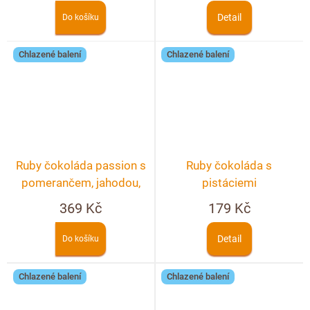
Detail
Do košíku
Chlazené balení
Chlazené balení
Ruby čokoláda passion s
Ruby čokoláda s
pomerančem, jahodou,
pistáciemi
pistácií a květem růže
369 Kč
179 Kč
Detail
Do košíku
Chlazené balení
Chlazené balení