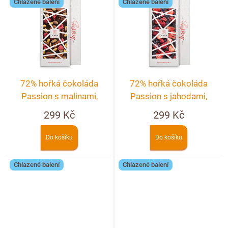
Doplňkový prodej
Chlazené balení
Chlazené balení
72% hořká čokoláda
72% hořká čokoláda
Passion s malinami,
Passion s jahodami,
pistáciemi a pekanovými
malinami a fialkou
299 Kč
299 Kč
ořechy
Do košíku
Do košíku
Chlazené balení
Chlazené balení