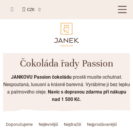
Přejít
NÁKUPNÍ
na
CZK
KOŠÍK
obsah
LETNÍ DÁRKY ☀️
Čokoláda řady Passion
BESTSELLERY
JANKOVU Passion čokoládu
prostě musíte ochutnat.
TABULKOVÁ ČOKOLÁDA
Nespoutaná, luxusní a krásně barevná. Vyrábíme ji bez lepku
a palmového oleje
.
Navíc s dopravou zdarma při nákupu
Plněné čokolády
BONBONIERY, PRALINKY A LANÝŽE
nad 1 500 Kč.
Mléčná čokoláda
Bonboniery
PŘÍLEŽITOSTI
Hořká čokoláda
Ř
Nugát
Letní dárky ☀️
ZAKÁZKOVÁ VÝROBA
a
Doporučujeme
Nejlevnější
Nejdražší
Nejprodávanější
Bílá čokoláda
Kusové pralinky a lanýže
Svatební čokolády