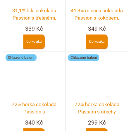
31,1% bílá čokoláda
41,3% mléčná čokoláda
Passion s třešněmi,
Passion s kokosem,
malinami, ostružinami a
pekanovými ořechy a
339 Kč
349 Kč
růží
malinami
Do košíku
Do košíku
Chlazené balení
Chlazené balení
72% hořká čokoláda
72% hořká čokoláda
Passion s
Passion s ořechy
makadamovými ořechy,
340 Kč
299 Kč
mandlemi, pomerančem a