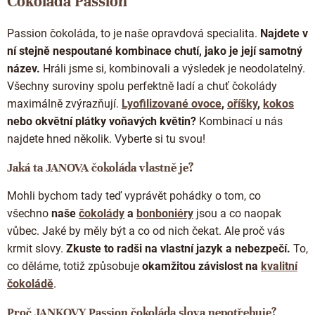
Čokoláda Passion
á
d
Passion čokoláda, to je naše opravdová specialita.
Najdete v
a
c
ní stejně nespoutané kombinace chutí, jako je její samotný
í
název.
Hráli jsme si, kombinovali a výsledek je neodolatelný.
p
Všechny suroviny spolu perfektně ladí a chuť čokolády
r
maximálně zvýrazňují.
Lyofilizované ovoce
,
oříšky
,
kokos
v
k
nebo okvětní plátky voňavých květin?
Kombinací u nás
y
najdete hned několik. Vyberte si tu svou!
v
ý
Jaká ta JANOVA čokoláda vlastně je?
p
i
Mohli bychom tady teď vyprávět pohádky o tom, co
s
u
všechno
naše
čokolády
a
bonboniéry
jsou a co naopak
vůbec. Jaké by měly být a co od nich čekat. Ale proč vás
krmit slovy.
Zkuste to radši na vlastní jazyk a nebezpečí.
To,
co děláme, totiž způsobuje
okamžitou závislost na
kvalitní
čokoládě
.
Proč JANKOVY Passion čokoláda slova nepotřebuje?