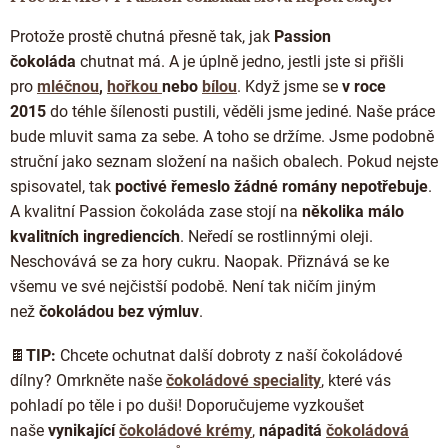
Protože prostě chutná přesně tak, jak
Passion
čokoláda
chutnat má. A je úplně jedno, jestli jste si přišli
pro
mléčnou
,
hořkou
nebo
bílou
. Když jsme se
v roce
2015
do téhle šílenosti pustili, věděli jsme jediné. Naše práce
bude mluvit sama za sebe. A toho se držíme. Jsme podobně
struční jako seznam složení na našich obalech. Pokud nejste
spisovatel, tak
poctivé řemeslo žádné romány nepotřebuje
.
A kvalitní Passion čokoláda zase stojí na
několika málo
kvalitních ingrediencích
. Neředí se rostlinnými oleji.
Neschovává se za hory cukru. Naopak. Přiznává se ke
všemu ve své nejčistší podobě. Není tak ničím jiným
než
čokoládou bez výmluv
.
🍫
TIP:
Chcete ochutnat další dobroty z naší čokoládové
dílny? Omrkněte naše
čokoládové speciality
, které vás
pohladí po těle i po duši! Doporučujeme vyzkoušet
naše
vynikající
čokoládové krémy
,
nápaditá
čokoládová