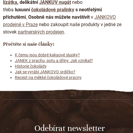
lízátka
, delikátní
JANKŮV nugát
nebo
třeba
luxusní
čokoládové pralinky
s neotřelými
příchutěmi
.
Osobně nás můžete navštívit
v
JANKOVO
prodejně v Praze
nebo zakoupit naše produkty v jedné ze
stovek
partnerských prodejen
.
Přečtěte si naše články:
K čemu jsou dobré kakaové slupky?
JANEK z prachu, potu a dřiny. Jak vznikal?
Historie čokolády
Jak se vyrábí JANKOVO srdíčko?
Recept na měkké čokoládové pracny
Z
á
p
a
t
Odebírat newsletter
í