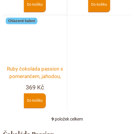
rybízem
Do košíku
Do košíku
Chlazené balení
Ruby čokoláda passion s
pomerančem, jahodou,
pistácií a květem růže
369 Kč
Do košíku
9
položek celkem
O
v
l